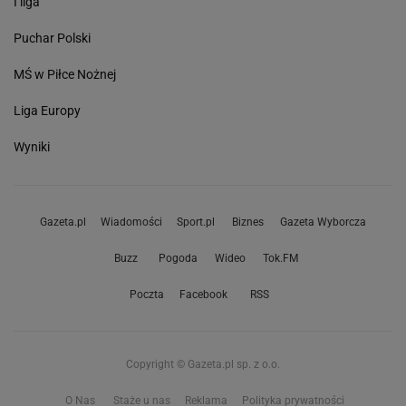
I liga
Puchar Polski
MŚ w Piłce Nożnej
Liga Europy
Wyniki
Gazeta.pl
Wiadomości
Sport.pl
Biznes
Gazeta Wyborcza
Buzz
Pogoda
Wideo
Tok.FM
Poczta
Facebook
RSS
Copyright © Gazeta.pl sp. z o.o.
O Nas
Staże u nas
Reklama
Polityka prywatności