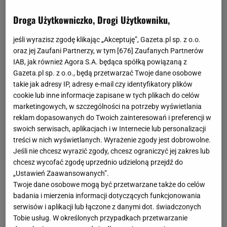
Droga Użytkowniczko, Drogi Użytkowniku,
jeśli wyrazisz zgodę klikając „Akceptuję”, Gazeta.pl sp. z o.o.
oraz jej Zaufani Partnerzy, w tym [
676
] Zaufanych Partnerów
IAB, jak również Agora S.A. będąca spółką powiązaną z
Gazeta.pl sp. z o.o., będą przetwarzać Twoje dane osobowe
takie jak adresy IP, adresy e-mail czy identyfikatory plików
cookie lub inne informacje zapisane w tych plikach do celów
marketingowych, w szczególności na potrzeby wyświetlania
reklam dopasowanych do Twoich zainteresowań i preferencji w
swoich serwisach, aplikacjach i w Internecie lub personalizacji
treści w nich wyświetlanych. Wyrażenie zgody jest dobrowolne.
Jeśli nie chcesz wyrazić zgody, chcesz ograniczyć jej zakres lub
chcesz wycofać zgodę uprzednio udzieloną przejdź do
„Ustawień Zaawansowanych”.
W niedzielę
Inter
przegrał w Genui z Sampdorią 0:1.
Twoje dane osobowe mogą być przetwarzane także do celów
badania i mierzenia informacji dotyczących funkcjonowania
To była już piąta ligowa porażka pod wodzą
serwisów i aplikacji lub łączone z danymi dot. świadczonych
Holendra. Do tego dochodzą dwa przegrane mecze
Tobie usług. W określonych przypadkach przetwarzanie
na trzy rozegrane w Lidze Europy. Bilans fatalny.