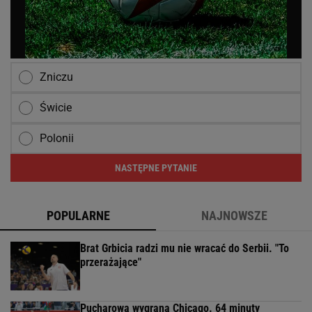
Zniczu
Świcie
Polonii
NASTĘPNE PYTANIE
POPULARNE
NAJNOWSZE
Brat Grbicia radzi mu nie wracać do Serbii. "To
przerażające"
Pucharowa wygrana Chicago. 64 minuty