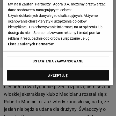
My, nasi Zaufani Partnerzy i Agora S.A. możemy przetwarzać
dane osobowe w następujących celach:
Użycie dokładnych danych geolokalizacyjnych. Aktywne
skanowanie charakterystyki urządzenia do celów
identyfikacji. Przechowywanie informacji na urządzeniu lub
dostęp do nich. Spersonalizowane reklamy i treści, pomiar
reklam i treści, badnie odbiorców i ulepszanie usług.
Lista Zaufanych Partnerów
USTAWIENIA ZAAWANSOWANE
AKCEPTUJĘ
De Boer związał się z Interem w sierpniu. Na
niespełna dwa tygodnie przed rozpoczęciem sezonu
włoskiej ekstraklasy klub z Mediolanu rozstał się z
Roberto Mancinim. Już wtedy zanosiło się na to, że
jesień nie będzie udana dla drużyny. Świadczyły o