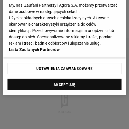
transmitowane jest za darmo. Od 1997 roku jedno ze
My, nasi Zaufani Partnerzy i Agora S.A. możemy przetwarzać
spotkań pokazuje otwarta telewizja, podczas gdy
dane osobowe w następujących celach:
pozostałem można obejrzeć wyłącznie w kablówce
Użycie dokładnych danych geolokalizacyjnych. Aktywne
skanowanie charakterystyki urządzenia do celów
lub systemie pay-per-view.
identyfikacji. Przechowywanie informacji na urządzeniu lub
dostęp do nich. Spersonalizowane reklamy i treści, pomiar
reklam i treści, badnie odbiorców i ulepszanie usług.
Lista Zaufanych Partnerów
USTAWIENIA ZAAWANSOWANE
AKCEPTUJĘ