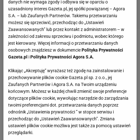
danych nie wymaga zgody i odbywa się w oparciu o
uzasadniony interes Gazeta.pl, jej spółki powiązanej – Agora
S.A. – lub Zaufanych Partnerów. Takiemu przetwarzaniu
możesz się sprzeciwić, przechodząc do „Ustawień
Zaawansowanych” lub przez kontakt z administratorem – w
zależności od zakresu sprzeciwu i podmiotu, wobec którego
"
Espanyol Barcelona
, Villarreal, Real Saragossa,
jest kierowany. Więcej informacji o przetwarzaniu danych
osobowych znajdziesz w dokumencie
Polityka Prywatności
Athletic Bilbao, Real Sociedad oraz Sevilla złożyły w
Gazeta.pl
i
Polityka Prywatności Agora S.A.
środę odwołanie do sądu w Madrycie, zmierzające
do potępienia umowy przyjętej przez Zgromadzenie
Klikając „Akceptuję” wyrażasz też zgodę na zainstalowanie i
przechowywanie plików cookie Gazeta.pl sp. z o.o., jej
Ogólne Ligi 11 lutego" - czytamy w oświadczeniu
Zaufanych Partnerów i Agora S.A. na Twoim urządzeniu
klubów.
końcowym. Możesz w każdej chwili zmienić swoje preferencje
dotyczące plików cookie, wywołując narzędzie do zarządzania
Jest to reakcja na strajk zaplanowany przez ligę na
twoimi preferencjami dot. przetwarzania danych poprzez
odnośnik „Ustawienia prywatności ” w stopce serwisu i
weekend 2-3 kwietnia. W ten sposób kluby chcą
przechodząc do „Ustawień Zaawansowanych”. Zmiana
zaprotestować, przeciwko obowiązującej od dawna
ustawień plików cookie możliwa jest także za pomocą ustawień
zasadzie, że jedno ze spotkań co tydzień
przeglądarki.