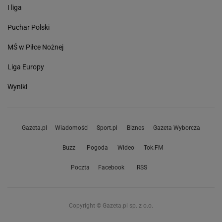
I liga
Puchar Polski
MŚ w Piłce Nożnej
Liga Europy
Wyniki
Gazeta.pl
Wiadomości
Sport.pl
Biznes
Gazeta Wyborcza
Buzz
Pogoda
Wideo
Tok.FM
Poczta
Facebook
RSS
Copyright © Gazeta.pl sp. z o.o.