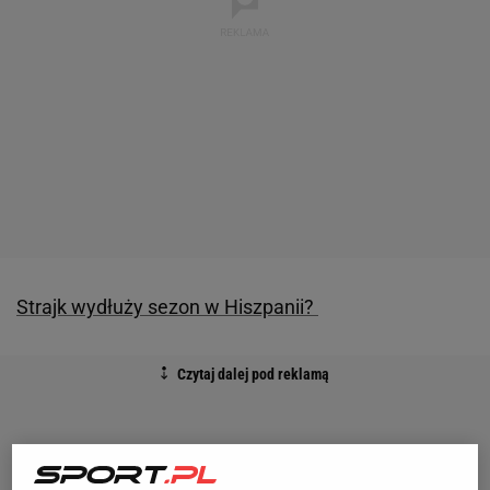
Strajk wydłuży sezon w Hiszpanii?