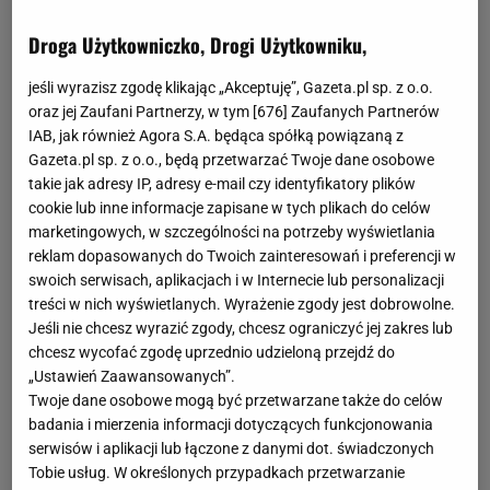
Droga Użytkowniczko, Drogi Użytkowniku,
jeśli wyrazisz zgodę klikając „Akceptuję”, Gazeta.pl sp. z o.o.
oraz jej Zaufani Partnerzy, w tym [
676
] Zaufanych Partnerów
IAB, jak również Agora S.A. będąca spółką powiązaną z
Gazeta.pl sp. z o.o., będą przetwarzać Twoje dane osobowe
takie jak adresy IP, adresy e-mail czy identyfikatory plików
cookie lub inne informacje zapisane w tych plikach do celów
marketingowych, w szczególności na potrzeby wyświetlania
reklam dopasowanych do Twoich zainteresowań i preferencji w
swoich serwisach, aplikacjach i w Internecie lub personalizacji
treści w nich wyświetlanych. Wyrażenie zgody jest dobrowolne.
Jeśli nie chcesz wyrazić zgody, chcesz ograniczyć jej zakres lub
chcesz wycofać zgodę uprzednio udzieloną przejdź do
„Ustawień Zaawansowanych”.
Twoje dane osobowe mogą być przetwarzane także do celów
badania i mierzenia informacji dotyczących funkcjonowania
serwisów i aplikacji lub łączone z danymi dot. świadczonych
Tobie usług. W określonych przypadkach przetwarzanie