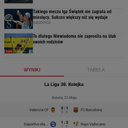
Takiego meczu Iga Świątek nie zagrała od
miesięcy. Sukces większy niż się wydaje
SUBSKRYPCJA
To dlatego Niewiadoma nie zaprosiła na ślub
swoich rodziców
WYNIKI
TABELA
La Liga 38. Kolejka
Sobota, 23 Maja
3 : 1
Valencia CF
FC Barcelona
0 : 0
1 : 2
Deportivo Alaves
Rayo Vallecano
1 : 0