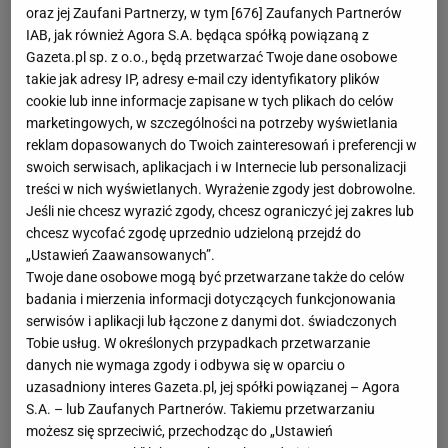
oraz jej Zaufani Partnerzy, w tym [
676
] Zaufanych Partnerów
IAB, jak również Agora S.A. będąca spółką powiązaną z
Gazeta.pl sp. z o.o., będą przetwarzać Twoje dane osobowe
takie jak adresy IP, adresy e-mail czy identyfikatory plików
cookie lub inne informacje zapisane w tych plikach do celów
marketingowych, w szczególności na potrzeby wyświetlania
reklam dopasowanych do Twoich zainteresowań i preferencji w
swoich serwisach, aplikacjach i w Internecie lub personalizacji
treści w nich wyświetlanych. Wyrażenie zgody jest dobrowolne.
Jeśli nie chcesz wyrazić zgody, chcesz ograniczyć jej zakres lub
chcesz wycofać zgodę uprzednio udzieloną przejdź do
„Ustawień Zaawansowanych”.
Twoje dane osobowe mogą być przetwarzane także do celów
badania i mierzenia informacji dotyczących funkcjonowania
serwisów i aplikacji lub łączone z danymi dot. świadczonych
Tobie usług. W określonych przypadkach przetwarzanie
danych nie wymaga zgody i odbywa się w oparciu o
uzasadniony interes Gazeta.pl, jej spółki powiązanej – Agora
S.A. – lub Zaufanych Partnerów. Takiemu przetwarzaniu
możesz się sprzeciwić, przechodząc do „Ustawień