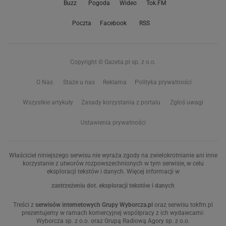
Buzz
Pogoda
Wideo
Tok.FM
Poczta
Facebook
RSS
Copyright © Gazeta.pl sp. z o.o.
O Nas
Staże u nas
Reklama
Polityka prywatności
Wszystkie artykuły
Zasady korzystania z portalu
Zgłoś uwagi
Ustawienia prywatności
Właściciel niniejszego serwisu nie wyraża zgody na zwielokrotnianie ani inne
korzystanie z utworów rozpowszechnionych w tym serwisie, w celu
eksploracji tekstów i danych. Więcej informacji w
zastrzeżeniu dot. eksploracji tekstów i danych
Treści z
serwisów internetowych Grupy Wyborcza.pl
oraz serwisu tokfm.pl
prezentujemy w ramach komercyjnej współpracy z ich wydawcami:
Wyborcza sp. z o.o. oraz Grupą Radiową Agory sp. z o.o.