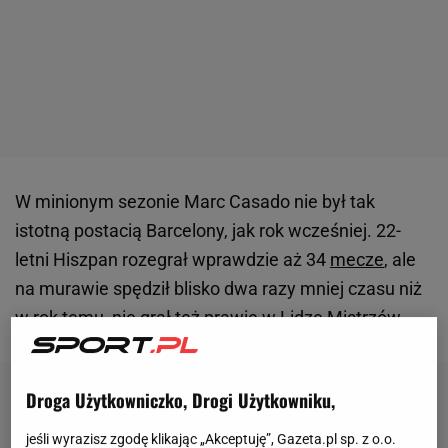
W minionym sezonie Marc Casado nie był tak
istotną postacią Barcelony, jak rok wcześniej. 22-
letni Hiszpan rozegrał wprawdzie aż 34
mecze
, ale
na murawie spędził blisko dwa razy mniej czasu niż
w rok temu, nie grał też prawie w
Lidze Mistrzów
.
Droga Użytkowniczko, Drogi Użytkowniku,
jeśli wyrazisz zgodę klikając „Akceptuję”, Gazeta.pl sp. z o.o.