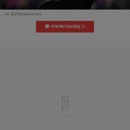
Fot. REUTERS/Nacho Doce
OTWÓRZ GALERIĘ
(3)