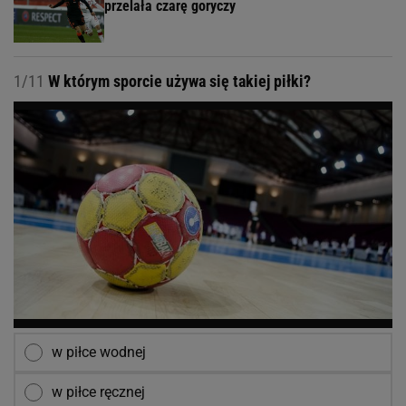
przelała czarę goryczy
1/11
W którym sporcie używa się takiej piłki?
w piłce wodnej
w piłce ręcznej