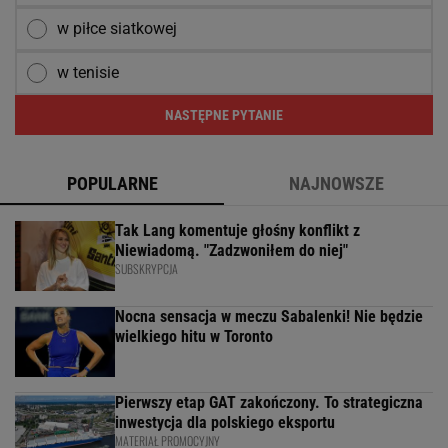
w piłce siatkowej
w tenisie
NASTĘPNE PYTANIE
POPULARNE
NAJNOWSZE
Tak Lang komentuje głośny konflikt z
Niewiadomą. "Zadzwoniłem do niej"
SUBSKRYPCJA
Nocna sensacja w meczu Sabalenki! Nie będzie
wielkiego hitu w Toronto
Pierwszy etap GAT zakończony. To strategiczna
inwestycja dla polskiego eksportu
MATERIAŁ PROMOCYJNY