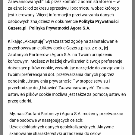
Zaawansowanych” lub przez kontakt z administratorem – w
zależności od zakresu sprzeciwu i podmiotu, wobec którego
jest kierowany. Więcej informacji o przetwarzaniu danych
osobowych znajdziesz w dokumencie
Polityka Prywatności
Gazeta.pl
i
Polityka Prywatności Agora S.A.
Klikając „Akceptuję” wyrażasz też zgodę na zainstalowanie i
przechowywanie plików cookie Gazeta.pl sp. z o.o., jej
Zobacz wideo
Zmarnowane zgrupowanie.
Zaufanych Partnerów i Agora S.A. na Twoim urządzeniu
Najgorsze za kadencji Jana Urbana
końcowym. Możesz w każdej chwili zmienić swoje preferencje
dotyczące plików cookie, wywołując narzędzie do zarządzania
twoimi preferencjami dot. przetwarzania danych poprzez
"Sport" uważa, że Casado odejdzie z Barcelony
odnośnik „Ustawienia prywatności ” w stopce serwisu i
przechodząc do „Ustawień Zaawansowanych”. Zmiana
Już przed startem minionego sezonu Flick miał
ustawień plików cookie możliwa jest także za pomocą ustawień
przeglądarki.
przekazać Marcowi Casado, że ten nie ma co liczyć
na regularne występy w
Barcelonie
. Według
My, nasi Zaufani Partnerzy i Agora S.A. możemy przetwarzać
dane osobowe w następujących celach:
katalońskiego "Sportu" niedawne rozmowy z
Użycie dokładnych danych geolokalizacyjnych. Aktywne
Hansim Flickiem miały ostatecznie przekonać
skanowanie charakterystyki urządzenia do celów