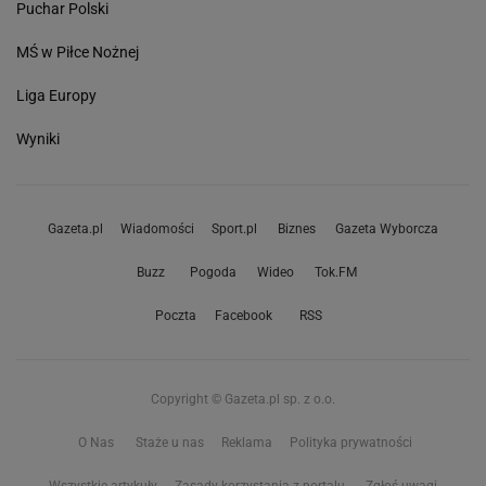
Puchar Polski
MŚ w Piłce Nożnej
Liga Europy
Wyniki
Gazeta.pl
Wiadomości
Sport.pl
Biznes
Gazeta Wyborcza
Buzz
Pogoda
Wideo
Tok.FM
Poczta
Facebook
RSS
Copyright © Gazeta.pl sp. z o.o.
O Nas
Staże u nas
Reklama
Polityka prywatności
Wszystkie artykuły
Zasady korzystania z portalu
Zgłoś uwagi