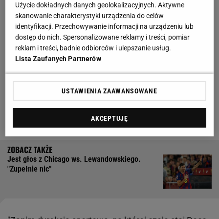
Użycie dokładnych danych geolokalizacyjnych. Aktywne
skanowanie charakterystyki urządzenia do celów
Niemiecki szkoleniowiec podpisał niedawno nową
identyfikacji. Przechowywanie informacji na urządzeniu lub
umowę wiążącą go z Barceloną do czerwca 2028
dostęp do nich. Spersonalizowane reklamy i treści, pomiar
roku. 61-latek ma więc znacznie większy komfort
reklam i treści, badnie odbiorców i ulepszanie usług.
Lista Zaufanych Partnerów
pracy na Camp Nou. By go zwielokrotnić, jego
drużyna będzie szukać wzmocnień. Na razie jednak
klub ze stolicy Katalonii zamierza skupić się na
USTAWIENIA ZAAWANSOWANE
dwóch piłkarzach, którzy nadal są w drużynie, ale
tylko na zasadzie wypożyczenia.
AKCEPTUJĘ
Jest głos z Chicago ws. Lewandowskiego.
"Zupełnie nic"