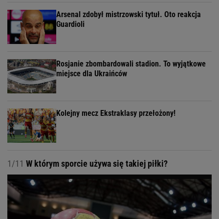
Arsenal zdobył mistrzowski tytuł. Oto reakcja
Guardioli
Rosjanie zbombardowali stadion. To wyjątkowe
miejsce dla Ukraińców
Kolejny mecz Ekstraklasy przełożony!
1/11
W którym sporcie używa się takiej piłki?