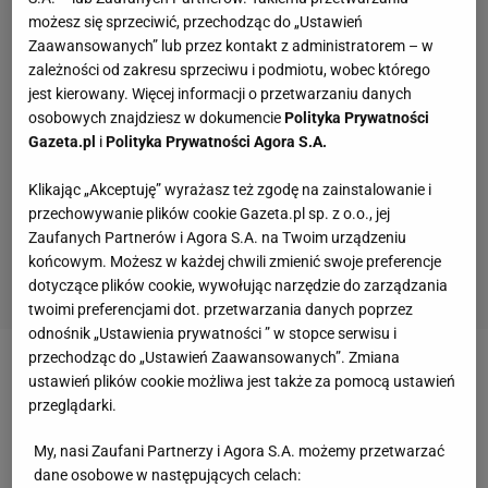
możesz się sprzeciwić, przechodząc do „Ustawień
Zaawansowanych” lub przez kontakt z administratorem – w
zależności od zakresu sprzeciwu i podmiotu, wobec którego
jest kierowany. Więcej informacji o przetwarzaniu danych
osobowych znajdziesz w dokumencie
Polityka Prywatności
Gazeta.pl
i
Polityka Prywatności Agora S.A.
Klikając „Akceptuję” wyrażasz też zgodę na zainstalowanie i
przechowywanie plików cookie Gazeta.pl sp. z o.o., jej
Zaufanych Partnerów i Agora S.A. na Twoim urządzeniu
końcowym. Możesz w każdej chwili zmienić swoje preferencje
dotyczące plików cookie, wywołując narzędzie do zarządzania
twoimi preferencjami dot. przetwarzania danych poprzez
odnośnik „Ustawienia prywatności ” w stopce serwisu i
przechodząc do „Ustawień Zaawansowanych”. Zmiana
Zobacz wideo
Żelazny o Lewandowskim: Arabia
ustawień plików cookie możliwa jest także za pomocą ustawień
przeglądarki.
Saudyjska jest poniżej jego ambicji
My, nasi Zaufani Partnerzy i Agora S.A. możemy przetwarzać
Media: Flick ma "dwa wielkie życzenia"
dane osobowe w następujących celach: