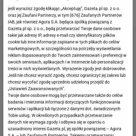
Polaka. Ta zaś zaczyna klarować się w samej
jeśli wyrazisz zgodę klikając „Akceptuję”, Gazeta.pl sp. z o.o.
"Dumie Katalonii".
oraz jej Zaufani Partnerzy, w tym [
676
] Zaufanych Partnerów
IAB, jak również Agora S.A. będąca spółką powiązaną z
Gazeta.pl sp. z o.o., będą przetwarzać Twoje dane osobowe
takie jak adresy IP, adresy e-mail czy identyfikatory plików
cookie lub inne informacje zapisane w tych plikach do celów
marketingowych, w szczególności na potrzeby wyświetlania
reklam dopasowanych do Twoich zainteresowań i preferencji w
swoich serwisach, aplikacjach i w Internecie lub personalizacji
treści w nich wyświetlanych. Wyrażenie zgody jest dobrowolne.
Jeśli nie chcesz wyrazić zgody, chcesz ograniczyć jej zakres lub
chcesz wycofać zgodę uprzednio udzieloną przejdź do
„Ustawień Zaawansowanych”.
Twoje dane osobowe mogą być przetwarzane także do celów
badania i mierzenia informacji dotyczących funkcjonowania
serwisów i aplikacji lub łączone z danymi dot. świadczonych
Tobie usług. W określonych przypadkach przetwarzanie
danych nie wymaga zgody i odbywa się w oparciu o
uzasadniony interes Gazeta.pl, jej spółki powiązanej – Agora
S.A. – lub Zaufanych Partnerów. Takiemu przetwarzaniu