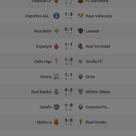
Valencia CF
FC Barcelona
0 : 0
1 : 2
Deportivo Alaves
Rayo Vallecano
1 : 0
2 : 1
Real Betis
Levante
1 : 1
1 : 1
Espanyol
Real Sociedad
0 : 1
1 : 0
Celta Vigo
Sevilla FC
0 : 0
1 : 1
Girona
Elche
0 : 1
4 : 2
Real Madryt
Athletic Bilbao
2 : 1
1 : 0
Getafe
Osasuna Pampeluna
0 : 0
3 : 0
Mallorca
Real Oviedo
1 : 0