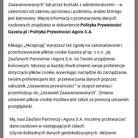
Zaawansowanych” lub przez kontakt z administratorem – w
zależności od zakresu sprzeciwu i podmiotu, wobec którego
jest kierowany. Więcej informacji o przetwarzaniu danych
osobowych znajdziesz w dokumencie
Polityka Prywatności
Gazeta.pl
i
Polityka Prywatności Agora S.A.
Klikając „Akceptuję” wyrażasz też zgodę na zainstalowanie i
przechowywanie plików cookie Gazeta.pl sp. z o.o., jej
Zaufanych Partnerów i Agora S.A. na Twoim urządzeniu
końcowym. Możesz w każdej chwili zmienić swoje preferencje
Zobacz wideo
Bartłomiej Bołądź po przegranej w
dotyczące plików cookie, wywołując narzędzie do zarządzania
finale: "Cieszymy się z tego sezonu"
twoimi preferencjami dot. przetwarzania danych poprzez
odnośnik „Ustawienia prywatności ” w stopce serwisu i
przechodząc do „Ustawień Zaawansowanych”. Zmiana
Tego zabrakło Lewandowskiemu
ustawień plików cookie możliwa jest także za pomocą ustawień
przeglądarki.
I właśnie tego, że Lewandowskiego zabrakło na
liście strzelców, żałuje Łukasz Gikiewicz.
My, nasi Zaufani Partnerzy i Agora S.A. możemy przetwarzać
dane osobowe w następujących celach:
Użycie dokładnych danych geolokalizacyjnych. Aktywne
"Zabrakło w tym tylko jednego. Gola. Oglądając to