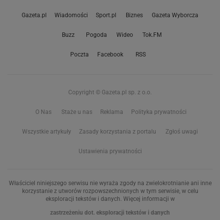
Gazeta.pl
Wiadomości
Sport.pl
Biznes
Gazeta Wyborcza
Buzz
Pogoda
Wideo
Tok.FM
Poczta
Facebook
RSS
Copyright © Gazeta.pl sp. z o.o.
O Nas
Staże u nas
Reklama
Polityka prywatności
Wszystkie artykuły
Zasady korzystania z portalu
Zgłoś uwagi
Ustawienia prywatności
Właściciel niniejszego serwisu nie wyraża zgody na zwielokrotnianie ani inne
korzystanie z utworów rozpowszechnionych w tym serwisie, w celu
eksploracji tekstów i danych. Więcej informacji w
zastrzeżeniu dot. eksploracji tekstów i danych