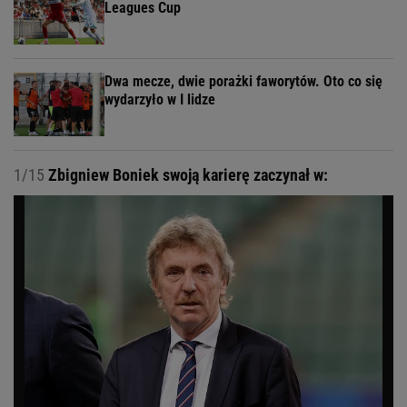
Leagues Cup
Dwa mecze, dwie porażki faworytów. Oto co się
wydarzyło w I lidze
1/15
Zbigniew Boniek swoją karierę zaczynał w: