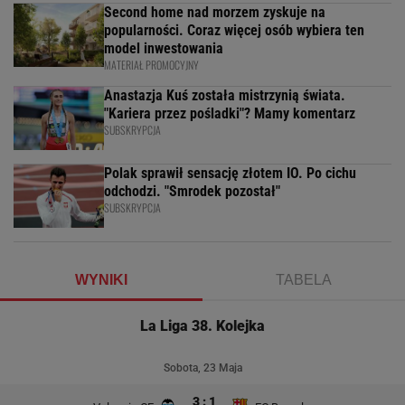
Second home nad morzem zyskuje na
popularności. Coraz więcej osób wybiera ten
model inwestowania
MATERIAŁ PROMOCYJNY
Anastazja Kuś została mistrzynią świata.
"Kariera przez pośladki"? Mamy komentarz
SUBSKRYPCJA
Polak sprawił sensację złotem IO. Po cichu
odchodzi. "Smrodek pozostał"
SUBSKRYPCJA
WYNIKI
TABELA
La Liga 38. Kolejka
Sobota, 23 Maja
3 : 1