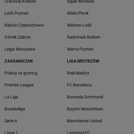
Cracovia Kraków
Śląsk Wrocław
Lech Poznań
Wisła Płock
Raków Częstochowa
Widzew Łódź
Górnik Zabrze
Radomiak Radom
Legia Warszawa
Warta Poznań
ZAGRANICZNE
LIGA MISTRZÓW
Polacy za granicą
Real Madryt
Premier League
FC Barcelona
La Liga
Borussia Dortmund
Bundesliga
Bayern Monachium
Serie A
Manchester United
Ligue 1
Liverpool FC