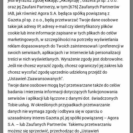
jeśli wyrazisz zgodę klikając „Akceptuję”, Gazeta.pl sp. z o.o.
oraz jej Zaufani Partnerzy, w tym [
676
] Zaufanych Partnerów
IAB, jak również Agora S.A. będąca spółką powiązaną z
Gazeta.pl sp. z o.o., będą przetwarzać Twoje dane osobowe
takie jak adresy IP, adresy e-mail czy identyfikatory plików
cookie lub inne informacje zapisane w tych plikach do celów
marketingowych, w szczególności na potrzeby wyświetlania
reklam dopasowanych do Twoich zainteresowań i preferencji w
swoich serwisach, aplikacjach i w Internecie lub personalizacji
treści w nich wyświetlanych. Wyrażenie zgody jest dobrowolne.
Jeśli nie chcesz wyrazić zgody, chcesz ograniczyć jej zakres lub
chcesz wycofać zgodę uprzednio udzieloną przejdź do
„Ustawień Zaawansowanych”.
Twoje dane osobowe mogą być przetwarzane także do celów
badania i mierzenia informacji dotyczących funkcjonowania
serwisów i aplikacji lub łączone z danymi dot. świadczonych
Tobie usług. W określonych przypadkach przetwarzanie
danych nie wymaga zgody i odbywa się w oparciu o
uzasadniony interes Gazeta.pl, jej spółki powiązanej – Agora
S.A. – lub Zaufanych Partnerów. Takiemu przetwarzaniu
możesz się sprzeciwić, przechodząc do „Ustawień