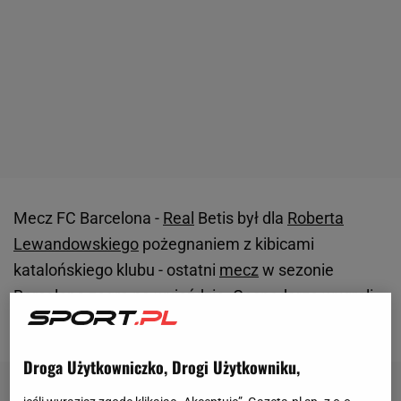
Mecz FC Barcelona -
Real
Betis był dla
Roberta
Lewandowskiego
pożegnaniem z kibicami
katalońskiego klubu - ostatni
mecz
w sezonie
Barcelona zagra na wyjeździe. Gospodarze wygrali
to spotkanie 3:1 po bramkach Raphinhi i Cancelo.
Droga Użytkowniczko, Drogi Użytkowniku,