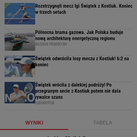
Rozstrzygnęli mecz Igi Świątek z Kostiuk. Koniec
w trzech setach
Północna brama gazowa. Jak Polska buduje
nową architekturę energetyczną regionu
MATERIAŁ PROMOCYJNY
Świątek odwróciła losy meczu z Kostiuk! 6:2 na
koniec
Świątek wróciła z dalekiej podróży! Po
przegranym secie z Kostiuk potem nie dała
rywalce szans
SUBSKRYPCJA
WYNIKI
TABELA