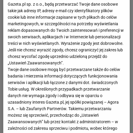
Gazeta.pl sp. z o.o., będą przetwarzać Twoje dane osobowe
takie jak adresy IP, adresy e-mail czy identyfikatory plików
cookie lub inne informacje zapisane w tych plikach do celów
marketingowych, w szczególności na potrzeby wyświetlania
reklam dopasowanych do Twoich zainteresowań i preferencji w
swoich serwisach, aplikacjach i w Internecie lub personalizacji
treści w nich wyświetlanych. Wyrażenie zgody jest dobrowolne.
Jeśli nie chcesz wyrazić zgody, chcesz ograniczyć jej zakres lub
chcesz wycofać zgodę uprzednio udzieloną przejdź do
„Ustawień Zaawansowanych”.
Twoje dane osobowe mogą być przetwarzane także do celów
badania i mierzenia informacji dotyczących funkcjonowania
serwisów i aplikacji lub łączone z danymi dot. świadczonych
Tobie usług. W określonych przypadkach przetwarzanie
danych nie wymaga zgody i odbywa się w oparciu o
uzasadniony interes Gazeta.pl, jej spółki powiązanej – Agora
S.A. – lub Zaufanych Partnerów. Takiemu przetwarzaniu
możesz się sprzeciwić, przechodząc do „Ustawień
Zaawansowanych” lub przez kontakt z administratorem – w
zależności od zakresu sprzeciwu i podmiotu, wobec którego