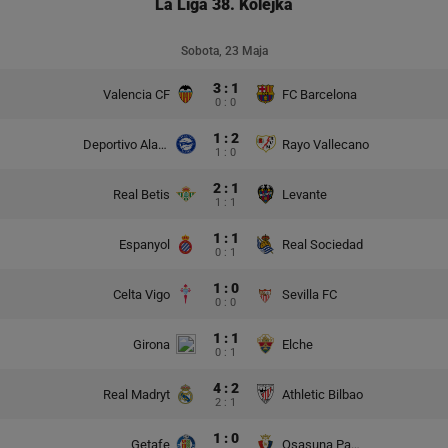
La Liga 38. Kolejka
Sobota, 23 Maja
3 : 1
Valencia CF
FC Barcelona
0 : 0
1 : 2
Deportivo Alaves
Rayo Vallecano
1 : 0
2 : 1
Real Betis
Levante
1 : 1
1 : 1
Espanyol
Real Sociedad
0 : 1
1 : 0
Celta Vigo
Sevilla FC
0 : 0
1 : 1
Girona
Elche
0 : 1
4 : 2
Real Madryt
Athletic Bilbao
2 : 1
1 : 0
Getafe
Osasuna Pampeluna