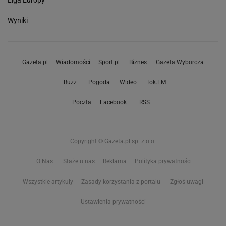
Liga Europy
Wyniki
Gazeta.pl
Wiadomości
Sport.pl
Biznes
Gazeta Wyborcza
Buzz
Pogoda
Wideo
Tok.FM
Poczta
Facebook
RSS
Copyright © Gazeta.pl sp. z o.o.
O Nas
Staże u nas
Reklama
Polityka prywatności
Wszystkie artykuły
Zasady korzystania z portalu
Zgłoś uwagi
Ustawienia prywatności