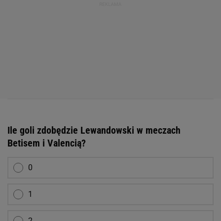
Ile goli zdobędzie Lewandowski w meczach
Betisem i Valencią?
0
1
2