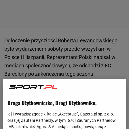
Ogłoszenie przyszłości
Roberta Lewandowskiego
było wydarzeniem soboty przede wszystkim w
Polsce i Hiszpanii. Reprezentant Polski napisał w
mediach społecznościowych, że odchodzi z FC
Barcelony po zakończeniu tego sezonu.
Droga Użytkowniczko, Drogi Użytkowniku,
jeśli wyrazisz zgodę klikając „Akceptuję”, Gazeta.pl sp. z o.o.
oraz jej Zaufani Partnerzy, w tym [
676
] Zaufanych Partnerów
IAB, jak również Agora S.A. będąca spółką powiązaną z