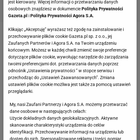
jest kierowany. Więcej informacji o przetwarzaniu danych
osobowych znajdziesz w dokumencie
Polityka Prywatności
Gazeta.pl
i
Polityka Prywatności Agora S.A.
Klikając „Akceptuję” wyrażasz też zgodę na zainstalowanie i
Zobacz wideo
Kosecki o grze w Lechii: K***a, co ja
przechowywanie plików cookie Gazeta.pl sp. z o.o., jej
Zaufanych Partnerów i Agora S.A. na Twoim urządzeniu
tutaj robię?!
końcowym. Możesz w każdej chwili zmienić swoje preferencje
dotyczące plików cookie, wywołując narzędzie do zarządzania
Co oznacza odejście Roberta Lewandowskiego dla
twoimi preferencjami dot. przetwarzania danych poprzez
odnośnik „Ustawienia prywatności ” w stopce serwisu i
budżetu FC Barcelony?
przechodząc do „Ustawień Zaawansowanych”. Zmiana
ustawień plików cookie możliwa jest także za pomocą ustawień
Hiszpański dziennik "Mundo Deportivo" zwrócił
przeglądarki.
uwagę, co odejście Roberta Lewandowskiego
My, nasi Zaufani Partnerzy i Agora S.A. możemy przetwarzać
oznacza dla klubu i jego możliwości finansowych na
dane osobowe w następujących celach:
transfery
.
Użycie dokładnych danych geolokalizacyjnych. Aktywne
skanowanie charakterystyki urządzenia do celów
"Odejście Lewandowskiego stanowi smutną
identyfikacji. Przechowywanie informacji na urządzeniu lub
dostęp do nich. Spersonalizowane reklamy i treści, pomiar