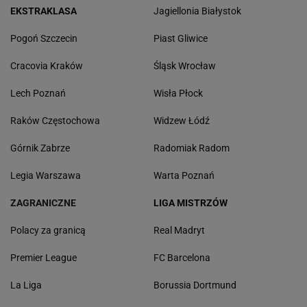
EKSTRAKLASA
Jagiellonia Białystok
Pogoń Szczecin
Piast Gliwice
Cracovia Kraków
Śląsk Wrocław
Lech Poznań
Wisła Płock
Raków Częstochowa
Widzew Łódź
Górnik Zabrze
Radomiak Radom
Legia Warszawa
Warta Poznań
ZAGRANICZNE
LIGA MISTRZÓW
Polacy za granicą
Real Madryt
Premier League
FC Barcelona
La Liga
Borussia Dortmund