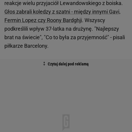
reakcje wielu przyjaciół Lewandowskiego z boiska.
Głos zabrali koledzy z szatni - między innymi Gavi,
Fermin Lopez czy Roony Bardghji
. Wszyscy
podkreślili wpływ 37-latka na drużynę. "Najlepszy
brat na świecie", "Co to była za przyjemność" - pisali
piłkarze Barcelony.