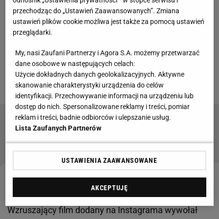
Trzy mistrzostwa kraju, trzy Superpuchary Hiszpanii,
przechodząc do „Ustawień Zaawansowanych”. Zmiana
ustawień plików cookie możliwa jest także za pomocą ustawień
jeden Puchar Króla, 191 rozegranych
meczów
, 119
przeglądarki.
bramek - to osiągnięcia Lewandowskiego w
My, nasi Zaufani Partnerzy i Agora S.A. możemy przetwarzać
barwach
Dumy Katalonii
. Najbliższe spotkanie
dane osobowe w następujących celach:
domowe przeciwko Betisowi będzie jego ostatnim
Użycie dokładnych danych geolokalizacyjnych. Aktywne
rozegranym na Camp Nou jako piłkarza Barcelony.
skanowanie charakterystyki urządzenia do celów
identyfikacji. Przechowywanie informacji na urządzeniu lub
dostęp do nich. Spersonalizowane reklamy i treści, pomiar
reklam i treści, badnie odbiorców i ulepszanie usług.
Co za rajd, co za asysta! Potulski zaczarował
Lista Zaufanych Partnerów
rywali
USTAWIENIA ZAAWANSOWANE
Raphinha pięknie żegna Lewandowskiego
AKCEPTUJĘ
Wzruszający film dodany na Instagrama wywołał