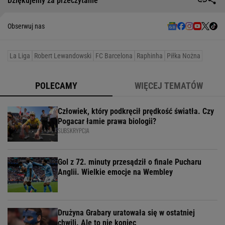
Dziękujemy za przeczytanie
Obserwuj nas
La Liga
Robert Lewandowski
FC Barcelona
Raphinha
Piłka Nożna
POLECAMY
WIĘCEJ TEMATÓW
Człowiek, który podkręcił prędkość światła. Czy
Pogacar łamie prawa biologii?
SUBSKRYPCJA
Gol z 72. minuty przesądził o finale Pucharu
Anglii. Wielkie emocje na Wembley
Drużyna Grabary uratowała się w ostatniej
chwili. Ale to nie koniec