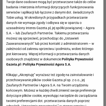
Twoje dane osobowe mogą być przetwarzane także do celów
badania i mierzenia informacji dotyczących funkcjonowania
serwisów i aplikacji lub łączone z danymi dot. świadczonych
Tobie usług. W określonych przypadkach przetwarzanie
danych nie wymaga zgody i odbywa się w oparciu o
uzasadniony interes Gazeta.pl, jej spółki powiązanej – Agora
S.A. – lub Zaufanych Partnerów. Takiemu przetwarzaniu
możesz się sprzeciwić, przechodząc do „Ustawień
Zaawansowanych” lub przez kontakt z administratorem – w
zależności od zakresu sprzeciwu i podmiotu, wobec którego
jest kierowany. Więcej informacji o przetwarzaniu danych
osobowych znajdziesz w dokumencie
Polityka Prywatności
Gazeta.pl
i
Polityka Prywatności Agora S.A.
Klikając „Akceptuję” wyrażasz też zgodę na zainstalowanie i
przechowywanie plików cookie Gazeta.pl sp. z o.o., jej
Zaufanych Partnerów i Agora S.A. na Twoim urządzeniu
Zobacz wideo
Kosecki o Lewandowskim: To jest
końcowym. Możesz w każdej chwili zmienić swoje preferencje
dotyczące plików cookie, wywołując narzędzie do zarządzania
prawdziwy Robert, zdjął maskę
twoimi preferencjami dot. przetwarzania danych poprzez
odnośnik „Ustawienia prywatności ” w stopce serwisu i