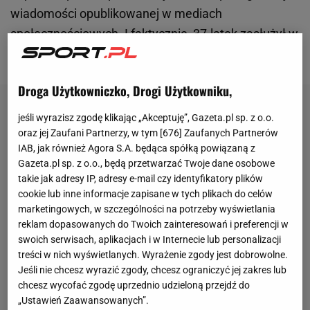
wiadomości opublikowanej w mediach
społecznościowych. I faktycznie, 37-latek zasłużył w
pełni na pożegnanie z fanfarami.
Droga Użytkowniczko, Drogi Użytkowniku,
jeśli wyrazisz zgodę klikając „Akceptuję”, Gazeta.pl sp. z o.o.
oraz jej Zaufani Partnerzy, w tym [
676
] Zaufanych Partnerów
IAB, jak również Agora S.A. będąca spółką powiązaną z
Gazeta.pl sp. z o.o., będą przetwarzać Twoje dane osobowe
takie jak adresy IP, adresy e-mail czy identyfikatory plików
cookie lub inne informacje zapisane w tych plikach do celów
marketingowych, w szczególności na potrzeby wyświetlania
reklam dopasowanych do Twoich zainteresowań i preferencji w
swoich serwisach, aplikacjach i w Internecie lub personalizacji
treści w nich wyświetlanych. Wyrażenie zgody jest dobrowolne.
Jeśli nie chcesz wyrazić zgody, chcesz ograniczyć jej zakres lub
chcesz wycofać zgodę uprzednio udzieloną przejdź do
„Ustawień Zaawansowanych”.