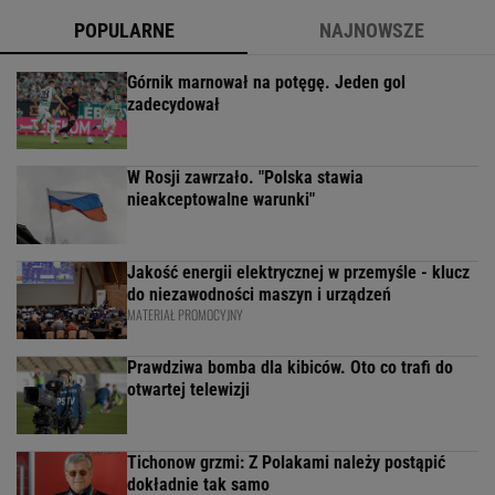
POPULARNE
NAJNOWSZE
Górnik marnował na potęgę. Jeden gol
zadecydował
W Rosji zawrzało. "Polska stawia
nieakceptowalne warunki"
Jakość energii elektrycznej w przemyśle - klucz
do niezawodności maszyn i urządzeń
MATERIAŁ PROMOCYJNY
Prawdziwa bomba dla kibiców. Oto co trafi do
otwartej telewizji
Tichonow grzmi: Z Polakami należy postąpić
dokładnie tak samo