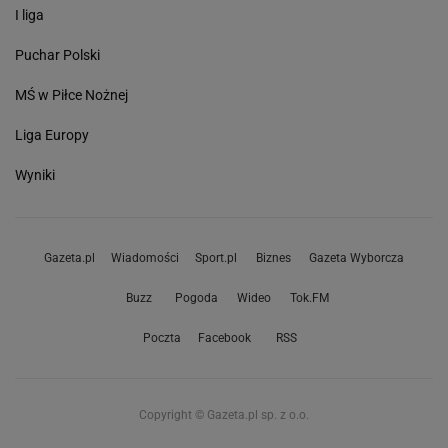
I liga
Puchar Polski
MŚ w Piłce Nożnej
Liga Europy
Wyniki
Gazeta.pl
Wiadomości
Sport.pl
Biznes
Gazeta Wyborcza
Buzz
Pogoda
Wideo
Tok.FM
Poczta
Facebook
RSS
Copyright © Gazeta.pl sp. z o.o.