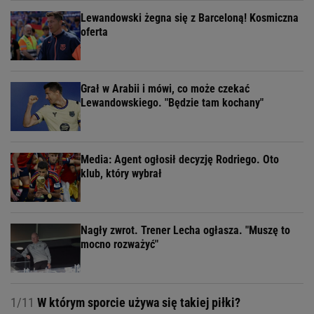
Lewandowski żegna się z Barceloną! Kosmiczna
oferta
Grał w Arabii i mówi, co może czekać
Lewandowskiego. "Będzie tam kochany"
Media: Agent ogłosił decyzję Rodriego. Oto
klub, który wybrał
Nagły zwrot. Trener Lecha ogłasza. "Muszę to
mocno rozważyć"
1/11
W którym sporcie używa się takiej piłki?