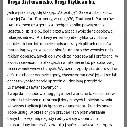
Droga Użytkowniczko, Drogi Użytkowniku,
przyszłego pracodawcy. Lewandowskiemu w tym
niełatwym okresie nie brakuje jednak interesujących
jeśli wyrazisz zgodę klikając „Akceptuję”, Gazeta.pl sp. z o.o.
zajęć, również poza piłkarskim boiskiem.
oraz jej Zaufani Partnerzy, w tym [
676
] Zaufanych Partnerów
IAB, jak również Agora S.A. będąca spółką powiązaną z
Gazeta.pl sp. z o.o., będą przetwarzać Twoje dane osobowe
takie jak adresy IP, adresy e-mail czy identyfikatory plików
cookie lub inne informacje zapisane w tych plikach do celów
marketingowych, w szczególności na potrzeby wyświetlania
reklam dopasowanych do Twoich zainteresowań i preferencji w
swoich serwisach, aplikacjach i w Internecie lub personalizacji
treści w nich wyświetlanych. Wyrażenie zgody jest dobrowolne.
Jeśli nie chcesz wyrazić zgody, chcesz ograniczyć jej zakres lub
chcesz wycofać zgodę uprzednio udzieloną przejdź do
„Ustawień Zaawansowanych”.
Twoje dane osobowe mogą być przetwarzane także do celów
badania i mierzenia informacji dotyczących funkcjonowania
serwisów i aplikacji lub łączone z danymi dot. świadczonych
Tobie usług. W określonych przypadkach przetwarzanie
danych nie wymaga zgody i odbywa się w oparciu o
uzasadniony interes Gazeta.pl, jej spółki powiązanej – Agora