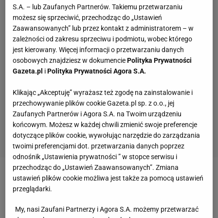
S.A. – lub Zaufanych Partnerów. Takiemu przetwarzaniu
możesz się sprzeciwić, przechodząc do „Ustawień
Zaawansowanych” lub przez kontakt z administratorem – w
zależności od zakresu sprzeciwu i podmiotu, wobec którego
jest kierowany. Więcej informacji o przetwarzaniu danych
osobowych znajdziesz w dokumencie
Polityka Prywatności
Gazeta.pl
i
Polityka Prywatności Agora S.A.
Klikając „Akceptuję” wyrażasz też zgodę na zainstalowanie i
przechowywanie plików cookie Gazeta.pl sp. z o.o., jej
Zaufanych Partnerów i Agora S.A. na Twoim urządzeniu
końcowym. Możesz w każdej chwili zmienić swoje preferencje
dotyczące plików cookie, wywołując narzędzie do zarządzania
twoimi preferencjami dot. przetwarzania danych poprzez
odnośnik „Ustawienia prywatności ” w stopce serwisu i
przechodząc do „Ustawień Zaawansowanych”. Zmiana
Zobacz wideo
Kosecki o Lewandowskim: To jest
ustawień plików cookie możliwa jest także za pomocą ustawień
przeglądarki.
prawdziwy Robert, zdjął maskę
My, nasi Zaufani Partnerzy i Agora S.A. możemy przetwarzać