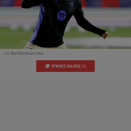
Fot. REUTERS/Vincent West
OTWÓRZ GALERIĘ
(3)