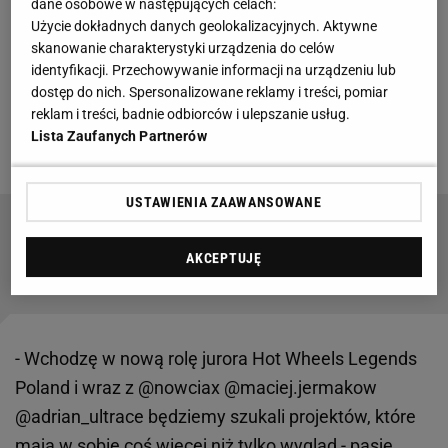
dane osobowe w następujących celach:
Lewandowski wcielił się w nową rolę. Został
Użycie dokładnych danych geolokalizacyjnych. Aktywne
jurorem Hot Wheels Legends Poland
skanowanie charakterystyki urządzenia do celów
identyfikacji. Przechowywanie informacji na urządzeniu lub
W piątek (15 maja) Robert Lewandowski ogłosił na
dostęp do nich. Spersonalizowane reklamy i treści, pomiar
reklam i treści, badnie odbiorców i ulepszanie usług.
swoim oficjalnym profilu na Instagramie, że będzie
Lista Zaufanych Partnerów
jurorem Hot Wheels Legends Poland.
USTAWIENIA ZAAWANSOWANE
Gigantyczna oferta dla Lewandowskiego. "To
chore. Inaczej sobie wyobrażałem jego karierę"
AKCEPTUJĘ
- Wchodzę w nową rolę jurora Hot Wheels Legends
Poland i wraz z @nowciax @maciej.jermakow
@adrian_ultrace będziemy szukali projektów, które
mają w sobie coś więcej niż tylko wygląd - pasję,