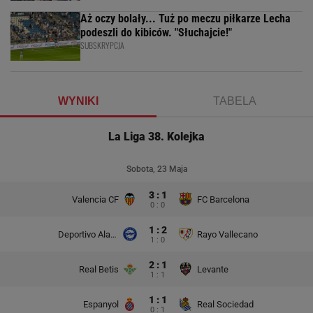
Aż oczy bolały... Tuż po meczu piłkarze Lecha
podeszli do kibiców. "Słuchajcie!"
SUBSKRYPCJA
WYNIKI
TABELA
La Liga 38. Kolejka
Sobota, 23 Maja
3 : 1
Valencia CF
FC Barcelona
0 : 0
1 : 2
Deportivo Alaves
Rayo Vallecano
1 : 0
2 : 1
Real Betis
Levante
1 : 1
1 : 1
Espanyol
Real Sociedad
0 : 1