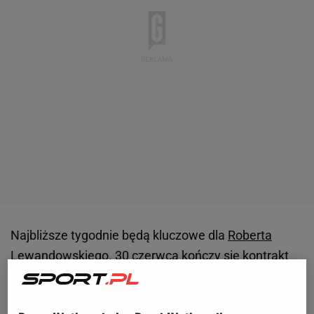
Najbliższe tygodnie będą kluczowe dla
Roberta
Lewandowskiego
. 30 czerwca kończy się kontrakt
Polaka z FC Barceloną, w związku z czym należy
oczekiwać ostatecznej decyzji napastnika ws.