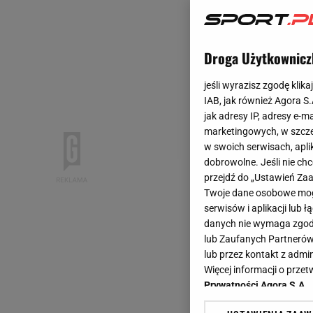
Droga Użytkownicz
jeśli wyrazisz zgodę klika
IAB, jak również Agora S
jak adresy IP, adresy e-m
marketingowych, w szcze
w swoich serwisach, aplik
dobrowolne. Jeśli nie ch
przejdź do „Ustawień Z
Twoje dane osobowe mogą
serwisów i aplikacji lub
danych nie wymaga zgody 
lub Zaufanych Partnerów
lub przez kontakt z admi
Więcej informacji o prz
Prywatności Agora S.A.