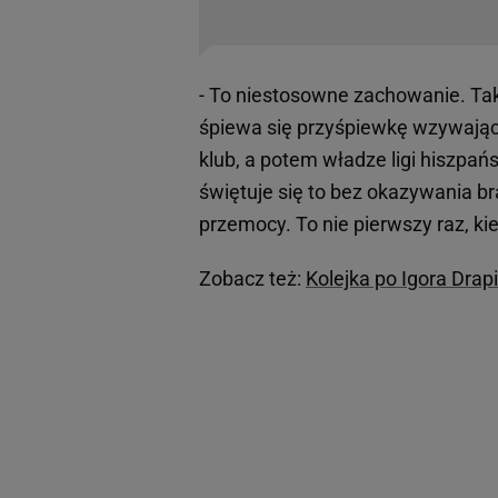
- To niestosowne zachowanie. Taki
śpiewa się przyśpiewkę wzywającą
klub, a potem władze ligi hiszpań
świętuje się to bez okazywania b
przemocy. To nie pierwszy raz, kie
Zobacz też:
Kolejka po Igora Drap