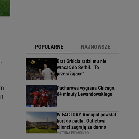
POPULARNE
NAJNOWSZE
o
,
Brat Grbicia radzi mu nie
wracać do Serbii. "To
przerażające"
em
Pucharowa wygrana Chicago.
64 minuty Lewandowskiego
at
W FACTORY Annopol powstał
kort do padla. Outletowi
klienci zagrają za darmo
MATERIAŁ PROMOCYJNY