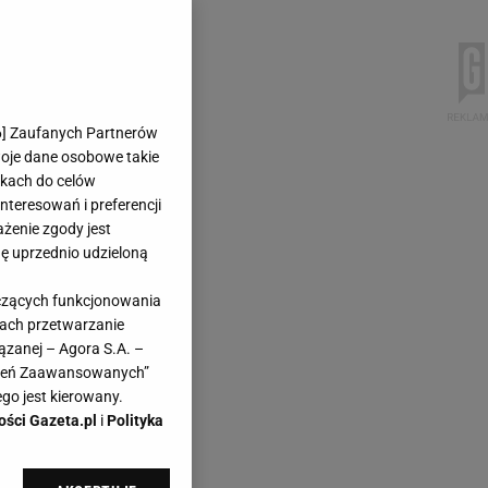
6
] Zaufanych Partnerów
woje dane osobowe takie
likach do celów
teresowań i preferencji
ażenie zgody jest
dę uprzednio udzieloną
yczących funkcjonowania
kach przetwarzanie
ązanej – Agora S.A. –
awień Zaawansowanych”
go jest kierowany.
ości Gazeta.pl
i
Polityka