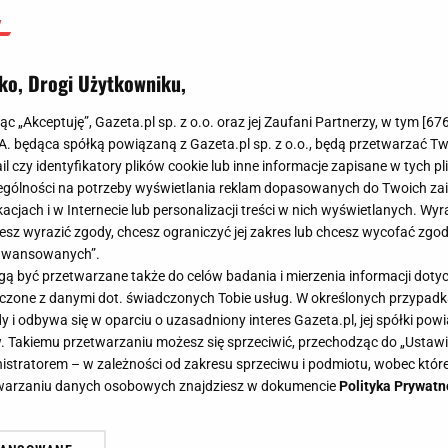
ko, Drogi Użytkowniku,
jąc „Akceptuję”, Gazeta.pl sp. z o.o. oraz jej Zaufani Partnerzy, w tym [
67
.A. będąca spółką powiązaną z Gazeta.pl sp. z o.o., będą przetwarzać T
ail czy identyfikatory plików cookie lub inne informacje zapisane w tych p
gólności na potrzeby wyświetlania reklam dopasowanych do Twoich zain
acjach i w Internecie lub personalizacji treści w nich wyświetlanych. Wyr
cesz wyrazić zgody, chcesz ograniczyć jej zakres lub chcesz wycofać zgo
aawansowanych”.
 być przetwarzane także do celów badania i mierzenia informacji dot
 łączone z danymi dot. świadczonych Tobie usług. W określonych przypad
i odbywa się w oparciu o uzasadniony interes Gazeta.pl, jej spółki powi
. Takiemu przetwarzaniu możesz się sprzeciwić, przechodząc do „Ust
nistratorem – w zależności od zakresu sprzeciwu i podmiotu, wobec które
etwarzaniu danych osobowych znajdziesz w dokumencie
Polityka Prywatn