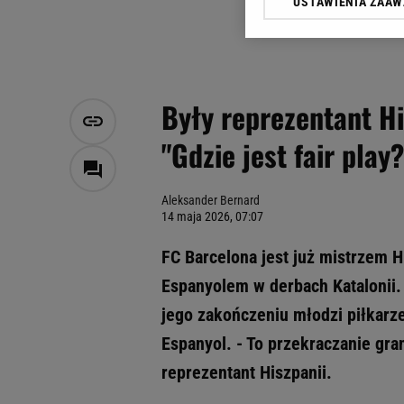
USTAWIENIA ZAA
Klikając „Akceptuję” wyra
Zaufanych Partnerów i A
dotyczące plików cookie,
odnośnik „Ustawienia pr
plików cookie możliwa je
Były reprezentant Hi
My, nasi Zaufani Partne
"Gdzie jest fair play?
Użycie dokładnych danych
Przechowywanie informacji
badnie odbiorców i uleps
Aleksander Bernard
14 maja 2026, 07:07
FC Barcelona jest już mistrzem H
Espanyolem w derbach Katalonii.
jego zakończeniu młodzi piłkarze
Espanyol. - To przekraczanie gra
reprezentant Hiszpanii.