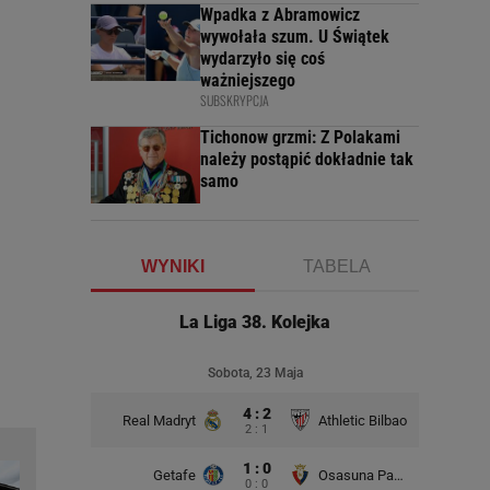
Wpadka z Abramowicz
wywołała szum. U Świątek
wydarzyło się coś
ważniejszego
SUBSKRYPCJA
Tichonow grzmi: Z Polakami
należy postąpić dokładnie tak
samo
WYNIKI
TABELA
La Liga 38. Kolejka
Sobota, 23 Maja
4 : 2
Real Madryt
Athletic Bilbao
2 : 1
1 : 0
Getafe
Osasuna Pampeluna
0 : 0