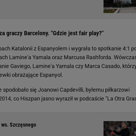
a graczy Barcelony. "Gdzie jest fair play?"
ach Katalonii z Espanyolem i wygrała to spotkanie 4:1 p
eniach Lamine'a Yamala oraz Marcusa Rashforda. Wówcza
nie Gaviego, Lamine'a Yamala czy Marca Casado, którz
iewki obrażające Espanyol.
e spodobało się Joanowi Capdevilli, byłemu piłkarzowi
2014, co Hiszpan jasno wyraził w podcaście "La Otra Gra
i ws. Szczęsnego