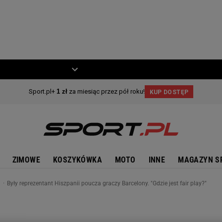
ZIECKO
MOTO
ZIMOWE
KOSZYKÓWKA
MOTO
INNE
MAGAZYN S
n
Były reprezentant Hiszpanii poucza graczy Barcelony. "Gdzie jest fair play?"