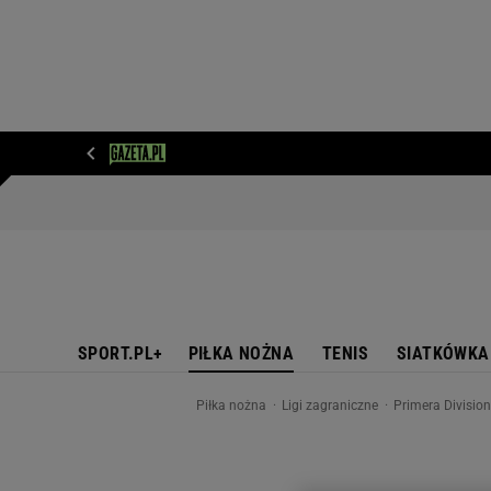
WIADOMOŚCI
NEXT
SPORT
PLOTEK
D
SPORT.PL+
PIŁKA NOŻNA
TENIS
SIATKÓWKA
Piłka nożna
Ligi zagraniczne
Primera Divisio