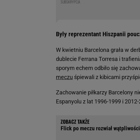
SUBSKRYPCJA
Były reprezentant Hiszpanii poucz
W kwietniu Barcelona grała w derb
dublecie Ferrana Torresa i trafi
sporym echem odbiło się zachowa
meczu
śpiewali z kibicami przyśp
Zachowanie piłkarzy Barcelony ni
Espanyolu z lat 1996-1999 i 2012-
Flick po meczu rozwiał wątpliwośc