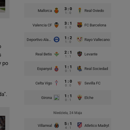
3 : 0
Mallorca
Real Oviedo
1 : 0
3 : 1
Valencia CF
FC Barcelona
0 : 0
1 : 2
Deportivo Alaves
Rayo Vallecano
1 : 0
o
2 : 1
s
Real Betis
Levante
1 : 1
y po
1 : 1
Espanyol
Real Sociedad
0 : 1
1 : 0
Celta Vigo
Sevilla FC
0 : 0
da".
1 : 1
Girona
Elche
0 : 1
Niedziela, 24 Maja
5 : 1
Villarreal
Atletico Madryt
4 : 1