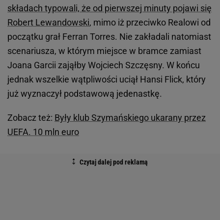
składach typowali, że od pierwszej minuty pojawi się
Robert Lewandowski
, mimo iż przeciwko Realowi od
początku grał Ferran Torres. Nie zakładali natomiast
scenariusza, w którym miejsce w bramce zamiast
Joana Garcii zająłby Wojciech Szczęsny. W końcu
jednak wszelkie wątpliwości uciął Hansi Flick, który
już wyznaczył podstawową jedenastkę.
Zobacz też:
Były klub Szymańskiego ukarany przez
UEFA. 10 mln euro