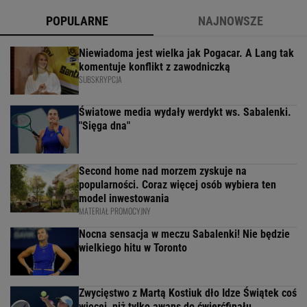
POPULARNE
NAJNOWSZE
Niewiadoma jest wielka jak Pogacar. A Lang tak
komentuje konflikt z zawodniczką
SUBSKRYPCJA
Światowe media wydały werdykt ws. Sabalenki.
"Sięga dna"
Second home nad morzem zyskuje na
popularności. Coraz więcej osób wybiera ten
model inwestowania
MATERIAŁ PROMOCYJNY
Nocna sensacja w meczu Sabalenki! Nie będzie
wielkiego hitu w Toronto
Zwycięstwo z Martą Kostiuk dło Idze Świątek coś
więcej, niż tylko awans do ćwierćfinału