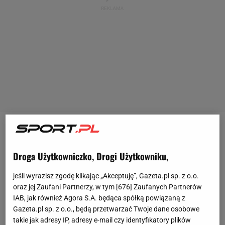
Robert Lewandowski
i Wojciech Szczęsny po raz
kolejny świętowali zwycięstwo w lidze hiszpańskiej.
Droga Użytkowniczko, Drogi Użytkowniku,
Choć w meczu z Realem Madryt (2:0) zagrał tylko
jeśli wyrazisz zgodę klikając „Akceptuję”, Gazeta.pl sp. z o.o.
ten pierwszy i to jedynie przez 13 minut, obaj nie kryli
oraz jej Zaufani Partnerzy, w tym [
676
] Zaufanych Partnerów
radości. Brylowali nie tylko podczas fety na murawie,
IAB, jak również Agora S.A. będąca spółką powiązaną z
ale też dzień później na ulicach Barcelony. Zabawa
Gazeta.pl sp. z o.o., będą przetwarzać Twoje dane osobowe
takie jak adresy IP, adresy e-mail czy identyfikatory plików
nie mogła trwać jednak zbyt długo, bo już w środę