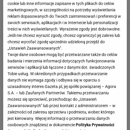
cookie lub inne informacje zapisane w tych plikach do celów
Barcelonę czeka następny
mecz
.
marketingowych, w szczególności na potrzeby wyświetlania
reklam dopasowanych do Twoich zainteresowań i preferencji w
swoich serwisach, aplikacjach i w Internecie lub personalizacji
treści w nich wyświetlanych. Wyrażenie zgody jest dobrowolne.
Jeśli nie chcesz wyrazić zgody, chcesz ograniczyć jej zakres lub
chcesz wycofać zgodę uprzednio udzieloną przejdź do
„Ustawień Zaawansowanych”.
Twoje dane osobowe mogą być przetwarzane także do celów
badania i mierzenia informacji dotyczących funkcjonowania
serwisów i aplikacji lub łączone z danymi dot. świadczonych
Tobie usług. W określonych przypadkach przetwarzanie
danych nie wymaga zgody i odbywa się w oparciu o
uzasadniony interes Gazeta.pl, jej spółki powiązanej – Agora
S.A. – lub Zaufanych Partnerów. Takiemu przetwarzaniu
możesz się sprzeciwić, przechodząc do „Ustawień
Zaawansowanych” lub przez kontakt z administratorem – w
zależności od zakresu sprzeciwu i podmiotu, wobec którego
jest kierowany. Więcej informacji o przetwarzaniu danych
osobowych znajdziesz w dokumencie
Polityka Prywatności