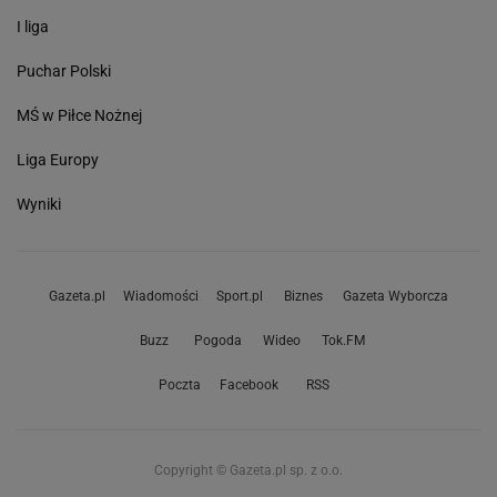
I liga
Puchar Polski
MŚ w Piłce Nożnej
Liga Europy
Wyniki
Gazeta.pl
Wiadomości
Sport.pl
Biznes
Gazeta Wyborcza
Buzz
Pogoda
Wideo
Tok.FM
Poczta
Facebook
RSS
Copyright © Gazeta.pl sp. z o.o.