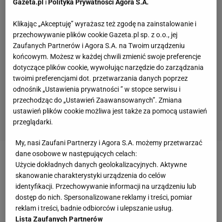
Gazeta.pl
i
Polityka Prywatności Agora S.A.
Klikając „Akceptuję” wyrażasz też zgodę na zainstalowanie i
przechowywanie plików cookie Gazeta.pl sp. z o.o., jej
Zaufanych Partnerów i Agora S.A. na Twoim urządzeniu
końcowym. Możesz w każdej chwili zmienić swoje preferencje
dotyczące plików cookie, wywołując narzędzie do zarządzania
twoimi preferencjami dot. przetwarzania danych poprzez
odnośnik „Ustawienia prywatności ” w stopce serwisu i
przechodząc do „Ustawień Zaawansowanych”. Zmiana
ustawień plików cookie możliwa jest także za pomocą ustawień
przeglądarki.
My, nasi Zaufani Partnerzy i Agora S.A. możemy przetwarzać
dane osobowe w następujących celach:
Zobacz wideo
Lewandowski królem strzelców Serie
Użycie dokładnych danych geolokalizacyjnych. Aktywne
skanowanie charakterystyki urządzenia do celów
A? Żelazny: Robert byłby tam znaczącą postacią
identyfikacji. Przechowywanie informacji na urządzeniu lub
dostęp do nich. Spersonalizowane reklamy i treści, pomiar
FC Barcelona ogłosiła tuż przed meczem. Co z
reklam i treści, badnie odbiorców i ulepszanie usług.
Lista Zaufanych Partnerów