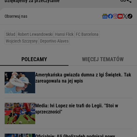
Dziękujemy za przeczytanie
Obserwuj nas
Skład
Robert Lewandowski
Hansi Flick
FC Barcelona
Wojciech Szczęsny
Deportivo Alaves
POLECAMY
WIĘCEJ TEMATÓW
Amerykańska gwiazda dumna z Igi Świątek. Tak
zareagowała na jej wpis
Media: Ivi Lopez nie trafi do Legii. "Stoi w
sprzeczności"
Oficjalnie: Ali Gholizadeh podpisał nowy