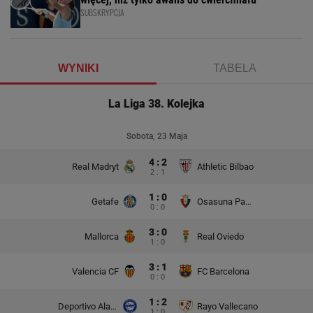
SUBSKRYPCJA
WYNIKI
TABELA
La Liga 38. Kolejka
Sobota, 23 Maja
4 : 2
Real Madryt
Athletic Bilbao
2 : 1
1 : 0
Getafe
Osasuna Pampeluna
0 : 0
3 : 0
Mallorca
Real Oviedo
1 : 0
3 : 1
Valencia CF
FC Barcelona
0 : 0
1 : 2
Deportivo Alaves
Rayo Vallecano
1 : 0