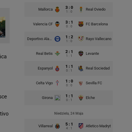
3 : 0
Mallorca
Real Oviedo
1 : 0
3 : 1
Valencia CF
FC Barcelona
0 : 0
1 : 2
Deportivo Alaves
Rayo Vallecano
1 : 0
2 : 1
Real Betis
Levante
ńca
1 : 1
1 : 1
Espanyol
Real Sociedad
0 : 1
1 : 0
Celta Vigo
Sevilla FC
0 : 0
sce
1 : 1
Girona
Elche
0 : 1
tivo
Niedziela, 24 Maja
5 : 1
Villarreal
Atletico Madryt
4 : 1