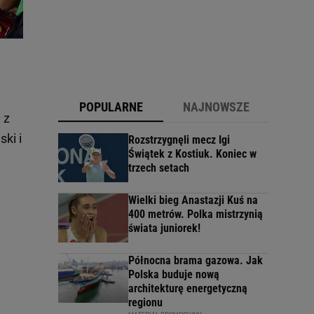
POPULARNE
NAJNOWSZE
 z
ki i
Rozstrzygnęli mecz Igi
Świątek z Kostiuk. Koniec w
trzech setach
Wielki bieg Anastazji Kuś na
400 metrów. Polka mistrzynią
świata juniorek!
Północna brama gazowa. Jak
Polska buduje nową
architekturę energetyczną
regionu