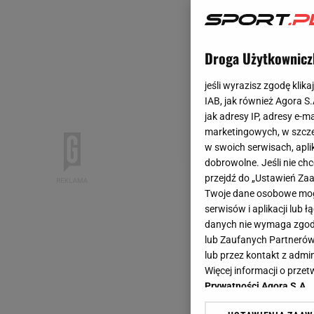
Droga Użytkownicz
jeśli wyrazisz zgodę klika
IAB, jak również Agora S
jak adresy IP, adresy e-m
marketingowych, w szcze
w swoich serwisach, aplik
dobrowolne. Jeśli nie ch
przejdź do „Ustawień Z
Twoje dane osobowe mogą
serwisów i aplikacji lub
danych nie wymaga zgody 
lub Zaufanych Partnerów
lub przez kontakt z admi
Więcej informacji o prz
Prywatności Agora S.A.