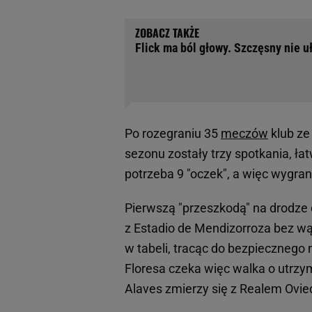
Flick ma ból głowy. Szczęsny nie uł
Po rozegraniu 35
meczów
klub ze
sezonu zostały trzy spotkania, ła
potrzeba 9 "oczek", a więc wygra
Pierwszą "przeszkodą" na drodze d
z Estadio de Mendizorroza bez wą
w tabeli, tracąc do bezpiecznego 
Floresa czeka więc walka o utrz
Alaves zmierzy się z Realem Ovie