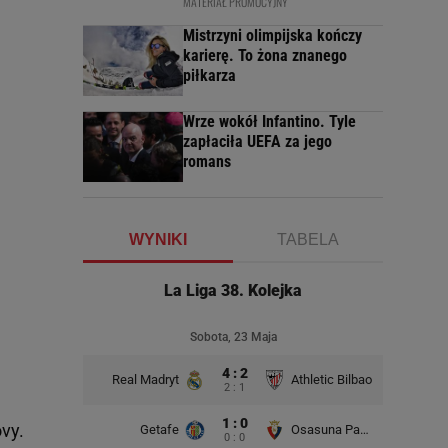
MATERIAŁ PROMOCYJNY
Mistrzyni olimpijska kończy
karierę. To żona znanego
piłkarza
Wrze wokół Infantino. Tyle
zapłaciła UEFA za jego
romans
WYNIKI
TABELA
La Liga 38. Kolejka
Sobota, 23 Maja
4 : 2
Real Madryt
Athletic Bilbao
2 : 1
1 : 0
vy.
Getafe
Osasuna Pampeluna
0 : 0