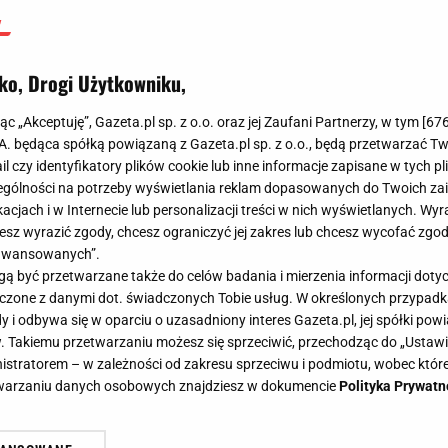
ko, Drogi Użytkowniku,
jąc „Akceptuję”, Gazeta.pl sp. z o.o. oraz jej Zaufani Partnerzy, w tym [
67
.A. będąca spółką powiązaną z Gazeta.pl sp. z o.o., będą przetwarzać T
ail czy identyfikatory plików cookie lub inne informacje zapisane w tych p
gólności na potrzeby wyświetlania reklam dopasowanych do Twoich zain
acjach i w Internecie lub personalizacji treści w nich wyświetlanych. Wyr
cesz wyrazić zgody, chcesz ograniczyć jej zakres lub chcesz wycofać zgo
aawansowanych”.
 być przetwarzane także do celów badania i mierzenia informacji dot
 łączone z danymi dot. świadczonych Tobie usług. W określonych przypad
i odbywa się w oparciu o uzasadniony interes Gazeta.pl, jej spółki powi
. Takiemu przetwarzaniu możesz się sprzeciwić, przechodząc do „Ust
nistratorem – w zależności od zakresu sprzeciwu i podmiotu, wobec które
etwarzaniu danych osobowych znajdziesz w dokumencie
Polityka Prywatn