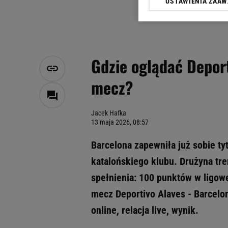
USTAWIENIA ZAA
Klikając „Akceptuję” wyra
Zaufanych Partnerów i A
dotyczące plików cookie,
odnośnik „Ustawienia pr
plików cookie możliwa je
Gdzie oglądać Deport
My, nasi Zaufani Partne
mecz?
Użycie dokładnych danych
Przechowywanie informacji
badnie odbiorców i uleps
Jacek Hafka
13 maja 2026, 08:57
Barcelona zapewniła już sobie tyt
katalońskiego klubu. Drużyna tr
spełnienia: 100 punktów w ligowe
mecz Deportivo Alaves - Barcelon
online, relacja live, wynik.