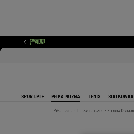
WIADOMOŚCI
NEXT
SPORT
PLOTEK
D
SPORT.PL+
PIŁKA NOŻNA
TENIS
SIATKÓWKA
Piłka nożna
Ligi zagraniczne
Primera Divisio