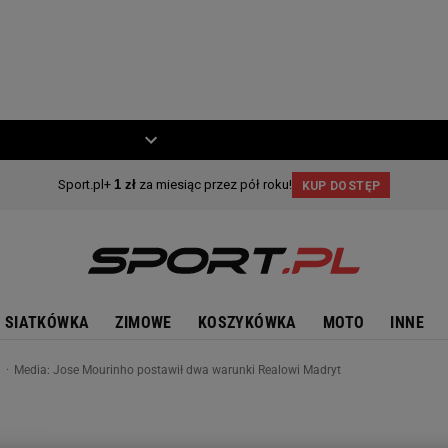
ZIECKO
MOTO
SIATKÓWKA
ZIMOWE
KOSZYKÓWKA
MOTO
INNE
n
Media: Jose Mourinho postawił dwa warunki Realowi Madryt