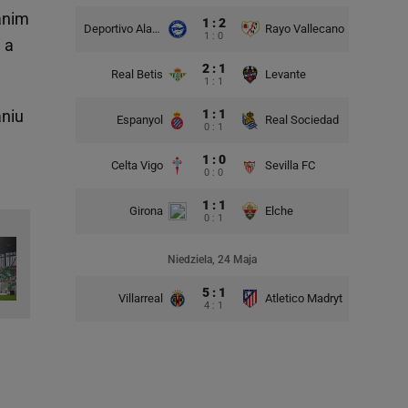
anim
1 : 2
Deportivo Alaves
Rayo Vallecano
1 : 0
 a
2 : 1
Real Betis
Levante
1 : 1
aniu
1 : 1
Espanyol
Real Sociedad
0 : 1
1 : 0
Celta Vigo
Sevilla FC
0 : 0
1 : 1
Girona
Elche
0 : 1
Niedziela, 24 Maja
5 : 1
Villarreal
Atletico Madryt
4 : 1