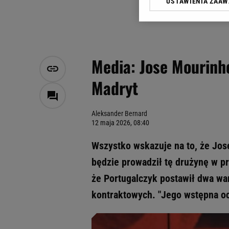
USTAWIENIA ZAA
Klikając „Akceptuję” wyra
Zaufanych Partnerów i A
dotyczące plików cookie,
odnośnik „Ustawienia pr
plików cookie możliwa je
Media: Jose Mourinh
My, nasi Zaufani Partne
Madryt
Użycie dokładnych danych
Przechowywanie informacji
badnie odbiorców i uleps
Aleksander Bernard
12 maja 2026, 08:40
Wszystko wskazuje na to, że Jos
będzie prowadził tę drużynę w p
że Portugalczyk postawił dwa wa
kontraktowych. "Jego wstępna oc