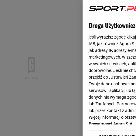
Droga Użytkownicz
jeśli wyrazisz zgodę klika
IAB, jak również Agora S
jak adresy IP, adresy e-m
marketingowych, w szcze
w swoich serwisach, aplik
dobrowolne. Jeśli nie ch
przejdź do „Ustawień Z
Twoje dane osobowe mogą
serwisów i aplikacji lub
danych nie wymaga zgody 
lub Zaufanych Partnerów
lub przez kontakt z admi
Więcej informacji o prz
Prywatności Agora S.A.