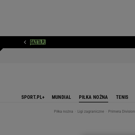
WIADOMOŚCI
NEXT
SPORT
PLOTEK
D
SPORT.PL+
MUNDIAL
PIŁKA NOŻNA
TENIS
Piłka nożna
Ligi zagraniczne
Primera Divisio