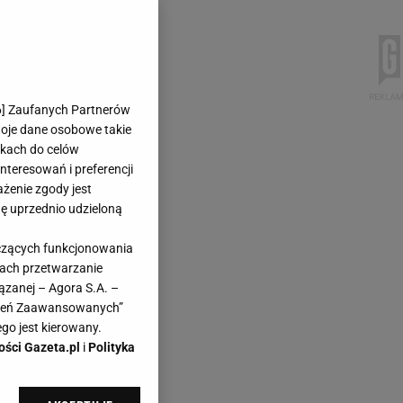
6
] Zaufanych Partnerów
woje dane osobowe takie
likach do celów
teresowań i preferencji
ażenie zgody jest
dę uprzednio udzieloną
yczących funkcjonowania
kach przetwarzanie
ązanej – Agora S.A. –
awień Zaawansowanych”
go jest kierowany.
ości Gazeta.pl
i
Polityka