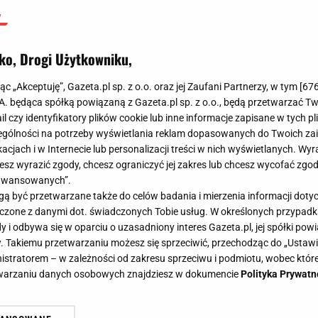
ko, Drogi Użytkowniku,
jąc „Akceptuję”, Gazeta.pl sp. z o.o. oraz jej Zaufani Partnerzy, w tym [
67
.A. będąca spółką powiązaną z Gazeta.pl sp. z o.o., będą przetwarzać T
ail czy identyfikatory plików cookie lub inne informacje zapisane w tych p
gólności na potrzeby wyświetlania reklam dopasowanych do Twoich zain
acjach i w Internecie lub personalizacji treści w nich wyświetlanych. Wyr
cesz wyrazić zgody, chcesz ograniczyć jej zakres lub chcesz wycofać zgo
aawansowanych”.
 być przetwarzane także do celów badania i mierzenia informacji dot
 łączone z danymi dot. świadczonych Tobie usług. W określonych przypad
i odbywa się w oparciu o uzasadniony interes Gazeta.pl, jej spółki powi
. Takiemu przetwarzaniu możesz się sprzeciwić, przechodząc do „Ust
nistratorem – w zależności od zakresu sprzeciwu i podmiotu, wobec które
etwarzaniu danych osobowych znajdziesz w dokumencie
Polityka Prywatn