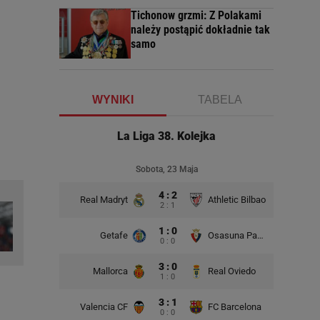
Tichonow grzmi: Z Polakami
należy postąpić dokładnie tak
samo
WYNIKI
TABELA
La Liga 38. Kolejka
Sobota, 23 Maja
4 : 2
Real Madryt
Athletic Bilbao
2 : 1
1 : 0
Getafe
Osasuna Pampeluna
0 : 0
3 : 0
Mallorca
Real Oviedo
1 : 0
3 : 1
Valencia CF
FC Barcelona
0 : 0