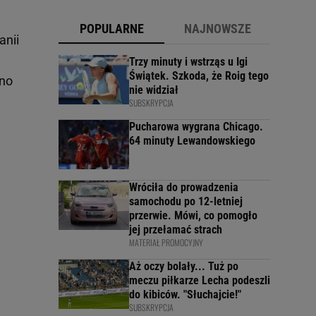
POPULARNE
NAJNOWSZE
anii
Trzy minuty i wstrząs u Igi
Świątek. Szkoda, że Roig tego
ino
nie widział
SUBSKRYPCJA
Pucharowa wygrana Chicago.
64 minuty Lewandowskiego
Wróciła do prowadzenia
samochodu po 12-letniej
przerwie. Mówi, co pomogło
jej przełamać strach
MATERIAŁ PROMOCYJNY
Aż oczy bolały... Tuż po
meczu piłkarze Lecha podeszli
do kibiców. "Słuchajcie!"
SUBSKRYPCJA