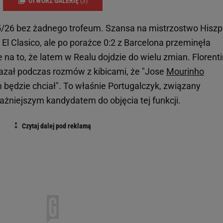
OTWÓRZ GALERIĘ
(3)
/26 bez żadnego trofeum. Szansa na mistrzostwo Hiszp
m El Clasico, ale po porażce 0:2 z Barcelona przeminęła
na to, że latem w Realu dojdzie do wielu zmian. Florent
azał podczas rozmów z kibicami, że "Jose
Mourinho
m będzie chciał". To właśnie Portugalczyk, związany
ażniejszym kandydatem do objęcia tej funkcji.