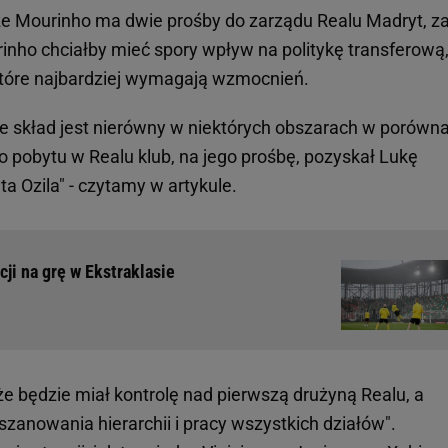
 że Mourinho ma dwie prośby do zarządu Realu Madryt, z
urinho chciałby mieć spory wpływ na politykę transferową,
które najbardziej wymagają wzmocnień.
e skład jest nierówny w niektórych obszarach w porówn
o pobytu w Realu klub, na jego prośbę, pozyskał Lukę
a Ozila" - czytamy w artykule.
ji na grę w Ekstraklasie
e będzie miał kontrolę nad pierwszą drużyną Realu, a
zanowania hierarchii i pracy wszystkich działów".