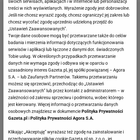
swoich serwisach, aplikacjach i w Internecie lub personalizacji
treści w nich wyświetlanych. Wyrażenie zgody jest dobrowolne.
Jeśli nie chcesz wyrazić zgody, chcesz ograniczyć jej zakres lub
chcesz wycofać zgodę uprzednio udzieloną przejdź do
„Ustawień Zaawansowanych”.
Twoje dane osobowe mogą być przetwarzane także do celów
badania i mierzenia informacji dotyczących funkcjonowania
serwisów i aplikacji lub łączone z danymi dot. świadczonych
Tobie usług. W określonych przypadkach przetwarzanie
danych nie wymaga zgody i odbywa się w oparciu o
uzasadniony interes Gazeta.pl, jej spółki powiązanej – Agora
S.A. – lub Zaufanych Partnerów. Takiemu przetwarzaniu
możesz się sprzeciwić, przechodząc do „Ustawień
Zaawansowanych” lub przez kontakt z administratorem – w
zależności od zakresu sprzeciwu i podmiotu, wobec którego
jest kierowany. Więcej informacji o przetwarzaniu danych
osobowych znajdziesz w dokumencie
Polityka Prywatności
Gazeta.pl
i
Polityka Prywatności Agora S.A.
Klikając „Akceptuję” wyrażasz też zgodę na zainstalowanie i
przechowywanie plików cookie Gazeta.pl sp. z o.o., jej