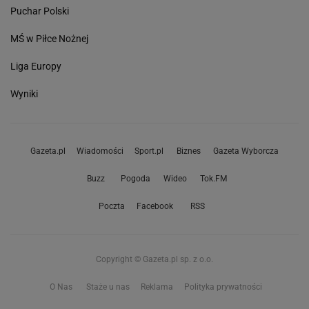
Puchar Polski
MŚ w Piłce Nożnej
Liga Europy
Wyniki
Gazeta.pl
Wiadomości
Sport.pl
Biznes
Gazeta Wyborcza
Buzz
Pogoda
Wideo
Tok.FM
Poczta
Facebook
RSS
Copyright © Gazeta.pl sp. z o.o.
O Nas
Staże u nas
Reklama
Polityka prywatności