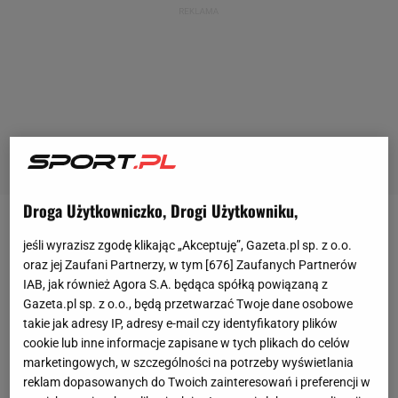
Droga Użytkowniczko, Drogi Użytkowniku,
Cały świat piłki nożnej już nie może doczekać się
jeśli wyrazisz zgodę klikając „Akceptuję”, Gazeta.pl sp. z o.o.
niedzielnego El Clasico: FC Barcelona - Real Madryt.
oraz jej Zaufani Partnerzy, w tym [
676
] Zaufanych Partnerów
Drużyna prowadzona przez Hansiego Flicka jeśli
IAB, jak również Agora S.A. będąca spółką powiązaną z
Gazeta.pl sp. z o.o., będą przetwarzać Twoje dane osobowe
wygra lub nawet zremisuje, to cieszyć się będzie z
takie jak adresy IP, adresy e-mail czy identyfikatory plików
drugiego z rzędu mistrzostwa Hiszpanii, a już 29. w
cookie lub inne informacje zapisane w tych plikach do celów
historii klubu (Real Madryt ma 36. takich trofeów).
marketingowych, w szczególności na potrzeby wyświetlania
reklam dopasowanych do Twoich zainteresowań i preferencji w