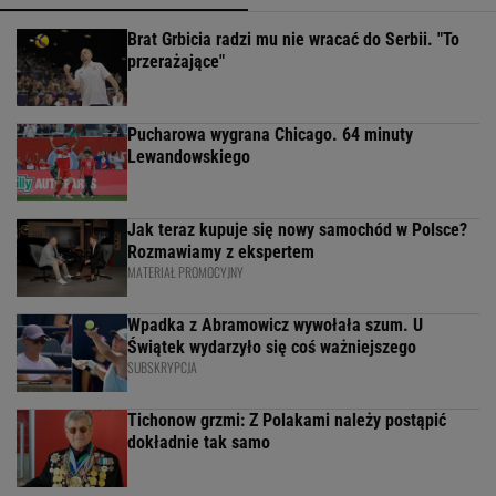
Brat Grbicia radzi mu nie wracać do Serbii. "To
przerażające"
Pucharowa wygrana Chicago. 64 minuty
Lewandowskiego
Jak teraz kupuje się nowy samochód w Polsce?
Rozmawiamy z ekspertem
MATERIAŁ PROMOCYJNY
Wpadka z Abramowicz wywołała szum. U
Świątek wydarzyło się coś ważniejszego
SUBSKRYPCJA
Tichonow grzmi: Z Polakami należy postąpić
dokładnie tak samo