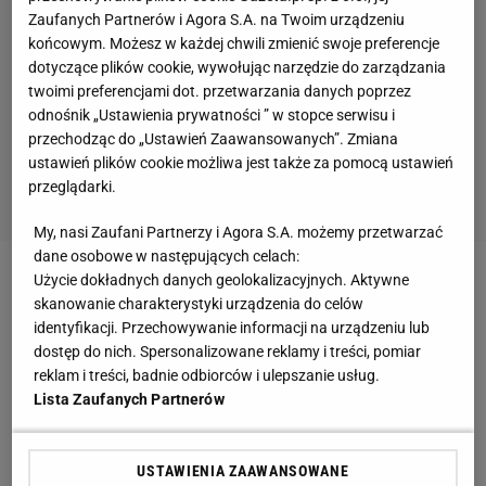
Zaufanych Partnerów i Agora S.A. na Twoim urządzeniu
końcowym. Możesz w każdej chwili zmienić swoje preferencje
dotyczące plików cookie, wywołując narzędzie do zarządzania
twoimi preferencjami dot. przetwarzania danych poprzez
odnośnik „Ustawienia prywatności ” w stopce serwisu i
przechodząc do „Ustawień Zaawansowanych”. Zmiana
ustawień plików cookie możliwa jest także za pomocą ustawień
przeglądarki.
My, nasi Zaufani Partnerzy i Agora S.A. możemy przetwarzać
dane osobowe w następujących celach:
Użycie dokładnych danych geolokalizacyjnych. Aktywne
Zobacz wideo
Dziś to wyblakły klasyk, ale kiedyś to
skanowanie charakterystyki urządzenia do celów
się działo. "Szukali się po dworcach"
identyfikacji. Przechowywanie informacji na urządzeniu lub
dostęp do nich. Spersonalizowane reklamy i treści, pomiar
reklam i treści, badnie odbiorców i ulepszanie usług.
Ronaldinho, Kluivert, Seedorf znów w akcji!
Lista Zaufanych Partnerów
Zanim odbędzie się hitowy
mecz
FC Barcelona - Real
Madryt, kibice mieli przedsmak w postaci
USTAWIENIA ZAAWANSOWANE