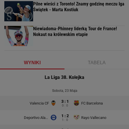
Pilne wieści z Toronto! Znamy godzinę meczu Iga
Świątek - Marta Kostiuk
Niewiadoma-Phinney liderką Tour de France!
Nokaut na królewskim etapie
WYNIKI
TABELA
La Liga 38. Kolejka
Sobota, 23 Maja
3 : 1
Valencia CF
FC Barcelona
0 : 0
1 : 2
Deportivo Alaves
Rayo Vallecano
1 : 0