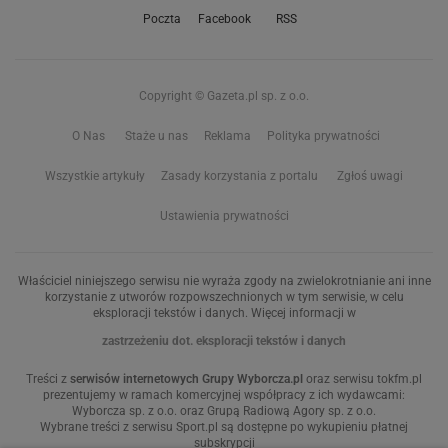
Poczta
Facebook
RSS
Copyright © Gazeta.pl sp. z o.o.
O Nas
Staże u nas
Reklama
Polityka prywatności
Wszystkie artykuły
Zasady korzystania z portalu
Zgłoś uwagi
Ustawienia prywatności
Właściciel niniejszego serwisu nie wyraża zgody na zwielokrotnianie ani inne
korzystanie z utworów rozpowszechnionych w tym serwisie, w celu
eksploracji tekstów i danych. Więcej informacji w
zastrzeżeniu dot. eksploracji tekstów i danych
Treści z
serwisów internetowych Grupy Wyborcza.pl
oraz serwisu tokfm.pl
prezentujemy w ramach komercyjnej współpracy z ich wydawcami:
Wyborcza sp. z o.o. oraz Grupą Radiową Agory sp. z o.o.
Wybrane treści z serwisu Sport.pl są dostępne po wykupieniu płatnej
subskrypcji