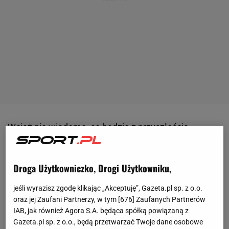
Wciąż nie wiadomo, co będzie z przyszłością
Roberta Lewandowskiego
. Jego kontrakt z FC
Barceloną wygasa 30 czerwca tego roku. Szanse na
Droga Użytkowniczko, Drogi Użytkowniku,
przedłużenie umowy 37-letniego napastnika nie są
duże i coraz częściej spekuluje się, że odejdzie do
jeśli wyrazisz zgodę klikając „Akceptuję”, Gazeta.pl sp. z o.o.
oraz jej Zaufani Partnerzy, w tym [
676
] Zaufanych Partnerów
innego klubu. Zagraniczne media pisały już o
IAB, jak również Agora S.A. będąca spółką powiązaną z
zainteresowaniu Lewandowskim ze strony m.in.
Gazeta.pl sp. z o.o., będą przetwarzać Twoje dane osobowe