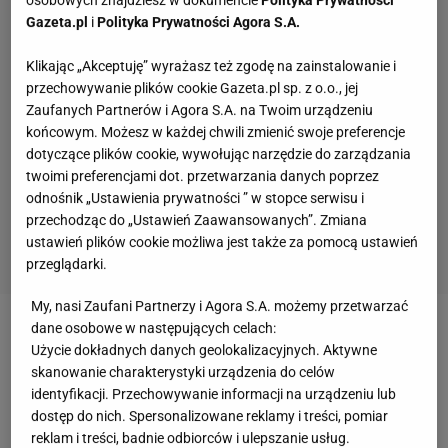
osobowych znajdziesz w dokumencie
Polityka Prywatności
Gazeta.pl
i
Polityka Prywatności Agora S.A.
Klikając „Akceptuję” wyrażasz też zgodę na zainstalowanie i
przechowywanie plików cookie Gazeta.pl sp. z o.o., jej
Zaufanych Partnerów i Agora S.A. na Twoim urządzeniu
końcowym. Możesz w każdej chwili zmienić swoje preferencje
dotyczące plików cookie, wywołując narzędzie do zarządzania
twoimi preferencjami dot. przetwarzania danych poprzez
odnośnik „Ustawienia prywatności ” w stopce serwisu i
przechodząc do „Ustawień Zaawansowanych”. Zmiana
ustawień plików cookie możliwa jest także za pomocą ustawień
przeglądarki.
My, nasi Zaufani Partnerzy i Agora S.A. możemy przetwarzać
dane osobowe w następujących celach:
Zobacz wideo
Jan Urban zostaje! Wilkowicz: Jego
Użycie dokładnych danych geolokalizacyjnych. Aktywne
drużyna dała nam tak wiele radości
skanowanie charakterystyki urządzenia do celów
identyfikacji. Przechowywanie informacji na urządzeniu lub
dostęp do nich. Spersonalizowane reklamy i treści, pomiar
Robert Lewandowski zabrał głos na temat
reklam i treści, badnie odbiorców i ulepszanie usług.