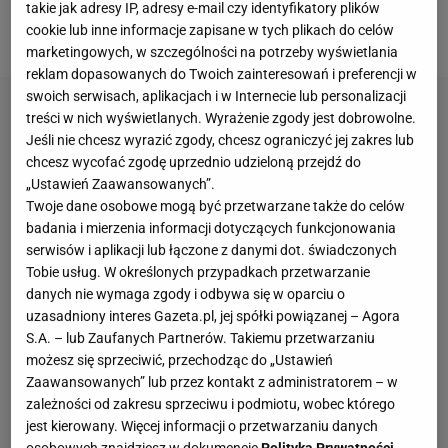
Juventusu, Milanu czy klubów z Arabii Saudyjskiej i
takie jak adresy IP, adresy e-mail czy identyfikatory plików
MLS
.
cookie lub inne informacje zapisane w tych plikach do celów
marketingowych, w szczególności na potrzeby wyświetlania
reklam dopasowanych do Twoich zainteresowań i preferencji w
swoich serwisach, aplikacjach i w Internecie lub personalizacji
treści w nich wyświetlanych. Wyrażenie zgody jest dobrowolne.
Jeśli nie chcesz wyrazić zgody, chcesz ograniczyć jej zakres lub
chcesz wycofać zgodę uprzednio udzieloną przejdź do
„Ustawień Zaawansowanych”.
Twoje dane osobowe mogą być przetwarzane także do celów
badania i mierzenia informacji dotyczących funkcjonowania
serwisów i aplikacji lub łączone z danymi dot. świadczonych
Tobie usług. W określonych przypadkach przetwarzanie
danych nie wymaga zgody i odbywa się w oparciu o
uzasadniony interes Gazeta.pl, jej spółki powiązanej – Agora
S.A. – lub Zaufanych Partnerów. Takiemu przetwarzaniu
możesz się sprzeciwić, przechodząc do „Ustawień
Zaawansowanych” lub przez kontakt z administratorem – w
zależności od zakresu sprzeciwu i podmiotu, wobec którego
jest kierowany. Więcej informacji o przetwarzaniu danych