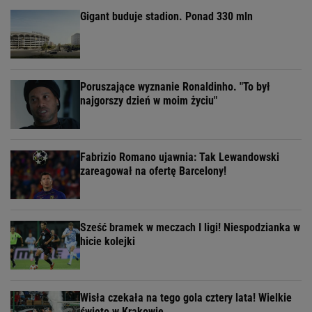
Gigant buduje stadion. Ponad 330 mln
Poruszające wyznanie Ronaldinho. "To był
najgorszy dzień w moim życiu"
Fabrizio Romano ujawnia: Tak Lewandowski
zareagował na ofertę Barcelony!
Sześć bramek w meczach I ligi! Niespodzianka w
hicie kolejki
Wisła czekała na tego gola cztery lata! Wielkie
święto w Krakowie