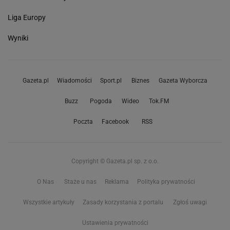
Liga Europy
Wyniki
Gazeta.pl
Wiadomości
Sport.pl
Biznes
Gazeta Wyborcza
Buzz
Pogoda
Wideo
Tok.FM
Poczta
Facebook
RSS
Copyright © Gazeta.pl sp. z o.o.
O Nas
Staże u nas
Reklama
Polityka prywatności
Wszystkie artykuły
Zasady korzystania z portalu
Zgłoś uwagi
Ustawienia prywatności