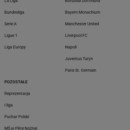
La Liga
Borussia Dortmund
Bundesliga
Bayern Monachium
Serie A
Manchester United
Ligue 1
Liverpool FC
Liga Europy
Napoli
Juventus Turyn
Paris St. Germain
POZOSTAŁE
Reprezentacja
I liga
Puchar Polski
MŚ w Piłce Nożnej