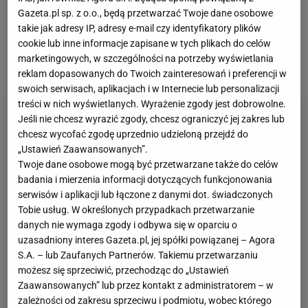
Robert Lewandowski, który pojawił się w
Gazeta.pl sp. z o.o., będą przetwarzać Twoje dane osobowe
wyjściowym
składzie
Barcelony, nie oddał ani
takie jak adresy IP, adresy e-mail czy identyfikatory plików
cookie lub inne informacje zapisane w tych plikach do celów
jednego strzału w pierwszej połowie i w przerwie
marketingowych, w szczególności na potrzeby wyświetlania
został zmieniony przez trenera.
reklam dopasowanych do Twoich zainteresowań i preferencji w
swoich serwisach, aplikacjach i w Internecie lub personalizacji
treści w nich wyświetlanych. Wyrażenie zgody jest dobrowolne.
Jeśli nie chcesz wyrazić zgody, chcesz ograniczyć jej zakres lub
chcesz wycofać zgodę uprzednio udzieloną przejdź do
„Ustawień Zaawansowanych”.
Twoje dane osobowe mogą być przetwarzane także do celów
badania i mierzenia informacji dotyczących funkcjonowania
serwisów i aplikacji lub łączone z danymi dot. świadczonych
Tobie usług. W określonych przypadkach przetwarzanie
danych nie wymaga zgody i odbywa się w oparciu o
uzasadniony interes Gazeta.pl, jej spółki powiązanej – Agora
S.A. – lub Zaufanych Partnerów. Takiemu przetwarzaniu
możesz się sprzeciwić, przechodząc do „Ustawień
Zaawansowanych” lub przez kontakt z administratorem – w
zależności od zakresu sprzeciwu i podmiotu, wobec którego