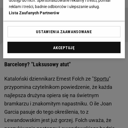
dostęp do nich. Spersonalizowane reklamy i treści, pomiar
reklam i treści, badnie odbiorców i ulepszanie usług.
Lista Zaufanych Partnerów
Fabrizio Romano ogłosił ws. przyszłości
Lewandowskiego. Tam go chcą
USTAWIENIA ZAAWANSOWANE
AKCEPTUJĘ
Era post-Lewandowski najtrudniejsza dla
Barcelony? "Luksusowy atut"
Kataloński dziennikarz Ernest Folch ze "
Sportu
"
przypomina czytelnikom powiedzenie, że każda
najlepsza drużyna opiera się na świetnym
bramkarzu i znakomitym napastniku. O ile Joan
Garcia pasuje do tego określenia, to z
Lewandowskim jest już gorzej. Folch uważa, że