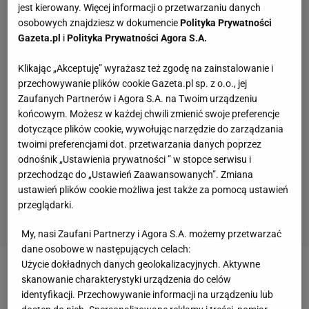
jest kierowany. Więcej informacji o przetwarzaniu danych
osobowych znajdziesz w dokumencie
Polityka Prywatności
Gazeta.pl
i
Polityka Prywatności Agora S.A.
Klikając „Akceptuję” wyrażasz też zgodę na zainstalowanie i
przechowywanie plików cookie Gazeta.pl sp. z o.o., jej
Zaufanych Partnerów i Agora S.A. na Twoim urządzeniu
końcowym. Możesz w każdej chwili zmienić swoje preferencje
dotyczące plików cookie, wywołując narzędzie do zarządzania
twoimi preferencjami dot. przetwarzania danych poprzez
odnośnik „Ustawienia prywatności ” w stopce serwisu i
przechodząc do „Ustawień Zaawansowanych”. Zmiana
ustawień plików cookie możliwa jest także za pomocą ustawień
przeglądarki.
My, nasi Zaufani Partnerzy i Agora S.A. możemy przetwarzać
dane osobowe w następujących celach:
Użycie dokładnych danych geolokalizacyjnych. Aktywne
Zobacz wideo
Lewandowski trafi do MLS? Kosecki:
skanowanie charakterystyki urządzenia do celów
identyfikacji. Przechowywanie informacji na urządzeniu lub
Często to powtarzał, na pewno ma plan