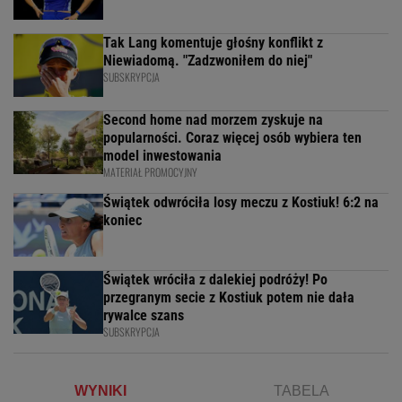
Tak Lang komentuje głośny konflikt z
Niewiadomą. "Zadzwoniłem do niej"
SUBSKRYPCJA
Second home nad morzem zyskuje na
popularności. Coraz więcej osób wybiera ten
model inwestowania
MATERIAŁ PROMOCYJNY
Świątek odwróciła losy meczu z Kostiuk! 6:2 na
koniec
Świątek wróciła z dalekiej podróży! Po
przegranym secie z Kostiuk potem nie dała
rywalce szans
SUBSKRYPCJA
WYNIKI
TABELA