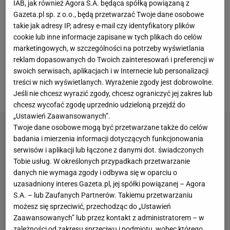
IAB, jak również Agora S.A. będąca spółką powiązaną z
piłkarzy był zbyt duży. Myślę, że nie presowaliśmy
Gazeta.pl sp. z o.o., będą przetwarzać Twoje dane osobowe
takie jak adresy IP, adresy e-mail czy identyfikatory plików
tak, jak chcieliśmy. W pierwszych 45. minutach była
cookie lub inne informacje zapisane w tych plikach do celów
to dla nas świetna lekcja. Czasem to dobrze, żeby
marketingowych, w szczególności na potrzeby wyświetlania
takie coś przyszło w dobrym momencie. Być może
reklam dopasowanych do Twoich zainteresowań i preferencji w
swoich serwisach, aplikacjach i w Internecie lub personalizacji
dziś jest dobry moment -
stwierdził
, cyt. przez
treści w nich wyświetlanych. Wyrażenie zgody jest dobrowolne.
fcbarca.com.
Jeśli nie chcesz wyrazić zgody, chcesz ograniczyć jej zakres lub
chcesz wycofać zgodę uprzednio udzieloną przejdź do
„Ustawień Zaawansowanych”.
Twoje dane osobowe mogą być przetwarzane także do celów
badania i mierzenia informacji dotyczących funkcjonowania
serwisów i aplikacji lub łączone z danymi dot. świadczonych
Tobie usług. W określonych przypadkach przetwarzanie
danych nie wymaga zgody i odbywa się w oparciu o
uzasadniony interes Gazeta.pl, jej spółki powiązanej – Agora
S.A. – lub Zaufanych Partnerów. Takiemu przetwarzaniu
możesz się sprzeciwić, przechodząc do „Ustawień
Zaawansowanych” lub przez kontakt z administratorem – w
zależności od zakresu sprzeciwu i podmiotu, wobec którego