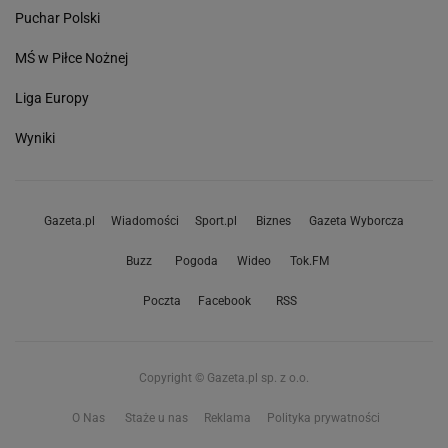
Puchar Polski
MŚ w Piłce Nożnej
Liga Europy
Wyniki
Gazeta.pl
Wiadomości
Sport.pl
Biznes
Gazeta Wyborcza
Buzz
Pogoda
Wideo
Tok.FM
Poczta
Facebook
RSS
Copyright © Gazeta.pl sp. z o.o.
O Nas
Staże u nas
Reklama
Polityka prywatności