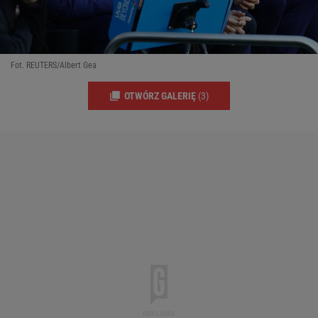
Fot. REUTERS/Albert Gea
OTWÓRZ GALERIĘ
(3)