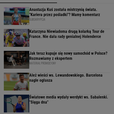
Anastazja Kuś została mistrzynią świata.
"Kariera przez pośladki"? Mamy komentarz
SUBSKRYPCJA
Katarzyna Niewiadoma drugą kolarką Tour de
France. Nie dała rady genialnej Holenderce
Jak teraz kupuje się nowy samochód w Polsce?
Rozmawiamy z ekspertem
MATERIAŁ PROMOCYJNY
Ależ wieści ws. Lewandowskiego. Barcelona
nagle ogłasza
Światowe media wydały werdykt ws. Sabalenki.
"Sięga dna"