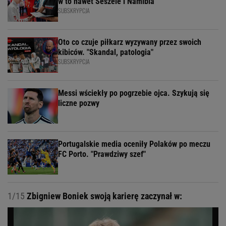
w to nawet Seszele i Namibia
SUBSKRYPCJA
Oto co czuje piłkarz wyzywany przez swoich
kibiców. "Skandal, patologia"
SUBSKRYPCJA
Messi wściekły po pogrzebie ojca. Szykują się
liczne pozwy
Portugalskie media oceniły Polaków po meczu
FC Porto. "Prawdziwy szef"
1/15
Zbigniew Boniek swoją karierę zaczynał w: