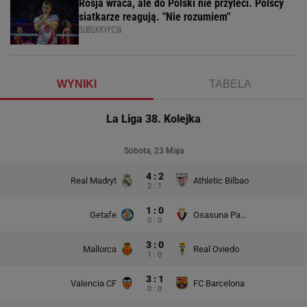
Rosja wraca, ale do Polski nie przyleci. Polscy
siatkarze reagują. "Nie rozumiem"
SUBSKRYPCJA
WYNIKI
TABELA
La Liga 38. Kolejka
Sobota, 23 Maja
4 : 2
Real Madryt
Athletic Bilbao
2 : 1
1 : 0
Getafe
Osasuna Pampeluna
0 : 0
3 : 0
Mallorca
Real Oviedo
1 : 0
3 : 1
Valencia CF
FC Barcelona
0 : 0