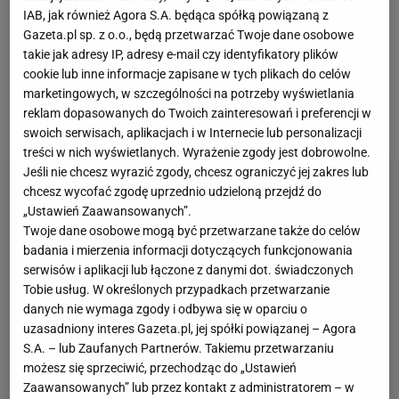
przez Hansiego Flicka oszczędzany. Polak nie zagrał
IAB, jak również Agora S.A. będąca spółką powiązaną z
Gazeta.pl sp. z o.o., będą przetwarzać Twoje dane osobowe
w meczach ligowych z Realem Betis (5:3) i Osasuną
takie jak adresy IP, adresy e-mail czy identyfikatory plików
(2:0). Swoją szansę w tych spotkaniach dostał
cookie lub inne informacje zapisane w tych plikach do celów
Ferran Torres. I Hiszpan ją wykorzystał, bo zdobył
marketingowych, w szczególności na potrzeby wyświetlania
reklam dopasowanych do Twoich zainteresowań i preferencji w
łącznie trzy bramki.
swoich serwisach, aplikacjach i w Internecie lub personalizacji
treści w nich wyświetlanych. Wyrażenie zgody jest dobrowolne.
Jeśli nie chcesz wyrazić zgody, chcesz ograniczyć jej zakres lub
chcesz wycofać zgodę uprzednio udzieloną przejdź do
„Ustawień Zaawansowanych”.
Twoje dane osobowe mogą być przetwarzane także do celów
badania i mierzenia informacji dotyczących funkcjonowania
serwisów i aplikacji lub łączone z danymi dot. świadczonych
Tobie usług. W określonych przypadkach przetwarzanie
danych nie wymaga zgody i odbywa się w oparciu o
uzasadniony interes Gazeta.pl, jej spółki powiązanej – Agora
S.A. – lub Zaufanych Partnerów. Takiemu przetwarzaniu
możesz się sprzeciwić, przechodząc do „Ustawień
Zaawansowanych” lub przez kontakt z administratorem – w