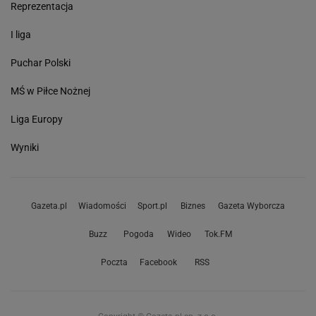
Reprezentacja
I liga
Puchar Polski
MŚ w Piłce Nożnej
Liga Europy
Wyniki
Gazeta.pl
Wiadomości
Sport.pl
Biznes
Gazeta Wyborcza
Buzz
Pogoda
Wideo
Tok.FM
Poczta
Facebook
RSS