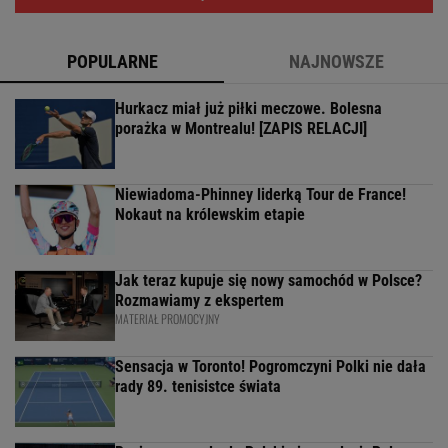
POPULARNE
NAJNOWSZE
Hurkacz miał już piłki meczowe. Bolesna
porażka w Montrealu! [ZAPIS RELACJI]
Niewiadoma-Phinney liderką Tour de France!
Nokaut na królewskim etapie
Jak teraz kupuje się nowy samochód w Polsce?
Rozmawiamy z ekspertem
MATERIAŁ PROMOCYJNY
Sensacja w Toronto! Pogromczyni Polki nie dała
rady 89. tenisistce świata