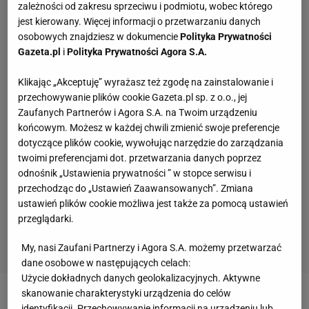
zależności od zakresu sprzeciwu i podmiotu, wobec którego
jest kierowany. Więcej informacji o przetwarzaniu danych
osobowych znajdziesz w dokumencie
Polityka Prywatności
Gazeta.pl
i
Polityka Prywatności Agora S.A.
Klikając „Akceptuję” wyrażasz też zgodę na zainstalowanie i
przechowywanie plików cookie Gazeta.pl sp. z o.o., jej
Zaufanych Partnerów i Agora S.A. na Twoim urządzeniu
końcowym. Możesz w każdej chwili zmienić swoje preferencje
dotyczące plików cookie, wywołując narzędzie do zarządzania
twoimi preferencjami dot. przetwarzania danych poprzez
odnośnik „Ustawienia prywatności ” w stopce serwisu i
przechodząc do „Ustawień Zaawansowanych”. Zmiana
ustawień plików cookie możliwa jest także za pomocą ustawień
przeglądarki.
My, nasi Zaufani Partnerzy i Agora S.A. możemy przetwarzać
dane osobowe w następujących celach:
Użycie dokładnych danych geolokalizacyjnych. Aktywne
skanowanie charakterystyki urządzenia do celów
Zobacz wideo
Kosecki z mocnym przesłaniem w
identyfikacji. Przechowywanie informacji na urządzeniu lub