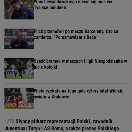
Wpis Lewandowskiego niesie się po sieci.
Tysiące polubień
Flick przemówił po meczu Barcelony. Oto co
zamierza. "Porozmawiam z Deco"
Sześć bramek w meczach I ligi! Niespodzianka w
hicie kolejki
Wisła czekała na tego gola cztery lata! Wielkie
święto w Krakowie
1/23
Słynny piłkarz reprezentacji Polski, zawodnik
Juventusu Turyn i AS Roma, a także prezes Polskiego