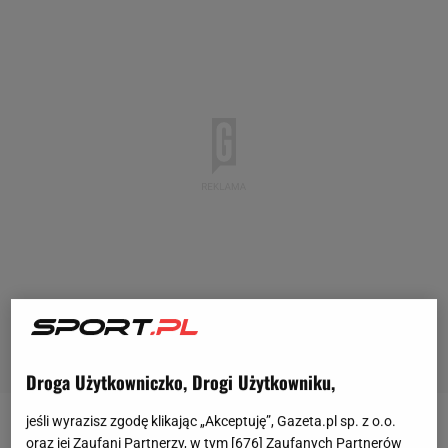
Droga Użytkowniczko, Drogi Użytkowniku,
jeśli wyrazisz zgodę klikając „Akceptuję”, Gazeta.pl sp. z o.o.
Robert Lewandowski w ostatnich tygodniach był
oraz jej Zaufani Partnerzy, w tym [
676
] Zaufanych Partnerów