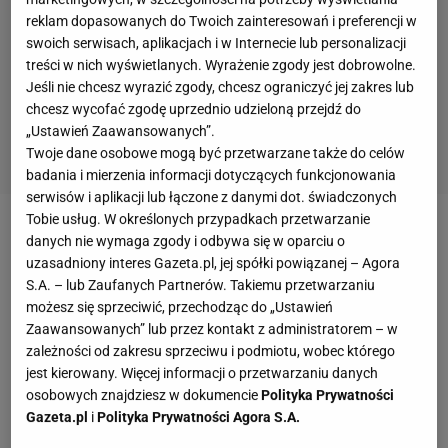
reklam dopasowanych do Twoich zainteresowań i preferencji w
swoich serwisach, aplikacjach i w Internecie lub personalizacji
treści w nich wyświetlanych. Wyrażenie zgody jest dobrowolne.
Jeśli nie chcesz wyrazić zgody, chcesz ograniczyć jej zakres lub
chcesz wycofać zgodę uprzednio udzieloną przejdź do
„Ustawień Zaawansowanych”.
Twoje dane osobowe mogą być przetwarzane także do celów
badania i mierzenia informacji dotyczących funkcjonowania
serwisów i aplikacji lub łączone z danymi dot. świadczonych
Tobie usług. W określonych przypadkach przetwarzanie
Zobacz wideo
Quebonafide zakończył karierę, a tu
danych nie wymaga zgody i odbywa się w oparciu o
uzasadniony interes Gazeta.pl, jej spółki powiązanej – Agora
takie wieści. "Nie wiedzieli, jak się zachować"
S.A. – lub Zaufanych Partnerów. Takiemu przetwarzaniu
możesz się sprzeciwić, przechodząc do „Ustawień
Robert Lewandowski pod lupą. Oto jak widzą rolę
Zaawansowanych” lub przez kontakt z administratorem – w
zależności od zakresu sprzeciwu i podmiotu, wobec którego
Anny Lewandowskiej
jest kierowany. Więcej informacji o przetwarzaniu danych
osobowych znajdziesz w dokumencie
Polityka Prywatności
Temat
podjął brytyjski serwis talksport.com. "Kluby
Gazeta.pl
i
Polityka Prywatności Agora S.A.
Premier League zostały wezwane do skorzystania z