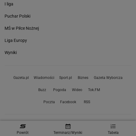
I liga
Puchar Polski
MŚ w Piłce Nożnej
Liga Europy
Wyniki
Gazeta.pl
Wiadomości
Sport.pl
Biznes
Gazeta Wyborcza
Buzz
Pogoda
Wideo
Tok.FM
Poczta
Facebook
RSS
Copyright © Gazeta.pl sp. z o.o.
Powrót
Terminarz/Wyniki
Tabela