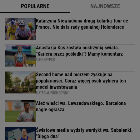
POPULARNE
NAJNOWSZE
Katarzyna Niewiadoma drugą kolarką Tour de
France. Nie dała rady genialnej Holenderce
Anastazja Kuś została mistrzynią świata.
"Kariera przez pośladki"? Mamy komentarz
SUBSKRYPCJA
Second home nad morzem zyskuje na
popularności. Coraz więcej osób wybiera ten
model inwestowania
MATERIAŁ PROMOCYJNY
Ależ wieści ws. Lewandowskiego. Barcelona
nagle ogłasza
Światowe media wydały werdykt ws. Sabalenki.
"Sięga dna"