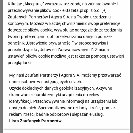
Klikając „Akceptuję” wyrażasz też zgodę na zainstalowanie i
szokującej decyzji Barcelony o niezaoferowaniu
przechowywanie plików cookie Gazeta.pl sp. z o.o., jej
Lewandowskiemu nowego kontraktu" - czytamy w
Zaufanych Partnerów i Agora S.A. na Twoim urządzeniu
tekście, który wbrew pozorom nie dotyczy spekulacji
końcowym. Możesz w każdej chwili zmienić swoje preferencje
dotyczące plików cookie, wywołując narzędzie do zarządzania
transferowych.
twoimi preferencjami dot. przetwarzania danych poprzez
odnośnik „Ustawienia prywatności ” w stopce serwisu i
"Lewandowski jest u schyłku swojej kariery, skończył
przechodząc do „Ustawień Zaawansowanych”. Zmiana
37 lat w sierpniu, ale nie ma powodów do obaw o
ustawień plików cookie możliwa jest także za pomocą ustawień
przeglądarki.
jego formę. Kapitan reprezentacji Polski strzelił 42
gole w zeszłym sezonie i ma ich cztery we
My, nasi Zaufani Partnerzy i Agora S.A. możemy przetwarzać
wszystkich rozgrywkach w tym roku, mimo że tylko
dane osobowe w następujących celach:
Użycie dokładnych danych geolokalizacyjnych. Aktywne
w czterech
meczach
wystąpił w wyjściowym
skanowanie charakterystyki urządzenia do celów
składzie. Kontuzje Lewandowskiego nie powinny
identyfikacji. Przechowywanie informacji na urządzeniu lub
zniechęcać klubów Premier League w przyszłym
dostęp do nich. Spersonalizowane reklamy i treści, pomiar
reklam i treści, badnie odbiorców i ulepszanie usług.
roku, ponieważ żona utrzymuje go w szczytowej
Lista Zaufanych Partnerów
formie" - napisano. I to właśnie wpływ Anny
Lewandowskiej na karierę męża jest głównym