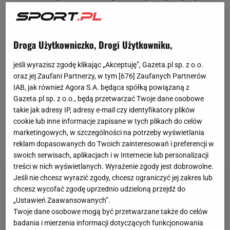
Bramki strzela też na tournee po Azji - trafił w
meczu
z FC Seoul (7:3). Trudno więc wyobrazić sobie
drużynę bez Polaka w składzie. Takiej myśli nie
Droga Użytkowniczko, Drogi Użytkowniku,
dopuszczają do siebie kibice czy sam
jeśli wyrazisz zgodę klikając „Akceptuję”, Gazeta.pl sp. z o.o.
zainteresowany. - Robert Lewandowski na 100 proc.
oraz jej Zaufani Partnerzy, w tym [
676
] Zaufanych Partnerów
zostaje w Barcelonie. Nie ma
tematu
Arabii
IAB, jak również Agora S.A. będąca spółką powiązaną z
Saudyjskiej -
mówiła kilka dni temu osoba z
Gazeta.pl sp. z o.o., będą przetwarzać Twoje dane osobowe
takie jak adresy IP, adresy e-mail czy identyfikatory plików
otoczenia 36-latka, odnosząc się do plotek o
cookie lub inne informacje zapisane w tych plikach do celów
możliwym transferze tego lata
. A jednak! W sprawie
marketingowych, w szczególności na potrzeby wyświetlania
może dojść do zwrotu.
reklam dopasowanych do Twoich zainteresowań i preferencji w
swoich serwisach, aplikacjach i w Internecie lub personalizacji
treści w nich wyświetlanych. Wyrażenie zgody jest dobrowolne.
Jeśli nie chcesz wyrazić zgody, chcesz ograniczyć jej zakres lub
chcesz wycofać zgodę uprzednio udzieloną przejdź do
„Ustawień Zaawansowanych”.
Twoje dane osobowe mogą być przetwarzane także do celów
badania i mierzenia informacji dotyczących funkcjonowania