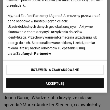
przeglądarki.
My, nasi Zaufani Partnerzy i Agora S.A. możemy przetwarzać
dane osobowe w następujących celach:
Użycie dokładnych danych geolokalizacyjnych. Aktywne
skanowanie charakterystyki urządzenia do celów
Zobacz wideo
Kiedyś wybił mu zęba, dziś jest jego
identyfikacji. Przechowywanie informacji na urządzeniu lub
trenerem. "Nie ma tragedii"
dostęp do nich. Spersonalizowane reklamy i treści, pomiar
reklam i treści, badnie odbiorców i ulepszanie usług.
Lista Zaufanych Partnerów
Czarne chmury nad Robertem Lewandowskim?
"Ostrzegają"
USTAWIENIA ZAAWANSOWANE
Tak sądzą dziennikarze katalońskiego "
Sportu
".
Obecnie Barcelona nie ma pieniędzy, by
AKCEPTUJĘ
zarejestrować nowych zawodników, w tym m.in.
Joana Garcię. Władze klubu liczyły, że uda się
sprzedać Marca-Andre ter Stegena, co uwolniłoby