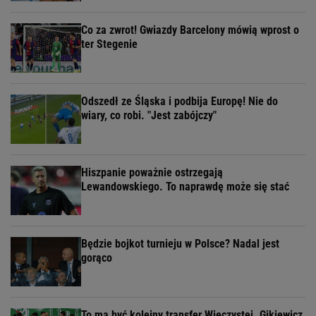
Co za zwrot! Gwiazdy Barcelony mówią wprost o
ter Stegenie
Odszedł ze Śląska i podbija Europę! Nie do
wiary, co robi. "Jest zabójczy"
Hiszpanie poważnie ostrzegają
Lewandowskiego. To naprawdę może się stać
Będzie bojkot turnieju w Polsce? Nadal jest
gorąco
To ma być kolejny transfer Wieczystej. Gikiewicz