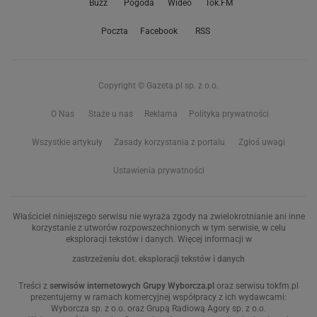
Buzz
Pogoda
Wideo
Tok.FM
Poczta
Facebook
RSS
Copyright © Gazeta.pl sp. z o.o.
O Nas
Staże u nas
Reklama
Polityka prywatności
Wszystkie artykuły
Zasady korzystania z portalu
Zgłoś uwagi
Ustawienia prywatności
Właściciel niniejszego serwisu nie wyraża zgody na zwielokrotnianie ani inne
korzystanie z utworów rozpowszechnionych w tym serwisie, w celu
eksploracji tekstów i danych. Więcej informacji w
zastrzeżeniu dot. eksploracji tekstów i danych
Treści z
serwisów internetowych Grupy Wyborcza.pl
oraz serwisu tokfm.pl
prezentujemy w ramach komercyjnej współpracy z ich wydawcami:
Wyborcza sp. z o.o. oraz Grupą Radiową Agory sp. z o.o.