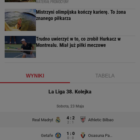
MATERIAŁ PROMOCYJNY
Mistrzyni olimpijska kończy karierę. To żona
znanego piłkarza
Trudno uwierzyć w to, co zrobił Hurkacz w
Montrealu. Miał już piłki meczowe
WYNIKI
TABELA
La Liga 38. Kolejka
Sobota, 23 Maja
4 : 2
Real Madryt
Athletic Bilbao
2 : 1
1 : 0
Getafe
Osasuna Pampeluna
0 : 0