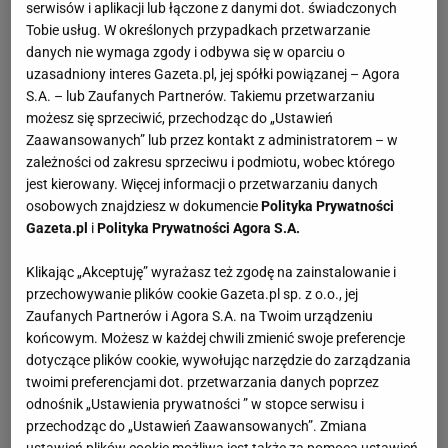
serwisów i aplikacji lub łączone z danymi dot. świadczonych
Tobie usług. W określonych przypadkach przetwarzanie
danych nie wymaga zgody i odbywa się w oparciu o
uzasadniony interes Gazeta.pl, jej spółki powiązanej – Agora
S.A. – lub Zaufanych Partnerów. Takiemu przetwarzaniu
możesz się sprzeciwić, przechodząc do „Ustawień
Zaawansowanych” lub przez kontakt z administratorem – w
zależności od zakresu sprzeciwu i podmiotu, wobec którego
jest kierowany. Więcej informacji o przetwarzaniu danych
osobowych znajdziesz w dokumencie
Polityka Prywatności
Gazeta.pl
i
Polityka Prywatności Agora S.A.
Klikając „Akceptuję” wyrażasz też zgodę na zainstalowanie i
przechowywanie plików cookie Gazeta.pl sp. z o.o., jej
Zaufanych Partnerów i Agora S.A. na Twoim urządzeniu
końcowym. Możesz w każdej chwili zmienić swoje preferencje
dotyczące plików cookie, wywołując narzędzie do zarządzania
twoimi preferencjami dot. przetwarzania danych poprzez
odnośnik „Ustawienia prywatności ” w stopce serwisu i
przechodząc do „Ustawień Zaawansowanych”. Zmiana
ustawień plików cookie możliwa jest także za pomocą ustawień