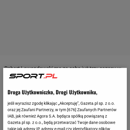
Robert Lewandowski ma za sobą już trzy sezony w
FC Barcelonie. Najlepszy dla niego był ten ostatni - w
którym zdobył 42 gole w 52
meczach
, a także
Droga Użytkowniczko, Drogi Użytkowniku,
cieszył się z mistrzostwa
Hiszpanii
oraz triumfu w
Pucharze Króla. Kibice Blaugrany zazwyczaj nie
jeśli wyrazisz zgodę klikając „Akceptuję”, Gazeta.pl sp. z o.o.
pamiętają o metryce
polskiego
napastnika, bo nic
oraz jej Zaufani Partnerzy, w tym [
676
] Zaufanych Partnerów
IAB, jak również Agora S.A. będąca spółką powiązaną z
nie wskazuje na to, żeby miał lada moment stracić
Gazeta.pl sp. z o.o., będą przetwarzać Twoje dane osobowe
wysoką formę. Co jakiś czas pojawiają się jednak
takie jak adresy IP, adresy e-mail czy identyfikatory plików