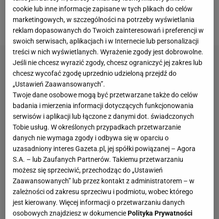
pogłoski czy komentarze o potencjalnych
cookie lub inne informacje zapisane w tych plikach do celów
marketingowych, w szczególności na potrzeby wyświetlania
następcach oraz rywalach Lewego.
reklam dopasowanych do Twoich zainteresowań i preferencji w
swoich serwisach, aplikacjach i w Internecie lub personalizacji
treści w nich wyświetlanych. Wyrażenie zgody jest dobrowolne.
Jeśli nie chcesz wyrazić zgody, chcesz ograniczyć jej zakres lub
chcesz wycofać zgodę uprzednio udzieloną przejdź do
„Ustawień Zaawansowanych”.
Twoje dane osobowe mogą być przetwarzane także do celów
badania i mierzenia informacji dotyczących funkcjonowania
serwisów i aplikacji lub łączone z danymi dot. świadczonych
Tobie usług. W określonych przypadkach przetwarzanie
danych nie wymaga zgody i odbywa się w oparciu o
uzasadniony interes Gazeta.pl, jej spółki powiązanej – Agora
S.A. – lub Zaufanych Partnerów. Takiemu przetwarzaniu
możesz się sprzeciwić, przechodząc do „Ustawień
Zaawansowanych” lub przez kontakt z administratorem – w
zależności od zakresu sprzeciwu i podmiotu, wobec którego
jest kierowany. Więcej informacji o przetwarzaniu danych
osobowych znajdziesz w dokumencie
Polityka Prywatności