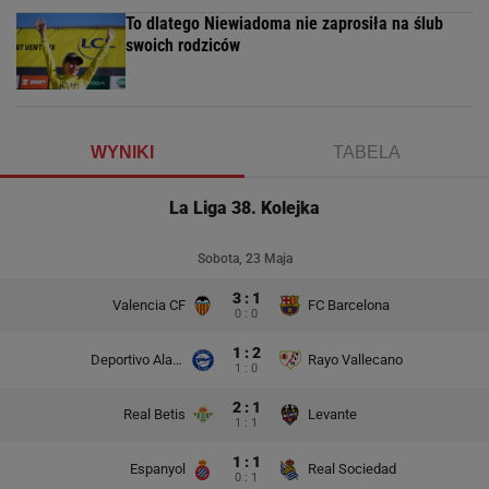
To dlatego Niewiadoma nie zaprosiła na ślub
swoich rodziców
WYNIKI
TABELA
La Liga 38. Kolejka
Sobota, 23 Maja
3 : 1
Valencia CF
FC Barcelona
0 : 0
1 : 2
Deportivo Alaves
Rayo Vallecano
1 : 0
2 : 1
Real Betis
Levante
1 : 1
1 : 1
Espanyol
Real Sociedad
0 : 1