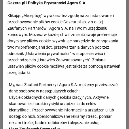
Gazeta.pl
i
Polityka Prywatności Agora S.A.
Klikając „Akceptuję” wyrażasz też zgodę na zainstalowanie i
przechowywanie plików cookie Gazeta.pl sp. z o.o., jej
Zaufanych Partnerów i Agora S.A. na Twoim urządzeniu
końcowym. Możesz w każdej chwili zmienić swoje preferencje
dotyczące plików cookie, wywołując narzędzie do zarządzania
twoimi preferencjami dot. przetwarzania danych poprzez
odnośnik „Ustawienia prywatności ” w stopce serwisu i
przechodząc do „Ustawień Zaawansowanych”. Zmiana
ustawień plików cookie możliwa jest także za pomocą ustawień
przeglądarki.
My, nasi Zaufani Partnerzy i Agora S.A. możemy przetwarzać
dane osobowe w następujących celach:
Użycie dokładnych danych geolokalizacyjnych. Aktywne
Zobacz wideo
Czy kobieca piłka dogoni męską?
skanowanie charakterystyki urządzenia do celów
Moura Pietrzak: Oby nie, stwórzmy swoją drogę bez
identyfikacji. Przechowywanie informacji na urządzeniu lub
dostęp do nich. Spersonalizowane reklamy i treści, pomiar
korupcji
reklam i treści, badnie odbiorców i ulepszanie usług.