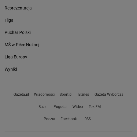
Reprezentacja
I liga
Puchar Polski
MŚ w Piłce Nożnej
Liga Europy
Wyniki
Gazeta.pl
Wiadomości
Sport.pl
Biznes
Gazeta Wyborcza
Buzz
Pogoda
Wideo
Tok.FM
Poczta
Facebook
RSS