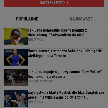
NASTĘPNE PYTANIE
POPULARNE
NAJNOWSZE
Tak Lang komentuje głośny konflikt z
Niewiadomą. "Zadzwoniłem do niej"
SUBSKRYPCJA
Nocna sensacja w meczu Sabalenki! Nie będzie
wielkiego hitu w Toronto
Jak teraz kupuje się nowy samochód w Polsce?
Rozmawiamy z ekspertem
MATERIAŁ PROMOCYJNY
Zwycięstwo z Martą Kostiuk dło Idze Świątek coś
więcej, niż tylko awans do ćwierćfinału
SUBSKRYPCJA