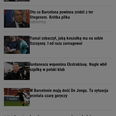
Oto co Barcelona powinna zrobić z ter
Stegenem. Krótka piłka
SUBSKRYPCJA
Yamal zobaczył, jaką koszulkę ma na sobie
Szczęsny. I od razu zareagował
Iordanescu wspomina Ekstraklasę. Nagle wbił
szpilkę w polski klub
W Barcelonie mają dość De Jonga. Ta sytuacja
przelała czarę goryczy