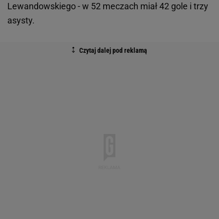
Lewandowskiego - w 52 meczach miał 42 gole i trzy
s
t
asysty.
e
m
.
"
D
z
i
ę
k
u
j
ę
,
P
o
l
s
k
o
"