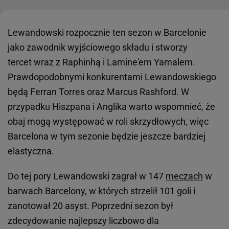
n
d
a
z
Lewandowski rozpocznie ten sezon w Barcelonie
a
jako zawodnik wyjściowego składu i stworzy
c
h
tercet wraz z Raphinhą i Lamine'em Yamalem.
w
Prawdopodobnymi konkurentami Lewandowskiego
y
będą Ferran Torres oraz Marcus Rashford. W
c
o
przypadku Hiszpana i Anglika warto wspomnieć, że
n
obaj mogą występować w roli skrzydłowych, więc
a
p
Barcelona w tym sezonie będzie jeszcze bardziej
o
elastyczna.
l
s
k
Do tej pory Lewandowski zagrał w 147
meczach
w
i
barwach Barcelony, w których strzelił 101 goli i
m
m
zanotował 20 asyst. Poprzedni sezon był
i
zdecydowanie najlepszy liczbowo dla
a