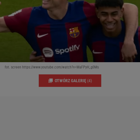
fot. screen https://www.youtube.com/watch?v=MaFPyH_g0Ms
OTWÓRZ GALERIĘ
(4)