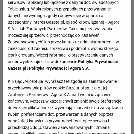
serwisów i aplikacji lub łączone z danymi dot. świadczonych
Tobie usług. W określonych przypadkach przetwarzanie
danych nie wymaga zgody i odbywa się w oparciu o
uzasadniony interes Gazeta.pl, jej spółki powiązanej – Agora
S.A. – lub Zaufanych Partnerów. Takiemu przetwarzaniu
możesz się sprzeciwić, przechodząc do „Ustawień
Zaawansowanych” lub przez kontakt z administratorem – w
zależności od zakresu sprzeciwu i podmiotu, wobec którego
jest kierowany. Więcej informacji o przetwarzaniu danych
osobowych znajdziesz w dokumencie
Polityka Prywatności
Gazeta.pl
i
Polityka Prywatności Agora S.A.
Klikając „Akceptuję” wyrażasz też zgodę na zainstalowanie i
przechowywanie plików cookie Gazeta.pl sp. z o.o., jej
Zaufanych Partnerów i Agora S.A. na Twoim urządzeniu
końcowym. Możesz w każdej chwili zmienić swoje preferencje
dotyczące plików cookie, wywołując narzędzie do zarządzania
twoimi preferencjami dot. przetwarzania danych poprzez
odnośnik „Ustawienia prywatności ” w stopce serwisu i
przechodząc do „Ustawień Zaawansowanych”. Zmiana
ustawień plików cookie możliwa jest także za pomocą ustawień