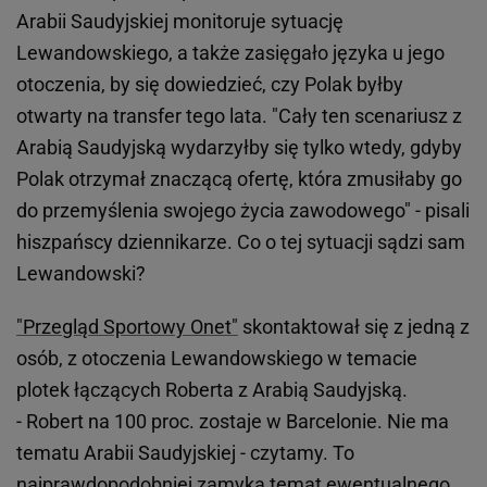
Arabii Saudyjskiej monitoruje sytuację
Lewandowskiego, a także zasięgało języka u jego
otoczenia, by się dowiedzieć, czy Polak byłby
otwarty na transfer tego lata. "Cały ten scenariusz z
Arabią Saudyjską wydarzyłby się tylko wtedy, gdyby
Polak otrzymał znaczącą ofertę, która zmusiłaby go
do przemyślenia swojego życia zawodowego" - pisali
hiszpańscy dziennikarze. Co o tej sytuacji sądzi sam
Lewandowski?
"Przegląd Sportowy Onet"
skontaktował się z jedną z
osób, z otoczenia Lewandowskiego w temacie
plotek łączących Roberta z Arabią Saudyjską.
- Robert na 100 proc. zostaje w Barcelonie. Nie ma
tematu Arabii Saudyjskiej - czytamy. To
najprawdopodobniej zamyka temat ewentualnego