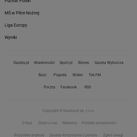
Puchar Polski
MŚ w Piłce Nożnej
Liga Europy
Wyniki
Gazeta.pl
Wiadomości
Sport.pl
Biznes
Gazeta Wyborcza
Buzz
Pogoda
Wideo
Tok.FM
Poczta
Facebook
RSS
Copyright © Gazeta.pl sp. z o.o.
O Nas
Staże u nas
Reklama
Polityka prywatności
Wszystkie artykuły
Zasady korzystania z portalu
Zgłoś uwagi