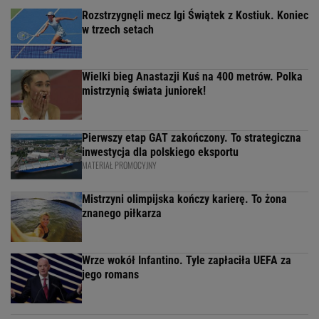
Rozstrzygnęli mecz Igi Świątek z Kostiuk. Koniec
w trzech setach
Wielki bieg Anastazji Kuś na 400 metrów. Polka
mistrzynią świata juniorek!
Pierwszy etap GAT zakończony. To strategiczna
inwestycja dla polskiego eksportu
MATERIAŁ PROMOCYJNY
Mistrzyni olimpijska kończy karierę. To żona
znanego piłkarza
Wrze wokół Infantino. Tyle zapłaciła UEFA za
jego romans