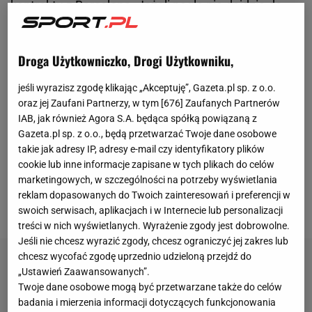
kontraktu z Barceloną. Jeżeli nagle nie dojdzie do
chęci przedłużenia współpracy po obu stronach, to
sezon 25/26 będzie ostatnim, w którym
Droga Użytkowniczko, Drogi Użytkowniku,
Lewandowski będzie grał dla Barcelony. - Nie wiem,
czy to będzie mój ostatni sezon w Barcelonie. Nie
jeśli wyrazisz zgodę klikając „Akceptuję”, Gazeta.pl sp. z o.o.
oraz jej Zaufani Partnerzy, w tym [
676
] Zaufanych Partnerów
myślę o tym i zachowuję pełen spokój. To teraz nie
IAB, jak również Agora S.A. będąca spółką powiązaną z
jest ważne. Ważne jest to, co będę mógł zrobić w
Gazeta.pl sp. z o.o., będą przetwarzać Twoje dane osobowe
tym sezonie - mówił Robert w jednym z wywiadów
takie jak adresy IP, adresy e-mail czy identyfikatory plików
cookie lub inne informacje zapisane w tych plikach do celów
po rozpoczęciu przygotowań do nowego sezonu z
marketingowych, w szczególności na potrzeby wyświetlania
Barceloną. Cały czas w kierunku
Lewandowskiego
reklam dopasowanych do Twoich zainteresowań i preferencji w
spoglądają kluby z Arabii Saudyjskiej.
swoich serwisach, aplikacjach i w Internecie lub personalizacji
treści w nich wyświetlanych. Wyrażenie zgody jest dobrowolne.
Jeśli nie chcesz wyrazić zgody, chcesz ograniczyć jej zakres lub
chcesz wycofać zgodę uprzednio udzieloną przejdź do
„Ustawień Zaawansowanych”.
Twoje dane osobowe mogą być przetwarzane także do celów
badania i mierzenia informacji dotyczących funkcjonowania