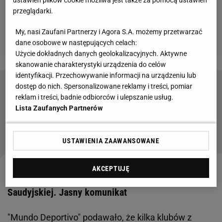
przeglądarki.
My, nasi Zaufani Partnerzy i Agora S.A. możemy przetwarzać
dane osobowe w następujących celach:
Użycie dokładnych danych geolokalizacyjnych. Aktywne
skanowanie charakterystyki urządzenia do celów
identyfikacji. Przechowywanie informacji na urządzeniu lub
dostęp do nich. Spersonalizowane reklamy i treści, pomiar
Barcelona obeszła się smakiem. Koniec
reklam i treści, badnie odbiorców i ulepszanie usług.
wielkiej sagi transferowej
Lista Zaufanych Partnerów
Czytaj także:
USTAWIENIA ZAAWANSOWANE
AKCEPTUJĘ
Obóz Lewandowskiego reaguje na plotki o Arabii
Saudyjskiej. Jasny komunikat
"Mundo Deportivo" podawało, że kilka klubów z