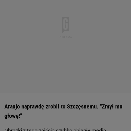
Araujo naprawdę zrobił to Szczęsnemu. "Zmył mu
głowę!"
Obrazki z tego zajścia szybko obiegły media