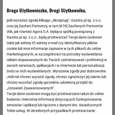
miał jednak zbyt wiele do roboty, bo rywale od
Droga Użytkowniczko, Drogi Użytkowniku,
momentu, gdy pojawił się między słupkami, nie
oddali ani jednego celnego strzału. "
Mundo
jeśli wyrazisz zgodę klikając „Akceptuję”, Gazeta.pl sp. z o.o.
oraz jej Zaufani Partnerzy, w tym [
676
] Zaufanych Partnerów
Deportivo" nazwało go nawet mianem
IAB, jak również Agora S.A. będąca spółką powiązaną z
"obserwatora".
Z udziałem Polaka doszło za to do
Gazeta.pl sp. z o.o., będą przetwarzać Twoje dane osobowe
jednej zabawnej sytuacji.
takie jak adresy IP, adresy e-mail czy identyfikatory plików
cookie lub inne informacje zapisane w tych plikach do celów
marketingowych, w szczególności na potrzeby wyświetlania
reklam dopasowanych do Twoich zainteresowań i preferencji w
swoich serwisach, aplikacjach i w Internecie lub personalizacji
treści w nich wyświetlanych. Wyrażenie zgody jest dobrowolne.
Jeśli nie chcesz wyrazić zgody, chcesz ograniczyć jej zakres lub
chcesz wycofać zgodę uprzednio udzieloną przejdź do
„Ustawień Zaawansowanych”.
Twoje dane osobowe mogą być przetwarzane także do celów
badania i mierzenia informacji dotyczących funkcjonowania
serwisów i aplikacji lub łączone z danymi dot. świadczonych
Tobie usług. W określonych przypadkach przetwarzanie