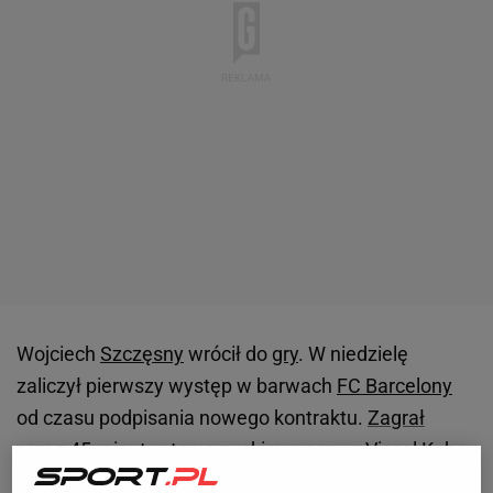
Wojciech
Szczęsny
wrócił do
gry
. W niedzielę
zaliczył pierwszy występ w barwach
FC Barcelony
od czasu podpisania nowego kontraktu.
Zagrał
przez 45 minut w towarzyskim meczu z Vissel Kobe
(3:1) w ramach przedsezonowego tournée.
Sam nie