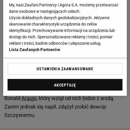
My, nasi Zaufani Partnerzy i Agora S.A. możemy przetwarzać
Zobacz wideo
Sensacyjny powrót do reprezentacji
dane osobowe w następujących celach:
Polski?! Jan Urban: Nie wahałbym się
Użycie dokładnych danych geolokalizacyjnych. Aktywne
skanowanie charakterystyki urządzenia do celów
identyfikacji. Przechowywanie informacji na urządzeniu lub
Szczęsny wrócił na boisko i od razu taki "cios". I to
dostęp do nich. Spersonalizowane reklamy i treści, pomiar
od kolegi z drużyny
reklam i treści, badnie odbiorców i ulepszanie usług.
Lista Zaufanych Partnerów
Chodzi o scenę z 80. minuty. Wówczas w polu
karnym leżał Andreas Christensen, który ucierpiał
USTAWIENIA ZAAWANSOWANE
przy zderzeniu z jednym z przeciwników. Od razu
pojawili się przy nim klubowi lekarze. Sytuację
AKCEPTUJĘ
wykorzystał drugi ze stoperów FC Barcelony -
Ronald
Araujo
, który wziął od nich bidon z wodą.
Zanim jednak się napił, zdążył zrobić dowcip
Szczęsnemu.