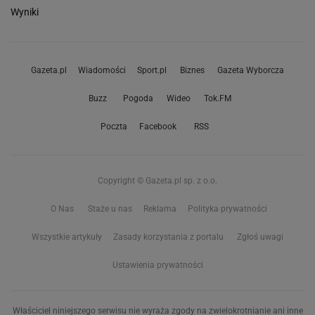
Wyniki
Gazeta.pl
Wiadomości
Sport.pl
Biznes
Gazeta Wyborcza
Buzz
Pogoda
Wideo
Tok.FM
Poczta
Facebook
RSS
Copyright © Gazeta.pl sp. z o.o.
O Nas
Staże u nas
Reklama
Polityka prywatności
Wszystkie artykuły
Zasady korzystania z portalu
Zgłoś uwagi
Ustawienia prywatności
Właściciel niniejszego serwisu nie wyraża zgody na zwielokrotnianie ani inne