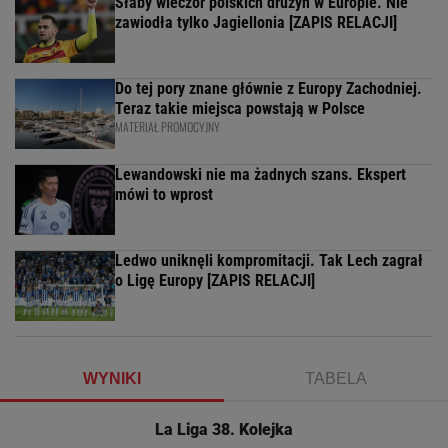
Słaby wieczór polskich drużyn w Europie. Nie
zawiodła tylko Jagiellonia [ZAPIS RELACJI]
Do tej pory znane głównie z Europy Zachodniej.
Teraz takie miejsca powstają w Polsce
MATERIAŁ PROMOCYJNY
Lewandowski nie ma żadnych szans. Ekspert
mówi to wprost
Ledwo uniknęli kompromitacji. Tak Lech zagrał
o Ligę Europy [ZAPIS RELACJI]
WYNIKI
TABELA
La Liga 38. Kolejka