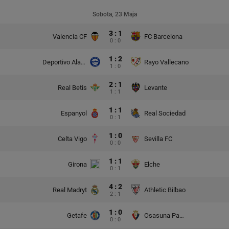
Sobota, 23 Maja
3 : 1
Valencia CF
FC Barcelona
0 : 0
1 : 2
Deportivo Alaves
Rayo Vallecano
1 : 0
2 : 1
Real Betis
Levante
1 : 1
1 : 1
Espanyol
Real Sociedad
0 : 1
1 : 0
Celta Vigo
Sevilla FC
0 : 0
1 : 1
Girona
Elche
0 : 1
4 : 2
Real Madryt
Athletic Bilbao
2 : 1
1 : 0
Getafe
Osasuna Pampeluna
0 : 0