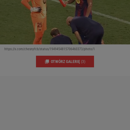
https://x.com/chesnyfcb/status/1949454815706460373/photo/1
OTWÓRZ GALERIĘ
(3)