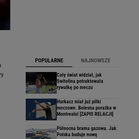
POPULARNE
NAJNOWSZE
h
wy
Cały świat widział, jak
Switolina potraktowała
rywalkę po meczu
Hurkacz miał już piłki
meczowe. Bolesna porażka w
Montrealu! [ZAPIS RELACJI]
Północna brama gazowa. Jak
Polska buduje nową