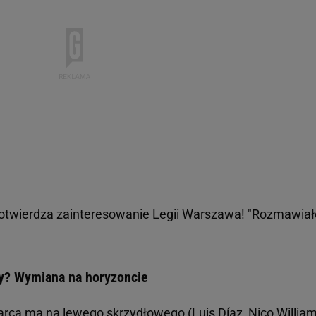
potwierdza zainteresowanie Legii Warszawa! "Rozmawia
wy? Wymiana na horyzoncie
arca ma na lewego skrzydłowego (Luis Díaz,
Nico Willia