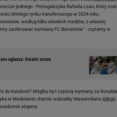
eszcze jednego - Portugalczyka Rafaela Leao, który zost
oniec letniego rynku transferowego w 2024 roku.
ponownie, według kilku włoskich mediów, z własnej
kłonny zaoferować wymianę FC Barcelonie" - czytamy w
ezes ogłasza: Ostatni sezon
fić do Katalonii? Mógłby być częścią wymiany za Ronald
zyka w Mediolanie chętnie widziałby Massimiliano
Allegri
.
owadzenie stopera.