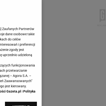
6
] Zaufanych Partnerów
woje dane osobowe takie
likach do celów
teresowań i preferencji
ażenie zgody jest
dę uprzednio udzieloną
yczących funkcjonowania
kach przetwarzanie
ązanej – Agora S.A. –
awień Zaawansowanych”
go jest kierowany.
ości Gazeta.pl
i
Polityka