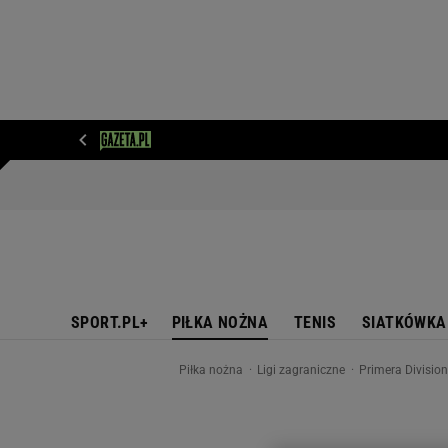
WIADOMOŚCI
NEXT
SPORT
PLOTEK
D
SPORT.PL+
PIŁKA NOŻNA
TENIS
SIATKÓWKA
Piłka nożna
Ligi zagraniczne
Primera Divisio