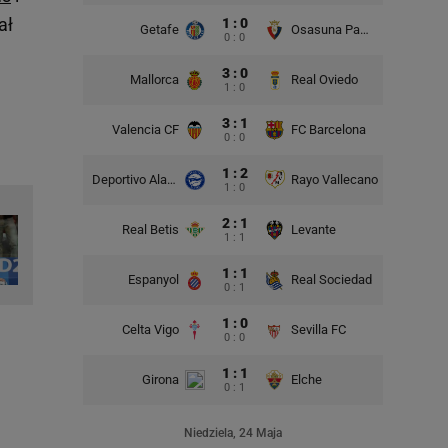
ał
1 : 0
Getafe
Osasuna Pampeluna
0 : 0
3 : 0
Mallorca
Real Oviedo
1 : 0
3 : 1
Valencia CF
FC Barcelona
0 : 0
1 : 2
Deportivo Alaves
Rayo Vallecano
1 : 0
2 : 1
Real Betis
Levante
1 : 1
1 : 1
Espanyol
Real Sociedad
0 : 1
1 : 0
Celta Vigo
Sevilla FC
0 : 0
a
1 : 1
Girona
Elche
0 : 1
Niedziela, 24 Maja