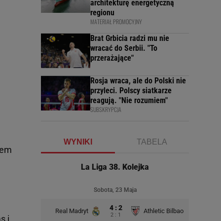
architekturę energetyczną
regionu
MATERIAŁ PROMOCYJNY
Brat Grbicia radzi mu nie
wracać do Serbii. "To
przerażające"
Rosja wraca, ale do Polski nie
przyleci. Polscy siatkarze
reagują. "Nie rozumiem"
SUBSKRYPCJA
WYNIKI
TABELA
łem
La Liga 38. Kolejka
Sobota, 23 Maja
4 : 2
Real Madryt
Athletic Bilbao
2 : 1
ms
i