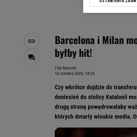
USTAWIENIA ZAA
Klikając „Akceptuję” wyra
Zaufanych Partnerów i A
dotyczące plików cookie,
odnośnik „Ustawienia pr
plików cookie możliwa je
Barcelona i Milan mo
My, nasi Zaufani Partne
byłby hit!
Użycie dokładnych danych
Przechowywanie informacji
badnie odbiorców i uleps
Filip Macuda
16 czerwca 2025, 14:24
Czy wkrótce dojdzie do transferu
doniesień do stolicy Katalonii mo
drugą stronę powędrowałaby ważn
których dotarły włoskie media. O