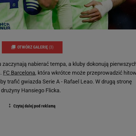
OTWÓRZ GALERIĘ
(3)
zaczynają nabierać tempa, a kluby dokonują pierwszyc
p.
FC Barcelona
, która wkrótce może przeprowadzić hito
łaby trafić gwiazda Serie A - Rafael Leao. W drugą stronę
drużyny Hansiego Flicka.