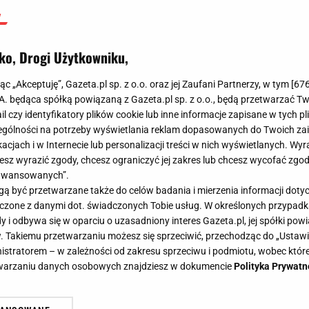
ko, Drogi Użytkowniku,
jąc „Akceptuję”, Gazeta.pl sp. z o.o. oraz jej Zaufani Partnerzy, w tym [
67
.A. będąca spółką powiązaną z Gazeta.pl sp. z o.o., będą przetwarzać T
ail czy identyfikatory plików cookie lub inne informacje zapisane w tych p
gólności na potrzeby wyświetlania reklam dopasowanych do Twoich zain
acjach i w Internecie lub personalizacji treści w nich wyświetlanych. Wyr
cesz wyrazić zgody, chcesz ograniczyć jej zakres lub chcesz wycofać zgo
aawansowanych”.
 być przetwarzane także do celów badania i mierzenia informacji dot
 łączone z danymi dot. świadczonych Tobie usług. W określonych przypad
i odbywa się w oparciu o uzasadniony interes Gazeta.pl, jej spółki powi
. Takiemu przetwarzaniu możesz się sprzeciwić, przechodząc do „Ust
nistratorem – w zależności od zakresu sprzeciwu i podmiotu, wobec które
etwarzaniu danych osobowych znajdziesz w dokumencie
Polityka Prywatn