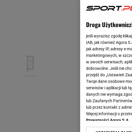
Droga Użytkownicz
jeśli wyrazisz zgodę klika
IAB, jak również Agora S
jak adresy IP, adresy e-m
marketingowych, w szcze
w swoich serwisach, aplik
dobrowolne. Jeśli nie ch
przejdź do „Ustawień Z
Twoje dane osobowe mogą
serwisów i aplikacji lub
danych nie wymaga zgody 
lub Zaufanych Partnerów
lub przez kontakt z admi
Więcej informacji o prz
Prywatności Agora S.A.