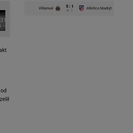
5 : 1
Villarreal
Atletico Madryt
4 : 1
akt
 od
elił