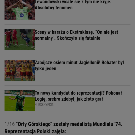
Lewandowski wcale się z tym nie kryje.
Absolutny fenomen
Sceny w barażu o Ekstraklasę. "On nie jest
normalny". Skończyło się fatalnie
Zabójcze osiem minut Jagiellonii! Bohater był
tylko jeden
To nowy kandydat do reprezentacji? Pokonał
Legię, srebro zdobył, jak złoto grał
SUBSKRYPCJA
1/16
"Orły Górskiego" zostały medalistą Mundialu '74.
Reprezentacja Polski zajęła: