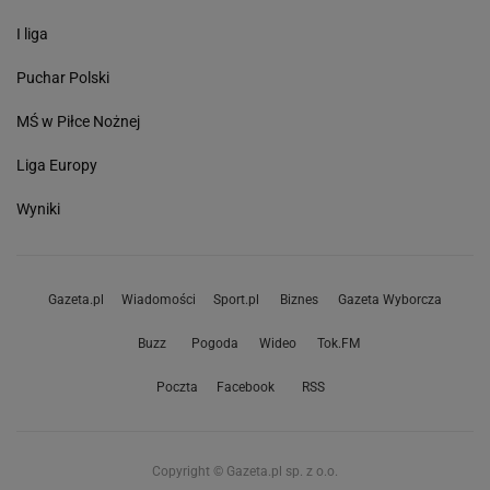
I liga
Puchar Polski
MŚ w Piłce Nożnej
Liga Europy
Wyniki
Gazeta.pl
Wiadomości
Sport.pl
Biznes
Gazeta Wyborcza
Buzz
Pogoda
Wideo
Tok.FM
Poczta
Facebook
RSS
Copyright © Gazeta.pl sp. z o.o.