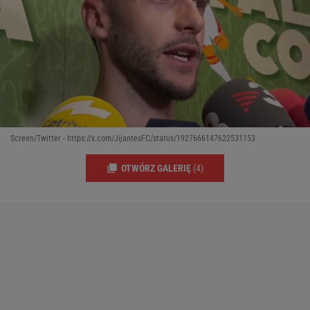
Screen/Twitter - https://x.com/JijantesFC/status/1927666147622531153
OTWÓRZ GALERIĘ
(4)