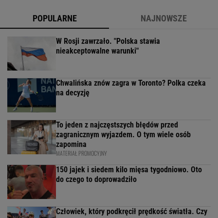
POPULARNE
NAJNOWSZE
W Rosji zawrzało. "Polska stawia
nieakceptowalne warunki"
Chwalińska znów zagra w Toronto? Polka czeka
na decyzję
To jeden z najczęstszych błędów przed
zagranicznym wyjazdem. O tym wiele osób
zapomina
MATERIAŁ PROMOCYJNY
150 jajek i siedem kilo mięsa tygodniowo. Oto
do czego to doprowadziło
Człowiek, który podkręcił prędkość światła. Czy