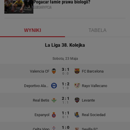
Pogacar łamie prawa biologii?
SUBSKRYPCJA
WYNIKI
TABELA
La Liga 38. Kolejka
Sobota, 23 Maja
3 : 1
Valencia CF
FC Barcelona
0 : 0
1 : 2
Deportivo Alaves
Rayo Vallecano
1 : 0
2 : 1
Real Betis
Levante
1 : 1
1 : 1
Espanyol
Real Sociedad
0 : 1
1 : 0
Celta Vigo
Sevilla FC