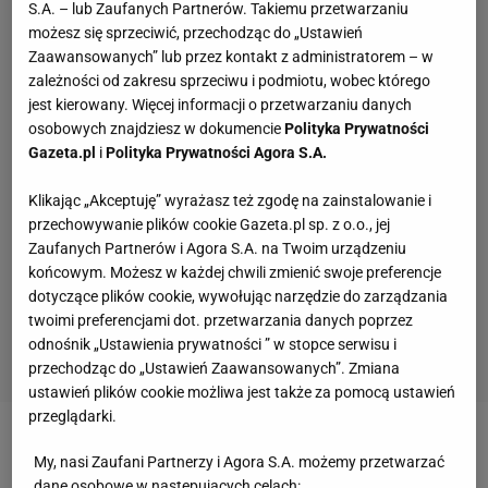
S.A. – lub Zaufanych Partnerów. Takiemu przetwarzaniu
możesz się sprzeciwić, przechodząc do „Ustawień
Zaawansowanych” lub przez kontakt z administratorem – w
zależności od zakresu sprzeciwu i podmiotu, wobec którego
jest kierowany. Więcej informacji o przetwarzaniu danych
osobowych znajdziesz w dokumencie
Polityka Prywatności
Gazeta.pl
i
Polityka Prywatności Agora S.A.
Klikając „Akceptuję” wyrażasz też zgodę na zainstalowanie i
przechowywanie plików cookie Gazeta.pl sp. z o.o., jej
Zaufanych Partnerów i Agora S.A. na Twoim urządzeniu
końcowym. Możesz w każdej chwili zmienić swoje preferencje
dotyczące plików cookie, wywołując narzędzie do zarządzania
twoimi preferencjami dot. przetwarzania danych poprzez
odnośnik „Ustawienia prywatności ” w stopce serwisu i
przechodząc do „Ustawień Zaawansowanych”. Zmiana
ustawień plików cookie możliwa jest także za pomocą ustawień
przeglądarki.
Zobacz wideo
Marcin Gortat o kolejnej edycji Wielki
My, nasi Zaufani Partnerzy i Agora S.A. możemy przetwarzać
Mecz Gortat Team vs NATO Team. "Pojawi się wiele
dane osobowe w następujących celach: