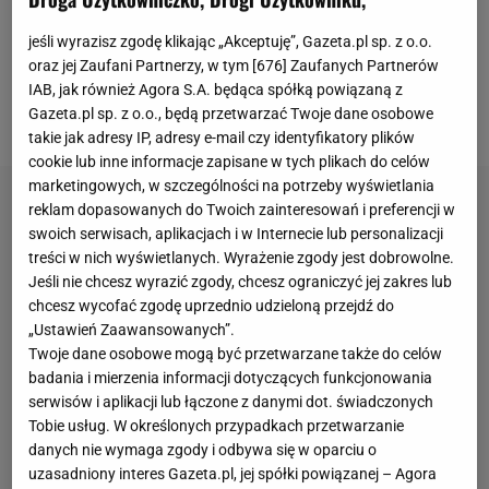
jedna z popularniejszych bierze pod uwagę
jeśli wyrazisz zgodę klikając „Akceptuję”, Gazeta.pl sp. z o.o.
scenariusz, w którym umowę z Barceloną przedłuży
oraz jej Zaufani Partnerzy, w tym [
676
] Zaufanych Partnerów
Wojciech Szczęsny
(na razie wciąż tego nie zrobił), a
IAB, jak również Agora S.A. będąca spółką powiązaną z
Gazeta.pl sp. z o.o., będą przetwarzać Twoje dane osobowe
z klubu odejdzie Inaki Pena i właśnie Niemiec.
takie jak adresy IP, adresy e-mail czy identyfikatory plików
cookie lub inne informacje zapisane w tych plikach do celów
marketingowych, w szczególności na potrzeby wyświetlania
reklam dopasowanych do Twoich zainteresowań i preferencji w
swoich serwisach, aplikacjach i w Internecie lub personalizacji
treści w nich wyświetlanych. Wyrażenie zgody jest dobrowolne.
Jeśli nie chcesz wyrazić zgody, chcesz ograniczyć jej zakres lub
chcesz wycofać zgodę uprzednio udzieloną przejdź do
„Ustawień Zaawansowanych”.
Twoje dane osobowe mogą być przetwarzane także do celów
badania i mierzenia informacji dotyczących funkcjonowania
serwisów i aplikacji lub łączone z danymi dot. świadczonych
Tobie usług. W określonych przypadkach przetwarzanie
danych nie wymaga zgody i odbywa się w oparciu o
uzasadniony interes Gazeta.pl, jej spółki powiązanej – Agora