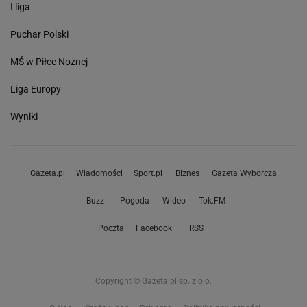
I liga
Puchar Polski
MŚ w Piłce Nożnej
Liga Europy
Wyniki
Gazeta.pl
Wiadomości
Sport.pl
Biznes
Gazeta Wyborcza
Buzz
Pogoda
Wideo
Tok.FM
Poczta
Facebook
RSS
Copyright © Gazeta.pl sp. z o.o.