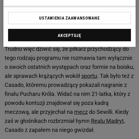
wstrzymać
USTAWIENIA ZAAWANSOWANE
Casado szczerze o "sympatii" do Realu, Yamalu i...
swoim pierwszym razie
AKCEPTUJĘ
Trudno więc dziwić się, że piłkarz przychodzący do
tego rodzaju programu nie rozmawia tam wyłącznie
o swoich ostatnich występach oraz formie na boisku,
ale sprawach krążących wokół
sportu
. Tak było też z
Casado, któremu prowadzący pokazali nagranie z
finału Pucharu Króla. Widać na nim 21-latka, który z
powodu kontuzji znajdował się poza kadrą
meczową, ale przyjechał na
mecz
do Sewilli. Kiedy
zaś w głośnikach rozbrzmiał hymn
Realu Madryt
,
Casado z zapałem na niego gwizdał.