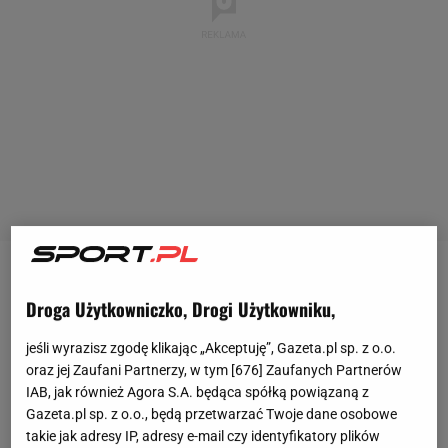
Programy w stylu „La Sotana" to bez wątpienia coś,
Droga Użytkowniczko, Drogi Użytkowniku,
co nie posiada swojego odpowiednika w Polsce. Są
nadawane w bardzo swobodnym stylu, a
jeśli wyrazisz zgodę klikając „Akceptuję”, Gazeta.pl sp. z o.o.
oraz jej Zaufani Partnerzy, w tym [
676
] Zaufanych Partnerów
prowadzący, nawet jeżeli wiekiem znacznie
IAB, jak również Agora S.A. będąca spółką powiązaną z
przewyższają rozmówcę (jak to miało miejsce w
Gazeta.pl sp. z o.o., będą przetwarzać Twoje dane osobowe
przypadku 21-letniego Casado), szybko nawiązują z
takie jak adresy IP, adresy e-mail czy identyfikatory plików