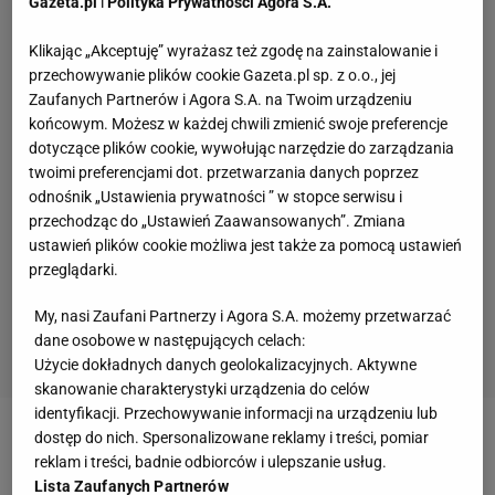
Gazeta.pl
i
Polityka Prywatności Agora S.A.
Klikając „Akceptuję” wyrażasz też zgodę na zainstalowanie i
przechowywanie plików cookie Gazeta.pl sp. z o.o., jej
Zaufanych Partnerów i Agora S.A. na Twoim urządzeniu
końcowym. Możesz w każdej chwili zmienić swoje preferencje
dotyczące plików cookie, wywołując narzędzie do zarządzania
twoimi preferencjami dot. przetwarzania danych poprzez
odnośnik „Ustawienia prywatności ” w stopce serwisu i
przechodząc do „Ustawień Zaawansowanych”. Zmiana
ustawień plików cookie możliwa jest także za pomocą ustawień
przeglądarki.
My, nasi Zaufani Partnerzy i Agora S.A. możemy przetwarzać
dane osobowe w następujących celach:
Użycie dokładnych danych geolokalizacyjnych. Aktywne
skanowanie charakterystyki urządzenia do celów
identyfikacji. Przechowywanie informacji na urządzeniu lub
dostęp do nich. Spersonalizowane reklamy i treści, pomiar
Zobacz wideo
Czy Szczęsny powinien publicznie
reklam i treści, badnie odbiorców i ulepszanie usług.
palić? Żelazny: Trochę przegina, mógłby się
Lista Zaufanych Partnerów