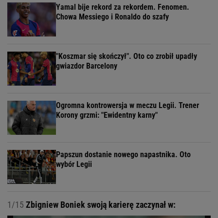
Yamal bije rekord za rekordem. Fenomen.
Chowa Messiego i Ronaldo do szafy
"Koszmar się skończył". Oto co zrobił upadły
gwiazdor Barcelony
Ogromna kontrowersja w meczu Legii. Trener
Korony grzmi: "Ewidentny karny"
Papszun dostanie nowego napastnika. Oto
wybór Legii
1/15
Zbigniew Boniek swoją karierę zaczynał w: