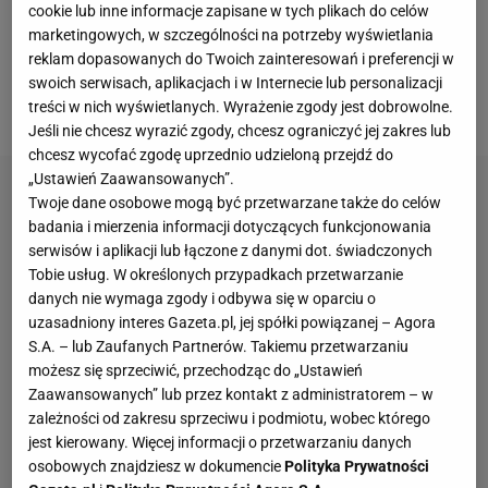
nim koleżeńską relację. Symbolem klimatu rozmowy
cookie lub inne informacje zapisane w tych plikach do celów
marketingowych, w szczególności na potrzeby wyświetlania
może być piwo, jednak dodajmy, że akurat gracz
reklam dopasowanych do Twoich zainteresowań i preferencji w
Barcelony podczas rozmowy nie korzystał z tego
swoich serwisach, aplikacjach i w Internecie lub personalizacji
trunku.
treści w nich wyświetlanych. Wyrażenie zgody jest dobrowolne.
Jeśli nie chcesz wyrazić zgody, chcesz ograniczyć jej zakres lub
chcesz wycofać zgodę uprzednio udzieloną przejdź do
„Ustawień Zaawansowanych”.
Twoje dane osobowe mogą być przetwarzane także do celów
badania i mierzenia informacji dotyczących funkcjonowania
serwisów i aplikacji lub łączone z danymi dot. świadczonych
Tobie usług. W określonych przypadkach przetwarzanie
danych nie wymaga zgody i odbywa się w oparciu o
uzasadniony interes Gazeta.pl, jej spółki powiązanej – Agora
S.A. – lub Zaufanych Partnerów. Takiemu przetwarzaniu
możesz się sprzeciwić, przechodząc do „Ustawień
Zaawansowanych” lub przez kontakt z administratorem – w
zależności od zakresu sprzeciwu i podmiotu, wobec którego
jest kierowany. Więcej informacji o przetwarzaniu danych
osobowych znajdziesz w dokumencie
Polityka Prywatności