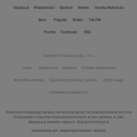
Gazeta.pl
Wiadomości
Sport.pl
Biznes
Gazeta Wyborcza
Buzz
Pogoda
Wideo
Tok.FM
Poczta
Facebook
RSS
Copyright © Gazeta.pl sp. z o.o.
O Nas
Staże u nas
Reklama
Polityka prywatności
Wszystkie artykuły
Zasady korzystania z portalu
Zgłoś uwagi
Ustawienia prywatności
Właściciel niniejszego serwisu nie wyraża zgody na zwielokrotnianie ani inne
korzystanie z utworów rozpowszechnionych w tym serwisie, w celu
eksploracji tekstów i danych. Więcej informacji w
zastrzeżeniu dot. eksploracji tekstów i danych