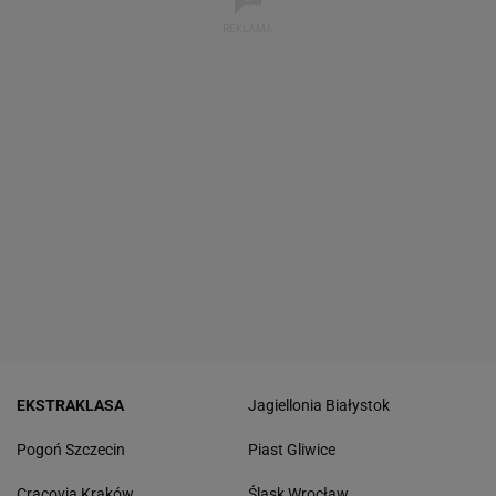
EKSTRAKLASA
Jagiellonia Białystok
Pogoń Szczecin
Piast Gliwice
Cracovia Kraków
Śląsk Wrocław