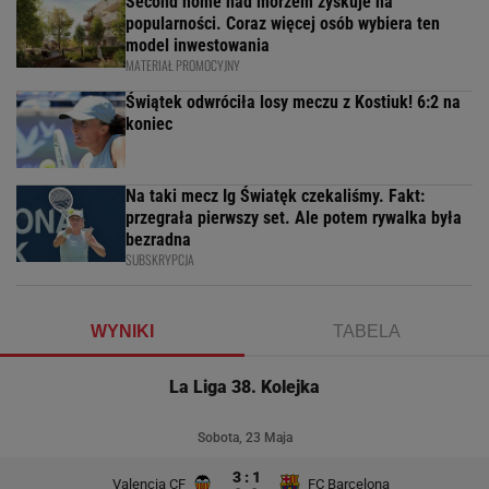
Second home nad morzem zyskuje na
popularności. Coraz więcej osób wybiera ten
model inwestowania
MATERIAŁ PROMOCYJNY
Świątek odwróciła losy meczu z Kostiuk! 6:2 na
koniec
Na taki mecz Ig Światęk czekaliśmy. Fakt:
przegrała pierwszy set. Ale potem rywalka była
bezradna
SUBSKRYPCJA
WYNIKI
TABELA
La Liga 38. Kolejka
Sobota, 23 Maja
3 : 1
Valencia CF
FC Barcelona