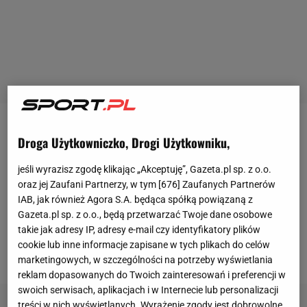
Równo o godz. 19:00 w niedzielę rozpoczęły się
Droga Użytkowniczko, Drogi Użytkowniku,
wszystkie spotkania 37. kolejki La Liga. Kwestia
jeśli wyrazisz zgodę klikając „Akceptuję”, Gazeta.pl sp. z o.o.
mistrzostwa Hiszpanii została rozstrzygnięta w
oraz jej Zaufani Partnerzy, w tym [
676
] Zaufanych Partnerów
środku tygodnia, gdy FC Barcelona
IAB, jak również Agora S.A. będąca spółką powiązaną z
przypieczętowała tytuł. Dalej jednak pozostała
Gazeta.pl sp. z o.o., będą przetwarzać Twoje dane osobowe
takie jak adresy IP, adresy e-mail czy identyfikatory plików
kwestia tego, kto zostanie królem strzelców i sięgnie
cookie lub inne informacje zapisane w tych plikach do celów
po trofeo Pichichi.
marketingowych, w szczególności na potrzeby wyświetlania
reklam dopasowanych do Twoich zainteresowań i preferencji w
swoich serwisach, aplikacjach i w Internecie lub personalizacji
treści w nich wyświetlanych. Wyrażenie zgody jest dobrowolne.