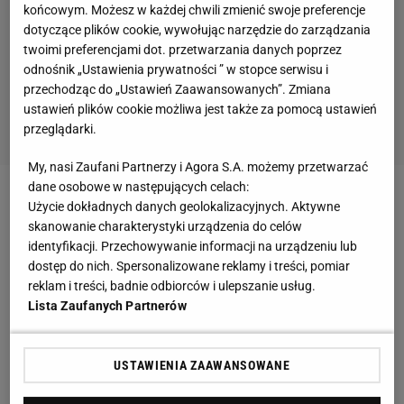
końcowym. Możesz w każdej chwili zmienić swoje preferencje
dotyczące plików cookie, wywołując narzędzie do zarządzania
twoimi preferencjami dot. przetwarzania danych poprzez
odnośnik „Ustawienia prywatności ” w stopce serwisu i
przechodząc do „Ustawień Zaawansowanych”. Zmiana
ustawień plików cookie możliwa jest także za pomocą ustawień
przeglądarki.
My, nasi Zaufani Partnerzy i Agora S.A. możemy przetwarzać
dane osobowe w następujących celach:
Zobacz wideo
Jakub Kosecki był na trybunie kibiców
Użycie dokładnych danych geolokalizacyjnych. Aktywne
skanowanie charakterystyki urządzenia do celów
Polonii?! "W Warszawie tylko Legia!"
identyfikacji. Przechowywanie informacji na urządzeniu lub
dostęp do nich. Spersonalizowane reklamy i treści, pomiar
Kylian Mbappe o krok od zostania królem strzelców
reklam i treści, badnie odbiorców i ulepszanie usług.
Lista Zaufanych Partnerów
La Liga w sezonie 2024/2025
FC Barcelona grała przed własną publicznością z
USTAWIENIA ZAAWANSOWANE
Villarrealem i przegrała 2:3. Chociaż Robert