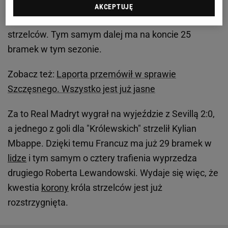
Lewandowski przebywał na murawie przez 74
AKCEPTUJĘ
minuty, to nie był w stanie wpisać się na listę
strzelców. Tym samym dalej ma na koncie 25
bramek w tym sezonie.
Zobacz też:
Laporta przemówił w sprawie
Szczęsnego. Wszystko jest już jasne
Za to Real Madryt wygrał na wyjeździe z Sevillą 2:0,
a jednego z goli dla "Królewskich" strzelił Kylian
Mbappe. Dzięki temu Francuz ma już 29 bramek w
lidze
i tym samym o cztery trafienia wyprzedza
drugiego Roberta Lewandowski. Wydaje się więc, że
kwestia
korony
króla strzelców jest już
rozstrzygnięta.