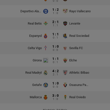
0 : 0
1 : 2
Deportivo Alaves
Rayo Vallecano
1 : 0
2 : 1
Real Betis
Levante
1 : 1
1 : 1
Espanyol
Real Sociedad
0 : 1
1 : 0
Celta Vigo
Sevilla FC
0 : 0
1 : 1
Girona
Elche
0 : 1
4 : 2
Real Madryt
Athletic Bilbao
2 : 1
1 : 0
Getafe
Osasuna Pampeluna
0 : 0
3 : 0
Mallorca
Real Oviedo
1 : 0