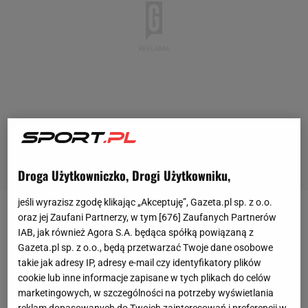
Droga Użytkowniczko, Drogi Użytkowniku,
jeśli wyrazisz zgodę klikając „Akceptuję”, Gazeta.pl sp. z o.o.
oraz jej Zaufani Partnerzy, w tym [
676
] Zaufanych Partnerów
Chociaż w pierwszej połowie czwartkowego
IAB, jak również Agora S.A. będąca spółką powiązaną z
spotkania Espanyol postawił Barcelonie zacięty opór,
Gazeta.pl sp. z o.o., będą przetwarzać Twoje dane osobowe
to w drugiej za sprawą Lamine'a Yamala goście
takie jak adresy IP, adresy e-mail czy identyfikatory plików
cookie lub inne informacje zapisane w tych plikach do celów
doprowadzili do zwycięstwa i przypieczętowali
marketingowych, w szczególności na potrzeby wyświetlania
mistrzostwo Hiszpanii. Genialny nastolatek najpierw
reklam dopasowanych do Twoich zainteresowań i preferencji w