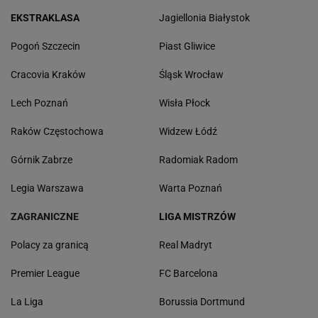
EKSTRAKLASA
Jagiellonia Białystok
Pogoń Szczecin
Piast Gliwice
Cracovia Kraków
Śląsk Wrocław
Lech Poznań
Wisła Płock
Raków Częstochowa
Widzew Łódź
Górnik Zabrze
Radomiak Radom
Legia Warszawa
Warta Poznań
ZAGRANICZNE
LIGA MISTRZÓW
Polacy za granicą
Real Madryt
Premier League
FC Barcelona
La Liga
Borussia Dortmund