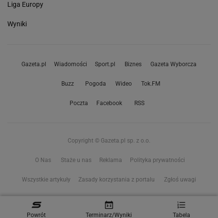
Liga Europy
Wyniki
Gazeta.pl
Wiadomości
Sport.pl
Biznes
Gazeta Wyborcza
Buzz
Pogoda
Wideo
Tok.FM
Poczta
Facebook
RSS
Copyright © Gazeta.pl sp. z o.o.
O Nas
Staże u nas
Reklama
Polityka prywatności
Wszystkie artykuły
Zasady korzystania z portalu
Zgłoś uwagi
Ustawienia prywatności
Powrót
Terminarz/Wyniki
Tabela