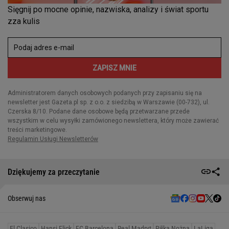
Dziękujemy za przeczytanie
Obserwuj nas
El Clasico
Hansi Flick
FC Barcelona
Real Madryt
Piłka Nożna
LaLiga