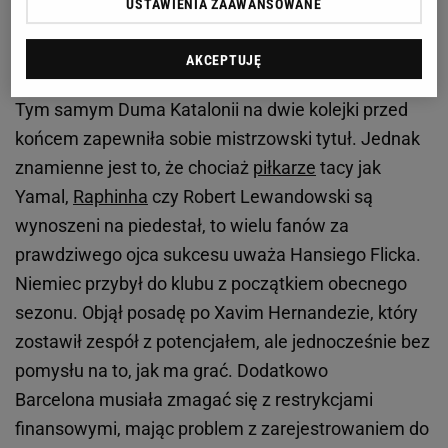
USTAWIENIA ZAAWANSOWANE
Zobacz wideo
Lewandowski buduje imponującą
posiadłość! To tu może zamieszkać po karierze
AKCEPTUJĘ
Tym samym Duma Katalonii na dwie kolejki przed
końcem zapewniła sobie mistrzowski tytuł. Jednak
znamienne jest to, że chociaż
piłkarze
tacy jak
Yamal,
Raphinha
czy Robert Lewandowski są
wynoszeni na piedestał, to wielu fanów za
prawdziwego ojca sukcesu uważa Hansiego Flicka.
Niemiec przybył do klubu z początkiem obecnego
sezonu. Objął posadę po Xavim Hernandezie, który
zostawił zespół z potencjałem, ale jednocześnie bez
pomysłu na to, jak ma grać. Dodatkowo
Barcelona musiała zmagać się z restrykcjami
finansowymi, mając problem z zarejestrowaniem do