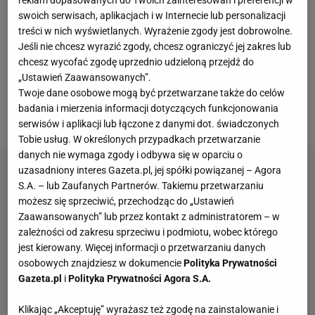
w 53 minucie zdobył bramkę na 1:0. Później
swoich serwisach, aplikacjach i w Internecie lub personalizacji
treści w nich wyświetlanych. Wyrażenie zgody jest dobrowolne.
doprowadził do osłabienia gospodarzy, gdyż
Jeśli nie chcesz wyrazić zgody, chcesz ograniczyć jej zakres lub
Leandro Cabrera za faul na nim otrzymał czerwoną
chcesz wycofać zgodę uprzednio udzieloną przejdź do
kartkę. Na dodatek w doliczonym czasie gry
„Ustawień Zaawansowanych”.
Twoje dane osobowe mogą być przetwarzane także do celów
obsłużył podaniem Fermina Lopeza, który ustalił
badania i mierzenia informacji dotyczących funkcjonowania
wynik meczu na 2:0 dla Barcelony.
serwisów i aplikacji lub łączone z danymi dot. świadczonych
Tobie usług. W określonych przypadkach przetwarzanie
danych nie wymaga zgody i odbywa się w oparciu o
uzasadniony interes Gazeta.pl, jej spółki powiązanej – Agora
S.A. – lub Zaufanych Partnerów. Takiemu przetwarzaniu
możesz się sprzeciwić, przechodząc do „Ustawień
Zaawansowanych” lub przez kontakt z administratorem – w
zależności od zakresu sprzeciwu i podmiotu, wobec którego
jest kierowany. Więcej informacji o przetwarzaniu danych
osobowych znajdziesz w dokumencie
Polityka Prywatności
Gazeta.pl
i
Polityka Prywatności Agora S.A.
Klikając „Akceptuję” wyrażasz też zgodę na zainstalowanie i