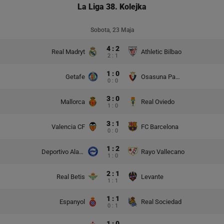
La Liga 38. Kolejka
Sobota, 23 Maja
4 : 2
Real Madryt
Athletic Bilbao
2 : 1
1 : 0
Getafe
Osasuna Pampeluna
0 : 0
3 : 0
Mallorca
Real Oviedo
1 : 0
3 : 1
Valencia CF
FC Barcelona
0 : 0
1 : 2
Deportivo Alaves
Rayo Vallecano
1 : 0
2 : 1
Real Betis
Levante
1 : 1
1 : 1
Espanyol
Real Sociedad
0 : 1
1 : 0