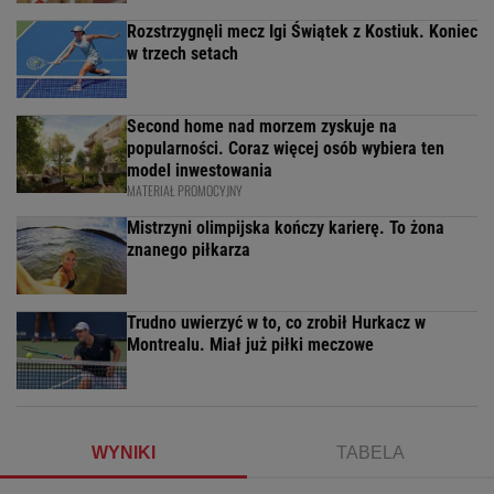
Rozstrzygnęli mecz Igi Świątek z Kostiuk. Koniec
w trzech setach
Second home nad morzem zyskuje na
popularności. Coraz więcej osób wybiera ten
model inwestowania
MATERIAŁ PROMOCYJNY
Mistrzyni olimpijska kończy karierę. To żona
znanego piłkarza
Trudno uwierzyć w to, co zrobił Hurkacz w
Montrealu. Miał już piłki meczowe
WYNIKI
TABELA