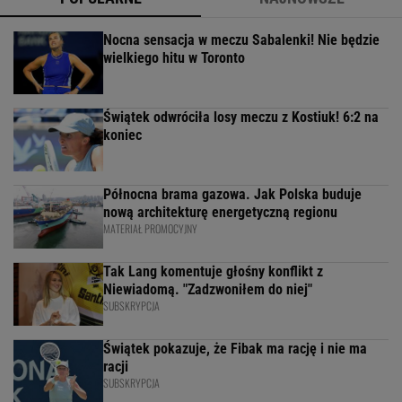
Nocna sensacja w meczu Sabalenki! Nie będzie
wielkiego hitu w Toronto
Świątek odwróciła losy meczu z Kostiuk! 6:2 na
koniec
Północna brama gazowa. Jak Polska buduje
nową architekturę energetyczną regionu
MATERIAŁ PROMOCYJNY
Tak Lang komentuje głośny konflikt z
Niewiadomą. "Zadzwoniłem do niej"
SUBSKRYPCJA
Świątek pokazuje, że Fibak ma rację i nie ma
racji
SUBSKRYPCJA