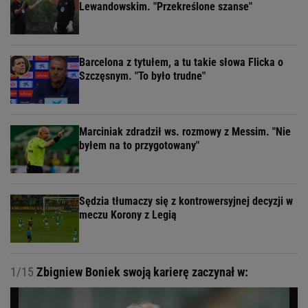
Lewandowskim. "Przekreślone szanse"
Barcelona z tytułem, a tu takie słowa Flicka o
Szczęsnym. "To było trudne"
Marciniak zdradził ws. rozmowy z Messim. "Nie
byłem na to przygotowany"
Sędzia tłumaczy się z kontrowersyjnej decyzji w
meczu Korony z Legią
1/15
Zbigniew Boniek swoją karierę zaczynał w: