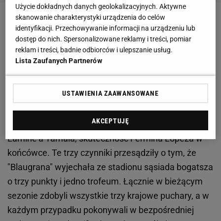
Użycie dokładnych danych geolokalizacyjnych. Aktywne
skanowanie charakterystyki urządzenia do celów
Zobacz wideo
Hansi Flick otoczony przed ośrodkiem
identyfikacji. Przechowywanie informacji na urządzeniu lub
treningowym Barcelony!
dostęp do nich. Spersonalizowane reklamy i treści, pomiar
reklam i treści, badnie odbiorców i ulepszanie usług.
Lista Zaufanych Partnerów
Barcelona wróciła na szczyt. W La Liga nikt nie
miał podjazdu
USTAWIENIA ZAAWANSOWANE
Wybitna interwencja Wojciecha Szczęsnego w
AKCEPTUJĘ
pierwszej połowie, błysk geniuszu i fenomenalny gol
Lamine'a Yamala, skuteczność Fermina Lopeza w
końcówce. Te trzy czynniki przesądziły o tym, że
"Blaugrana" wyjechała ze stadionu sąsiada bogatsza
o trzy punkty i jedno trofeum. Łącznie w bieżącym
sezonie zdobyli wszystkie trzy krajowe puchary, a w
każdym przypadku pokonywali w bezpośredniej