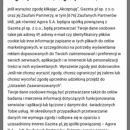
Jednak lepiej losu nie kusić,
bo można skończyć jak
jeśli wyrazisz zgodę klikając „Akceptuję”, Gazeta.pl sp. z o.o.
Ajax Amsterdam, który w pięć kolejek rozpuścił
oraz jej Zaufani Partnerzy, w tym [
676
] Zaufanych Partnerów
dziewięciopunktową przewagę nad PSV Eindhoven i
IAB, jak również Agora S.A. będąca spółką powiązaną z
Gazeta.pl sp. z o.o., będą przetwarzać Twoje dane osobowe
przed ostatnim meczem spadł na drugie miejsce
.
takie jak adresy IP, adresy e-mail czy identyfikatory plików
Barcelona, niezwyciężona w
La Liga
w 2025 roku,
cookie lub inne informacje zapisane w tych plikach do celów
nie miała zamiaru wpadać w podobny dołek i szybko
marketingowych, w szczególności na potrzeby wyświetlania
reklam dopasowanych do Twoich zainteresowań i preferencji w
to udowodniła.
swoich serwisach, aplikacjach i w Internecie lub personalizacji
treści w nich wyświetlanych. Wyrażenie zgody jest dobrowolne.
Jeśli nie chcesz wyrazić zgody, chcesz ograniczyć jej zakres lub
chcesz wycofać zgodę uprzednio udzieloną przejdź do
„Ustawień Zaawansowanych”.
Twoje dane osobowe mogą być przetwarzane także do celów
badania i mierzenia informacji dotyczących funkcjonowania
serwisów i aplikacji lub łączone z danymi dot. świadczonych
Tobie usług. W określonych przypadkach przetwarzanie
danych nie wymaga zgody i odbywa się w oparciu o
uzasadniony interes Gazeta.pl, jej spółki powiązanej – Agora