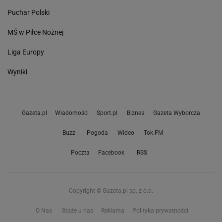
Puchar Polski
MŚ w Piłce Nożnej
Liga Europy
Wyniki
Gazeta.pl
Wiadomości
Sport.pl
Biznes
Gazeta Wyborcza
Buzz
Pogoda
Wideo
Tok.FM
Poczta
Facebook
RSS
Copyright © Gazeta.pl sp. z o.o.
O Nas
Staże u nas
Reklama
Polityka prywatności