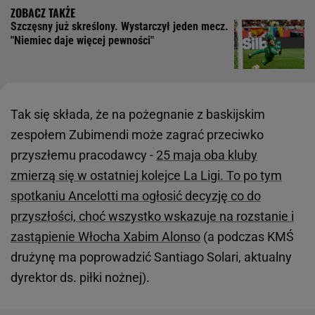
Szczęsny już skreślony. Wystarczył jeden mecz.
"Niemiec daje więcej pewności"
Tak się składa, że na pożegnanie z baskijskim
zespołem Zubimendi może zagrać przeciwko
przyszłemu pracodawcy -
25 maja oba kluby
zmierzą się w ostatniej kolejce La Ligi. To po tym
spotkaniu Ancelotti ma ogłosić decyzję co do
przyszłości, choć wszystko wskazuje na rozstanie i
zastąpienie Włocha Xabim Alonso
(a podczas KMŚ
drużynę ma poprowadzić Santiago Solari, aktualny
dyrektor ds. piłki nożnej).