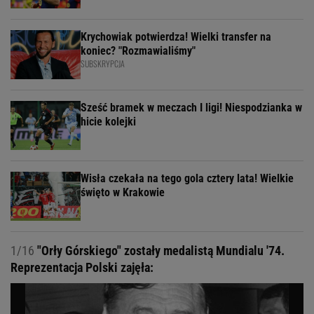
Krychowiak potwierdza! Wielki transfer na
koniec? "Rozmawialiśmy"
SUBSKRYPCJA
Sześć bramek w meczach I ligi! Niespodzianka w
hicie kolejki
Wisła czekała na tego gola cztery lata! Wielkie
święto w Krakowie
1/16
"Orły Górskiego" zostały medalistą Mundialu '74.
Reprezentacja Polski zajęła: