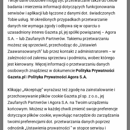
Twoje dane osobowe mogą być przetwarzane także do celów
badania i mierzenia informacji dotyczących funkcjonowania
serwisów i aplikacji lub łączone z danymi dot. świadczonych
Tobie usług. W określonych przypadkach przetwarzanie
danych nie wymaga zgody i odbywa się w oparciu o
uzasadniony interes Gazeta.pl, jej spółki powiązanej – Agora
S.A. – lub Zaufanych Partnerów. Takiemu przetwarzaniu
możesz się sprzeciwić, przechodząc do „Ustawień
Zaawansowanych” lub przez kontakt z administratorem – w
zależności od zakresu sprzeciwu i podmiotu, wobec którego
jest kierowany. Więcej informacji o przetwarzaniu danych
osobowych znajdziesz w dokumencie
Polityka Prywatności
Gazeta.pl
i
Polityka Prywatności Agora S.A.
Klikając „Akceptuję” wyrażasz też zgodę na zainstalowanie i
przechowywanie plików cookie Gazeta.pl sp. z o.o., jej
Zobacz wideo
Duża niespodzianka w Premier
Zaufanych Partnerów i Agora S.A. na Twoim urządzeniu
końcowym. Możesz w każdej chwili zmienić swoje preferencje
League. Arsenal przegrywa u siebie z Bournemouth
dotyczące plików cookie, wywołując narzędzie do zarządzania
twoimi preferencjami dot. przetwarzania danych poprzez
Real Madryt szykuje rewolucję przed kolejnym
odnośnik „Ustawienia prywatności ” w stopce serwisu i