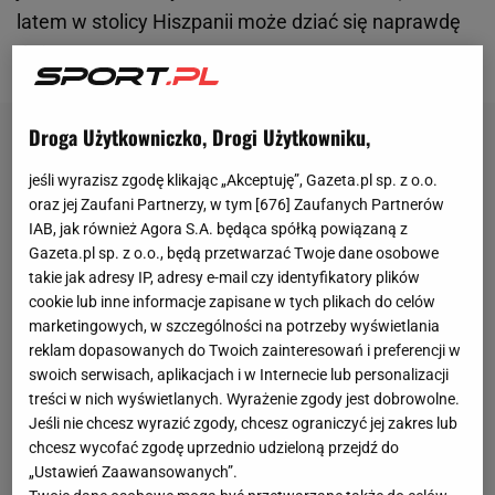
latem w stolicy Hiszpanii może dziać się naprawdę
dużo.
Droga Użytkowniczko, Drogi Użytkowniku,
jeśli wyrazisz zgodę klikając „Akceptuję”, Gazeta.pl sp. z o.o.
oraz jej Zaufani Partnerzy, w tym [
676
] Zaufanych Partnerów
IAB, jak również Agora S.A. będąca spółką powiązaną z
Gazeta.pl sp. z o.o., będą przetwarzać Twoje dane osobowe
takie jak adresy IP, adresy e-mail czy identyfikatory plików
cookie lub inne informacje zapisane w tych plikach do celów
marketingowych, w szczególności na potrzeby wyświetlania
reklam dopasowanych do Twoich zainteresowań i preferencji w
swoich serwisach, aplikacjach i w Internecie lub personalizacji
treści w nich wyświetlanych. Wyrażenie zgody jest dobrowolne.
Jeśli nie chcesz wyrazić zgody, chcesz ograniczyć jej zakres lub
chcesz wycofać zgodę uprzednio udzieloną przejdź do
„Ustawień Zaawansowanych”.