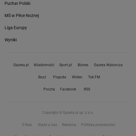
Puchar Polski
MŚ w Piłce Nożnej
Liga Europy
Wyniki
Gazeta.pl
Wiadomości
Sport.pl
Biznes
Gazeta Wyborcza
Buzz
Pogoda
Wideo
Tok.FM
Poczta
Facebook
RSS
Copyright © Gazeta.pl sp. z o.o.
O Nas
Staże u nas
Reklama
Polityka prywatności