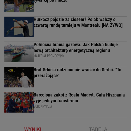
rywalkę po meczu
Hurkacz pójdzie za ciosem? Polak walczy o
czwartą rundę turnieju w Montrealu [NA ŻYWO]
Północna brama gazowa. Jak Polska buduje
nową architekturę energetyczną regionu
MATERIAŁ PROMOCYJNY
Brat Grbicia radzi mu nie wracać do Serbii. "To
przerażające"
Barcelona zakpi z Realu Madryt. Cała Hiszpania
żyje jednym transferem
SUBSKRYPCJA
WYNIKI
TABELA