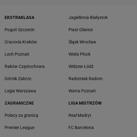
EKSTRAKLASA
Jagiellonia Białystok
Pogoń Szczecin
Piast Gliwice
Cracovia Kraków
Śląsk Wrocław
Lech Poznań
Wisła Płock
Raków Częstochowa
Widzew Łódź
Górnik Zabrze
Radomiak Radom
Legia Warszawa
Warta Poznań
ZAGRANICZNE
LIGA MISTRZÓW
Polacy za granicą
Real Madryt
Premier League
FC Barcelona