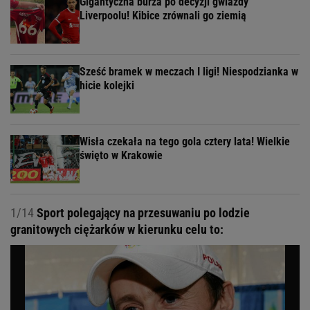
Gigantyczna burza po decyzji gwiazdy
Liverpoolu! Kibice zrównali go ziemią
Sześć bramek w meczach I ligi! Niespodzianka w
hicie kolejki
Wisła czekała na tego gola cztery lata! Wielkie
święto w Krakowie
1/14
Sport polegający na przesuwaniu po lodzie
granitowych ciężarków w kierunku celu to: