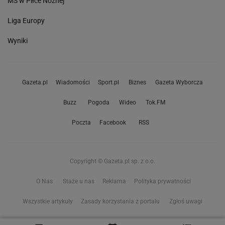
MŚ w Piłce Nożnej
Liga Europy
Wyniki
Gazeta.pl
Wiadomości
Sport.pl
Biznes
Gazeta Wyborcza
Buzz
Pogoda
Wideo
Tok.FM
Poczta
Facebook
RSS
Copyright © Gazeta.pl sp. z o.o.
O Nas
Staże u nas
Reklama
Polityka prywatności
Wszystkie artykuły
Zasady korzystania z portalu
Zgłoś uwagi
Ustawienia prywatności