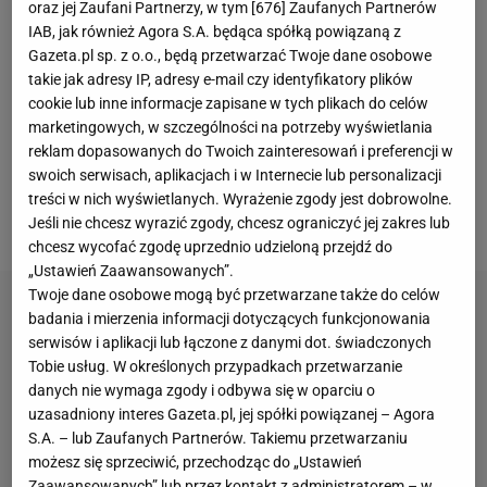
Andre
Ter Stegen
, który wypadł na siedem miesięcy.
oraz jej Zaufani Partnerzy, w tym [
676
] Zaufanych Partnerów
W związku z tym urazem do klubu sprowadzono
IAB, jak również Agora S.A. będąca spółką powiązaną z
Gazeta.pl sp. z o.o., będą przetwarzać Twoje dane osobowe
Wojciecha Szczęsnego
, który mimo trudnego
takie jak adresy IP, adresy e-mail czy identyfikatory plików
początku, zyskał uznanie w oczach
kibiców
. W
cookie lub inne informacje zapisane w tych plikach do celów
pewnym momencie zaczęto nazywać go
marketingowych, w szczególności na potrzeby wyświetlania
reklam dopasowanych do Twoich zainteresowań i preferencji w
"talizmanem", bo w 26 meczach, w których zagrał,
swoich serwisach, aplikacjach i w Internecie lub personalizacji
Duma Katalonii poniosła tylko jedną porażkę, a on
treści w nich wyświetlanych. Wyrażenie zgody jest dobrowolne.
sam zachował 13 czystych kont.
Jeśli nie chcesz wyrazić zgody, chcesz ograniczyć jej zakres lub
chcesz wycofać zgodę uprzednio udzieloną przejdź do
„Ustawień Zaawansowanych”.
Twoje dane osobowe mogą być przetwarzane także do celów
badania i mierzenia informacji dotyczących funkcjonowania
serwisów i aplikacji lub łączone z danymi dot. świadczonych
Tobie usług. W określonych przypadkach przetwarzanie
danych nie wymaga zgody i odbywa się w oparciu o
uzasadniony interes Gazeta.pl, jej spółki powiązanej – Agora
S.A. – lub Zaufanych Partnerów. Takiemu przetwarzaniu
możesz się sprzeciwić, przechodząc do „Ustawień
Zaawansowanych” lub przez kontakt z administratorem – w