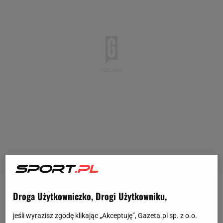
Droga Użytkowniczko, Drogi Użytkowniku,
Hansi Flick ma niemały problem z obsadą bramki.
Po siedmiu miesiącach do zdrowia wrócił Marc-
jeśli wyrazisz zgodę klikając „Akceptuję”, Gazeta.pl sp. z o.o.