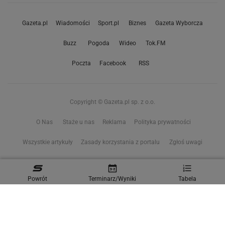
Gazeta.pl
Wiadomości
Sport.pl
Biznes
Gazeta Wyborcza
Buzz
Pogoda
Wideo
Tok.FM
Poczta
Facebook
RSS
Copyright © Gazeta.pl sp. z o.o.
O Nas
Staże u nas
Reklama
Polityka prywatności
Wszystkie artykuły
Zasady korzystania z portalu
Zgłoś uwagi
Ustawienia prywatności
Powrót
Terminarz/Wyniki
Tabela
Właściciel niniejszego serwisu nie wyraża zgody na zwielokrotnianie ani inne
korzystanie z utworów rozpowszechnionych w tym serwisie, w celu
eksploracji tekstów i danych. Więcej informacji w