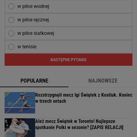
w piłce wodnej
w piłce ręcznej
w piłce siatkowej
w tenisie
NASTĘPNE PYTANIE
POPULARNE
NAJNOWSZE
Rozstrzygnęli mecz Igi Świątek z Kostiuk. Koniec
w trzech setach
Ależ mecz Świątek w Toronto! Najlepsze
spotkanie Polki w sezonie? [ZAPIS RELACJI]