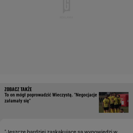
To on mógł poprowadzić Wieczystą. "Negocjacje
załamały się"
"Jeszcze bardziej zaskakujące są wypowiedzi w