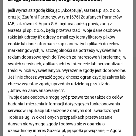
Twój syn idzie do szkoły i tam są dzieci mówiące, że
jeśli wyrazisz zgodę klikając „Akceptuję”, Gazeta.pl sp. z o.o.
jego tata to złodziej, a on wraca do domu z płaczem,
oraz jej Zaufani Partnerzy, w tym [
676
] Zaufanych Partnerów
IAB, jak również Agora S.A. będąca spółką powiązaną z
jest to cholernie po*******ne -
mówił sędzia Ricardo
Gazeta.pl sp. z o.o., będą przetwarzać Twoje dane osobowe
de Burgos Bengoetxea na przedmeczowej
takie jak adresy IP, adresy e-mail czy identyfikatory plików
konferencji prasowej.
cookie lub inne informacje zapisane w tych plikach do celów
marketingowych, w szczególności na potrzeby wyświetlania
reklam dopasowanych do Twoich zainteresowań i preferencji w
swoich serwisach, aplikacjach i w Internecie lub personalizacji
treści w nich wyświetlanych. Wyrażenie zgody jest dobrowolne.
Jeśli nie chcesz wyrazić zgody, chcesz ograniczyć jej zakres lub
chcesz wycofać zgodę uprzednio udzieloną przejdź do
„Ustawień Zaawansowanych”.
Twoje dane osobowe mogą być przetwarzane także do celów
badania i mierzenia informacji dotyczących funkcjonowania
serwisów i aplikacji lub łączone z danymi dot. świadczonych
Tobie usług. W określonych przypadkach przetwarzanie
danych nie wymaga zgody i odbywa się w oparciu o
uzasadniony interes Gazeta.pl, jej spółki powiązanej – Agora