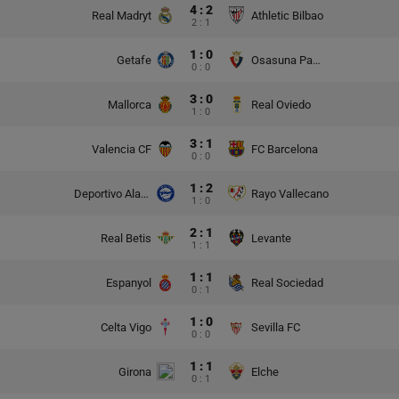
4 : 2
Real Madryt
Athletic Bilbao
2 : 1
1 : 0
Getafe
Osasuna Pampeluna
0 : 0
3 : 0
Mallorca
Real Oviedo
1 : 0
3 : 1
Valencia CF
FC Barcelona
0 : 0
1 : 2
Deportivo Alaves
Rayo Vallecano
1 : 0
2 : 1
Real Betis
Levante
1 : 1
1 : 1
Espanyol
Real Sociedad
0 : 1
1 : 0
Celta Vigo
Sevilla FC
0 : 0
1 : 1
Girona
Elche
0 : 1