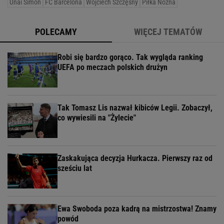
Unai Simon
FC Barcelona
Wojciech Szczęsny
Piłka Nożna
POLECAMY
WIĘCEJ TEMATÓW
Robi się bardzo gorąco. Tak wygląda ranking
UEFA po meczach polskich drużyn
Tak Tomasz Lis nazwał kibiców Legii. Zobaczył,
co wywiesili na "Żylecie"
Zaskakująca decyzja Hurkacza. Pierwszy raz od
sześciu lat
Ewa Swoboda poza kadrą na mistrzostwa! Znamy
powód