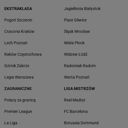
EKSTRAKLASA
Jagiellonia Białystok
Pogoń Szczecin
Piast Gliwice
Cracovia Kraków
Śląsk Wrocław
Lech Poznań
Wisła Płock
Raków Częstochowa
Widzew Łódź
Górnik Zabrze
Radomiak Radom
Legia Warszawa
Warta Poznań
ZAGRANICZNE
LIGA MISTRZÓW
Polacy za granicą
Real Madryt
Premier League
FC Barcelona
La Liga
Borussia Dortmund