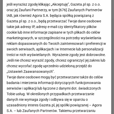
sezonu pozostać w jedenastce ekipy Hansiego
jeśli wyrazisz zgodę klikając „Akceptuję”, Gazeta.pl sp. z o.o.
Flicka, ale co będzie w kolejnych rozgrywkach?
oraz jej Zaufani Partnerzy, w tym [
676
] Zaufanych Partnerów
IAB, jak również Agora S.A. będąca spółką powiązaną z
Gazeta.pl sp. z o.o., będą przetwarzać Twoje dane osobowe
takie jak adresy IP, adresy e-mail czy identyfikatory plików
cookie lub inne informacje zapisane w tych plikach do celów
marketingowych, w szczególności na potrzeby wyświetlania
reklam dopasowanych do Twoich zainteresowań i preferencji w
swoich serwisach, aplikacjach i w Internecie lub personalizacji
treści w nich wyświetlanych. Wyrażenie zgody jest dobrowolne.
Jeśli nie chcesz wyrazić zgody, chcesz ograniczyć jej zakres lub
chcesz wycofać zgodę uprzednio udzieloną przejdź do
„Ustawień Zaawansowanych”.
Twoje dane osobowe mogą być przetwarzane także do celów
badania i mierzenia informacji dotyczących funkcjonowania
serwisów i aplikacji lub łączone z danymi dot. świadczonych
Tobie usług. W określonych przypadkach przetwarzanie
danych nie wymaga zgody i odbywa się w oparciu o
uzasadniony interes Gazeta.pl, jej spółki powiązanej – Agora
S.A. – lub Zaufanych Partnerów. Takiemu przetwarzaniu