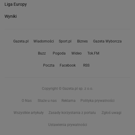
Liga Europy
Wyniki
Gazeta.pl
Wiadomości
Sport.pl
Biznes
Gazeta Wyborcza
Buzz
Pogoda
Wideo
Tok.FM
Poczta
Facebook
RSS
Copyright © Gazeta.pl sp. z o.o.
O Nas
Staże u nas
Reklama
Polityka prywatności
Wszystkie artykuły
Zasady korzystania z portalu
Zgłoś uwagi
Ustawienia prywatności