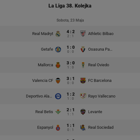
La Liga 38. Kolejka
Sobota, 23 Maja
4 : 2
Real Madryt
Athletic Bilbao
2 : 1
1 : 0
Getafe
Osasuna Pampeluna
0 : 0
3 : 0
Mallorca
Real Oviedo
1 : 0
3 : 1
Valencia CF
FC Barcelona
0 : 0
1 : 2
Deportivo Alaves
Rayo Vallecano
1 : 0
2 : 1
Real Betis
Levante
1 : 1
1 : 1
Espanyol
Real Sociedad
0 : 1