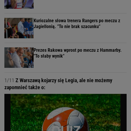
Kuriozalne słowa trenera Rangers po meczu z
Jagiellonią. "To nie brak szacunku"
Prezes Rakowa wprost po meczu z Hammarby.
"To słaby wynik"
1/11
Z Warszawą kojarzy się Legia, ale nie możemy
zapomnieć także o: