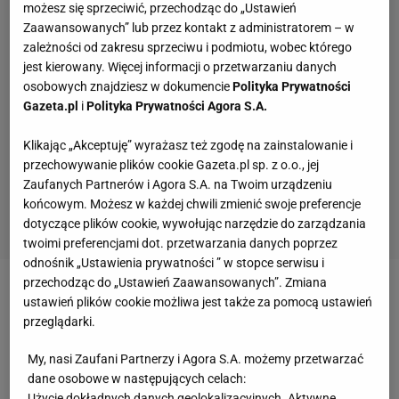
możesz się sprzeciwić, przechodząc do „Ustawień
Zaawansowanych” lub przez kontakt z administratorem – w
zależności od zakresu sprzeciwu i podmiotu, wobec którego
jest kierowany. Więcej informacji o przetwarzaniu danych
osobowych znajdziesz w dokumencie
Polityka Prywatności
Gazeta.pl
i
Polityka Prywatności Agora S.A.
Klikając „Akceptuję” wyrażasz też zgodę na zainstalowanie i
przechowywanie plików cookie Gazeta.pl sp. z o.o., jej
Zaufanych Partnerów i Agora S.A. na Twoim urządzeniu
końcowym. Możesz w każdej chwili zmienić swoje preferencje
dotyczące plików cookie, wywołując narzędzie do zarządzania
twoimi preferencjami dot. przetwarzania danych poprzez
odnośnik „Ustawienia prywatności ” w stopce serwisu i
przechodząc do „Ustawień Zaawansowanych”. Zmiana
Zobacz wideo
Śliwowski: Janusz Wójcik przychodził
ustawień plików cookie możliwa jest także za pomocą ustawień
przeglądarki.
i mówił: Pan Romanowski wam dopłaci...
My, nasi Zaufani Partnerzy i Agora S.A. możemy przetwarzać
Dwaj kandydaci do gry w bramce FC Barcelony
dane osobowe w następujących celach:
Użycie dokładnych danych geolokalizacyjnych. Aktywne