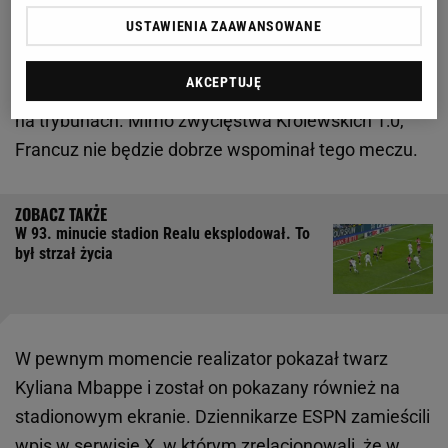
Kylian Mbappe wygwizdany przez kibiców
USTAWIENIA ZAAWANSOWANE
W ostatnim meczu z Atheltikiem Bilbao piłkarz nie
AKCEPTUJĘ
mógł wystąpić z powodu zawieszenia. Jednak był
na trybunach. Mimo zwycięstwa Królewskich 1:0,
Francuz nie będzie dobrze wspominał tego meczu.
W 93. minucie stadion Realu eksplodował. To
był strzał życia
W pewnym momencie realizator pokazał twarz
Kyliana Mbappe i został on pokazany również na
stadionowym ekranie. Dziennikarze ESPN zamieścili
wpis w serwisie X, w którym zrelacjonowali, że w