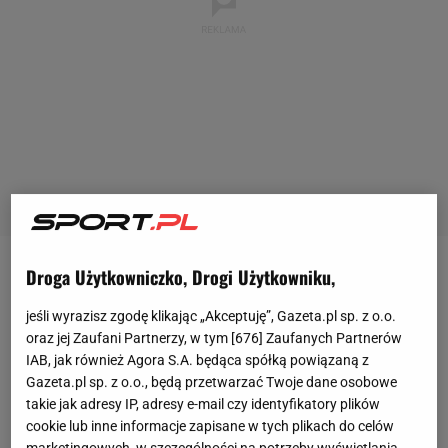
Droga Użytkowniczko, Drogi Użytkowniku,
Kylian Mbappe ma trudny czas w
Realu Madryt
.
Najpierw brutalnie sfaulował zawodnika Deportivo
jeśli wyrazisz zgodę klikając „Akceptuję”, Gazeta.pl sp. z o.o.
Alaves, za co otrzymał czerwoną kartkę. Następnie
oraz jej Zaufani Partnerzy, w tym [
676
] Zaufanych Partnerów
IAB, jak również Agora S.A. będąca spółką powiązaną z
Królewscy polegli z Arsenalem i odpadli z
Ligi
Gazeta.pl sp. z o.o., będą przetwarzać Twoje dane osobowe
Mistrzów
. Sam Francuz nie dokończył tego
takie jak adresy IP, adresy e-mail czy identyfikatory plików
spotkania, gdyż doznał kontuzji. Napastnik schodził
cookie lub inne informacje zapisane w tych plikach do celów