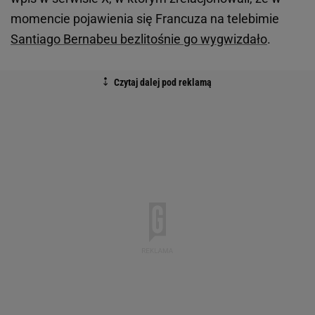
momencie pojawienia się Francuza na telebimie
Santiago Bernabeu bezlitośnie go wygwizdało
.