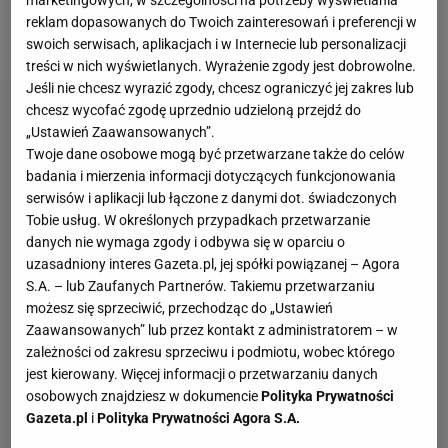
marketingowych, w szczególności na potrzeby wyświetlania
z murawy przy akompaniamencie okrzyków
reklam dopasowanych do Twoich zainteresowań i preferencji w
niezadowolonych
kibiców
.
swoich serwisach, aplikacjach i w Internecie lub personalizacji
treści w nich wyświetlanych. Wyrażenie zgody jest dobrowolne.
Jeśli nie chcesz wyrazić zgody, chcesz ograniczyć jej zakres lub
chcesz wycofać zgodę uprzednio udzieloną przejdź do
„Ustawień Zaawansowanych”.
Twoje dane osobowe mogą być przetwarzane także do celów
badania i mierzenia informacji dotyczących funkcjonowania
serwisów i aplikacji lub łączone z danymi dot. świadczonych
Tobie usług. W określonych przypadkach przetwarzanie
danych nie wymaga zgody i odbywa się w oparciu o
uzasadniony interes Gazeta.pl, jej spółki powiązanej – Agora
S.A. – lub Zaufanych Partnerów. Takiemu przetwarzaniu
możesz się sprzeciwić, przechodząc do „Ustawień
Zaawansowanych” lub przez kontakt z administratorem – w
zależności od zakresu sprzeciwu i podmiotu, wobec którego
jest kierowany. Więcej informacji o przetwarzaniu danych
osobowych znajdziesz w dokumencie
Polityka Prywatności
Gazeta.pl
i
Polityka Prywatności Agora S.A.