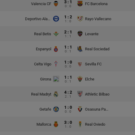
3 : 1
Valencia CF
FC Barcelona
0 : 0
1 : 2
Deportivo Alaves
Rayo Vallecano
1 : 0
2 : 1
Real Betis
Levante
1 : 1
1 : 1
Espanyol
Real Sociedad
0 : 1
1 : 0
Celta Vigo
Sevilla FC
0 : 0
1 : 1
Girona
Elche
0 : 1
4 : 2
Real Madryt
Athletic Bilbao
2 : 1
1 : 0
Getafe
Osasuna Pampeluna
0 : 0
3 : 0
Mallorca
Real Oviedo
1 : 0