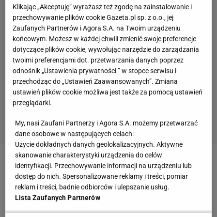
Klikając „Akceptuję” wyrażasz też zgodę na zainstalowanie i
przechowywanie plików cookie Gazeta.pl sp. z o.o., jej
Zaufanych Partnerów i Agora S.A. na Twoim urządzeniu
końcowym. Możesz w każdej chwili zmienić swoje preferencje
dotyczące plików cookie, wywołując narzędzie do zarządzania
twoimi preferencjami dot. przetwarzania danych poprzez
odnośnik „Ustawienia prywatności ” w stopce serwisu i
przechodząc do „Ustawień Zaawansowanych”. Zmiana
ustawień plików cookie możliwa jest także za pomocą ustawień
przeglądarki.
My, nasi Zaufani Partnerzy i Agora S.A. możemy przetwarzać
dane osobowe w następujących celach:
Użycie dokładnych danych geolokalizacyjnych. Aktywne
skanowanie charakterystyki urządzenia do celów
Zobacz wideo
PSG bez Neymara, Mbappe i
identyfikacji. Przechowywanie informacji na urządzeniu lub
dostęp do nich. Spersonalizowane reklamy i treści, pomiar
Messiego jest lepszy? Kosecki: Oni w ogóle nie
reklam i treści, badnie odbiorców i ulepszanie usług.
biegali
Lista Zaufanych Partnerów