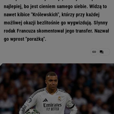
najlepiej, bo jest cieniem samego siebie. Widzą to
nawet kibice "Królewskich", którzy przy każdej
możliwej okazji bezlitośnie go wygwizdują. Słynny
rodak Francuza skomentował jego transfer. Nazwał
go wprost "porażką".