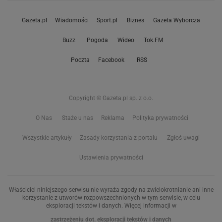
Gazeta.pl
Wiadomości
Sport.pl
Biznes
Gazeta Wyborcza
Buzz
Pogoda
Wideo
Tok.FM
Poczta
Facebook
RSS
Copyright © Gazeta.pl sp. z o.o.
O Nas
Staże u nas
Reklama
Polityka prywatności
Wszystkie artykuły
Zasady korzystania z portalu
Zgłoś uwagi
Ustawienia prywatności
Właściciel niniejszego serwisu nie wyraża zgody na zwielokrotnianie ani inne
korzystanie z utworów rozpowszechnionych w tym serwisie, w celu
eksploracji tekstów i danych. Więcej informacji w
zastrzeżeniu dot. eksploracji tekstów i danych