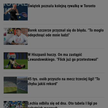
Świątek poznała kolejną rywalkę w Toronto
Borek szczerze przyznał się do błędu. "To mogło
odepchnąć ode mnie ludzi"
W Hiszpanii huczy. On ma zastąpić
Lewandowskiego. "Flick już go przetestował"
45 tys. osób przyszło na mecz trzeciej ligi! "To
chyba jakiś rekord"
Lechia odbiła się od dna. Oto tabela I ligi po