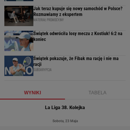
Jak teraz kupuje się nowy samochód w Polsce?
Rozmawiamy z ekspertem
MATERIAŁ PROMOCYJNY
Świątek odwróciła losy meczu z Kostiuk! 6:2 na
koniec
Świątek pokazuje, że Fibak ma rację i nie ma
racji
SUBSKRYPCJA
WYNIKI
TABELA
La Liga 38. Kolejka
Sobota, 23 Maja