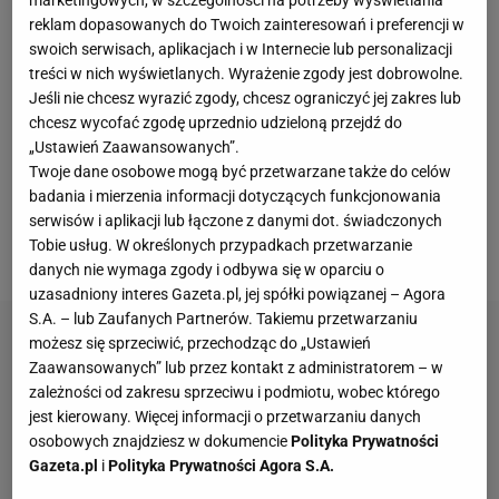
marketingowych, w szczególności na potrzeby wyświetlania
Lewandowski rozpoczął ten mecz w wyjściowym
reklam dopasowanych do Twoich zainteresowań i preferencji w
swoich serwisach, aplikacjach i w Internecie lub personalizacji
składzie, natomiast musiał zejść w 77. minucie z
treści w nich wyświetlanych. Wyrażenie zgody jest dobrowolne.
powodu urazu. Wtedy jego miejsce zajął Gavi.
Jeśli nie chcesz wyrazić zgody, chcesz ograniczyć jej zakres lub
Zatem Lewandowski musi jeszcze poczekać na
chcesz wycofać zgodę uprzednio udzieloną przejdź do
„Ustawień Zaawansowanych”.
swojego setnego gola w barwach Barcelony. - Robert
Twoje dane osobowe mogą być przetwarzane także do celów
jutro przejdzie rezonans magnetyczny. Poczekamy
badania i mierzenia informacji dotyczących funkcjonowania
na
wyniki
i dopiero wtedy będziemy wiedzieli więcej
serwisów i aplikacji lub łączone z danymi dot. świadczonych
Tobie usług. W określonych przypadkach przetwarzanie
o jego kontuzji - mówił Hansi Flick po meczu z Celtą.
danych nie wymaga zgody i odbywa się w oparciu o
uzasadniony interes Gazeta.pl, jej spółki powiązanej – Agora
S.A. – lub Zaufanych Partnerów. Takiemu przetwarzaniu
możesz się sprzeciwić, przechodząc do „Ustawień
Zaawansowanych” lub przez kontakt z administratorem – w
zależności od zakresu sprzeciwu i podmiotu, wobec którego
jest kierowany. Więcej informacji o przetwarzaniu danych
osobowych znajdziesz w dokumencie
Polityka Prywatności
Gazeta.pl
i
Polityka Prywatności Agora S.A.