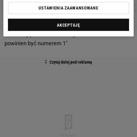
USTAWIENIA ZAAWANSOWANE
Zobacz wideo
Szczęsny czy ter Stegen? Kibice
AKCEPTUJĘ
Barcelony podzieleni? "Zdecydowanie to on
powinien być numerem 1"