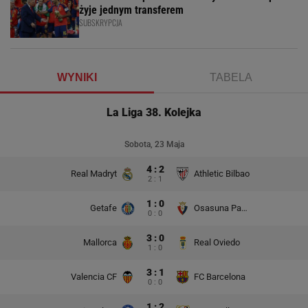
żyje jednym transferem
SUBSKRYPCJA
WYNIKI
TABELA
La Liga 38. Kolejka
Sobota, 23 Maja
4 : 2
Real Madryt
Athletic Bilbao
2 : 1
1 : 0
Getafe
Osasuna Pampeluna
0 : 0
3 : 0
Mallorca
Real Oviedo
1 : 0
3 : 1
Valencia CF
FC Barcelona
0 : 0
1 : 2