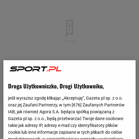
Droga Użytkowniczko, Drogi Użytkowniku,
jeśli wyrazisz zgodę klikając „Akceptuję”, Gazeta.pl sp. z o.o.
oraz jej Zaufani Partnerzy, w tym [
676
] Zaufanych Partnerów
IAB, jak również Agora S.A. będąca spółką powiązaną z
FC Barcelona przegrywała już 1:3 z Celtą Vigo, ale
Gazeta.pl sp. z o.o., będą przetwarzać Twoje dane osobowe
takie jak adresy IP, adresy e-mail czy identyfikatory plików
ostatecznie dokonała "remontady" i wygrała 4:3 po
cookie lub inne informacje zapisane w tych plikach do celów
decydującym golu Raphinhi z rzutu karnego. Robert