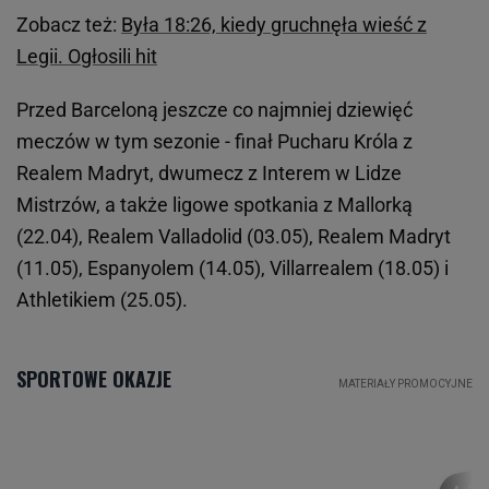
Zobacz też:
Była 18:26, kiedy gruchnęła wieść z
Legii. Ogłosili hit
Przed Barceloną jeszcze co najmniej dziewięć
meczów w tym sezonie - finał Pucharu Króla z
Realem Madryt, dwumecz z Interem w Lidze
Mistrzów, a także ligowe spotkania z Mallorką
(22.04), Realem Valladolid (03.05), Realem Madryt
(11.05), Espanyolem (14.05), Villarrealem (18.05) i
Athletikiem (25.05).