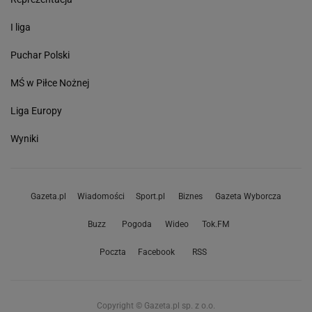
I liga
Puchar Polski
MŚ w Piłce Nożnej
Liga Europy
Wyniki
Gazeta.pl
Wiadomości
Sport.pl
Biznes
Gazeta Wyborcza
Buzz
Pogoda
Wideo
Tok.FM
Poczta
Facebook
RSS
Copyright © Gazeta.pl sp. z o.o.