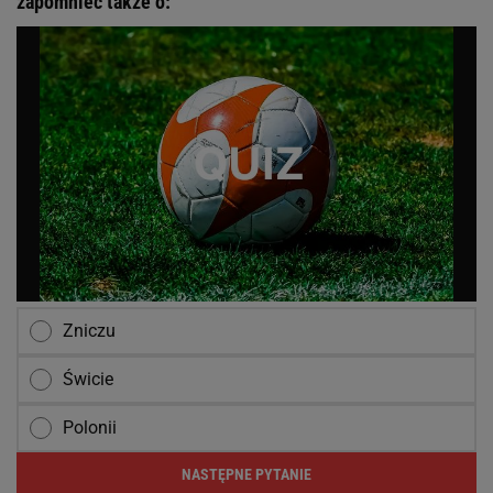
zapomnieć także o:
Zniczu
Świcie
Polonii
NASTĘPNE PYTANIE