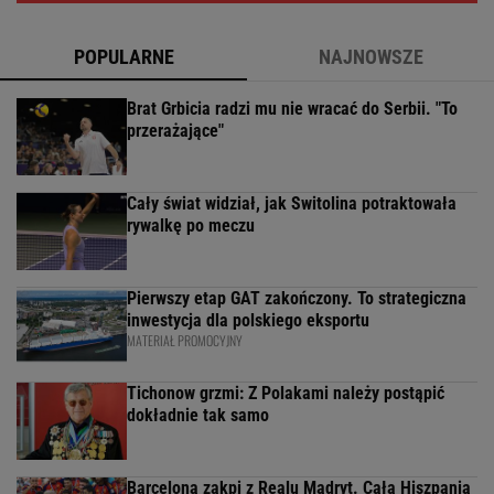
POPULARNE
NAJNOWSZE
Brat Grbicia radzi mu nie wracać do Serbii. "To
przerażające"
Cały świat widział, jak Switolina potraktowała
rywalkę po meczu
Pierwszy etap GAT zakończony. To strategiczna
inwestycja dla polskiego eksportu
MATERIAŁ PROMOCYJNY
Tichonow grzmi: Z Polakami należy postąpić
dokładnie tak samo
Barcelona zakpi z Realu Madryt. Cała Hiszpania