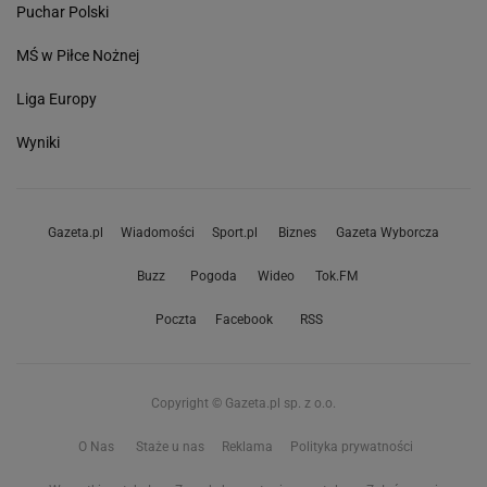
Puchar Polski
MŚ w Piłce Nożnej
Liga Europy
Wyniki
Gazeta.pl
Wiadomości
Sport.pl
Biznes
Gazeta Wyborcza
Buzz
Pogoda
Wideo
Tok.FM
Poczta
Facebook
RSS
Copyright © Gazeta.pl sp. z o.o.
O Nas
Staże u nas
Reklama
Polityka prywatności