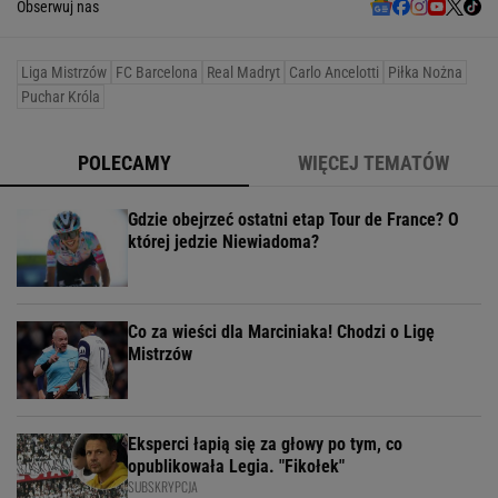
Obserwuj nas
Liga Mistrzów
FC Barcelona
Real Madryt
Carlo Ancelotti
Piłka Nożna
Puchar Króla
POLECAMY
WIĘCEJ TEMATÓW
Gdzie obejrzeć ostatni etap Tour de France? O
której jedzie Niewiadoma?
Co za wieści dla Marciniaka! Chodzi o Ligę
Mistrzów
Eksperci łapią się za głowy po tym, co
opublikowała Legia. "Fikołek"
SUBSKRYPCJA