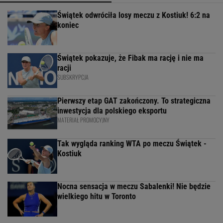
Świątek odwróciła losy meczu z Kostiuk! 6:2 na
koniec
Świątek pokazuje, że Fibak ma rację i nie ma
racji
SUBSKRYPCJA
Pierwszy etap GAT zakończony. To strategiczna
inwestycja dla polskiego eksportu
MATERIAŁ PROMOCYJNY
Tak wygląda ranking WTA po meczu Świątek -
Kostiuk
Nocna sensacja w meczu Sabalenki! Nie będzie
wielkiego hitu w Toronto