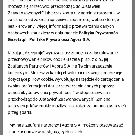
możesz się sprzeciwić, przechodząc do „Ustawień
Zaawansowanych” lub przez kontakt z administratorem – w
zależności od zakresu sprzeciwu i podmiotu, wobec którego
jest kierowany. Więcej informacji o przetwarzaniu danych
osobowych znajdziesz w dokumencie
Polityka Prywatności
Gazeta.pl
i
Polityka Prywatności Agora S.A.
Klikając „Akceptuję” wyrażasz też zgodę na zainstalowanie i
przechowywanie plików cookie Gazeta.pl sp. z o.o., jej
Zaufanych Partnerów i Agora S.A. na Twoim urządzeniu
Zobacz wideo
końcowym. Możesz w każdej chwili zmienić swoje preferencje
dotyczące plików cookie, wywołując narzędzie do zarządzania
Carlo Ancelotti odchodzi z Realu Madryt. Padła
twoimi preferencjami dot. przetwarzania danych poprzez
odnośnik „Ustawienia prywatności ” w stopce serwisu i
konkretna data
przechodząc do „Ustawień Zaawansowanych”. Zmiana
ustawień plików cookie możliwa jest także za pomocą ustawień
Już przed rewanżem z Arsenalem hiszpańskie
przeglądarki.
media informowały, że dni Ancelottiego w Madrycie
My, nasi Zaufani Partnerzy i Agora S.A. możemy przetwarzać
są policzone. Jedynymi szansami na uratowanie
dane osobowe w następujących celach: