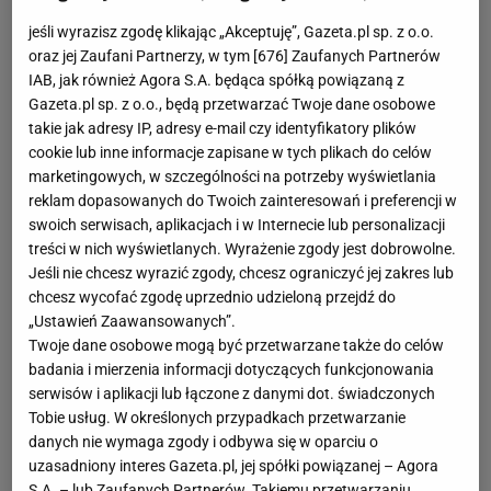
jeśli wyrazisz zgodę klikając „Akceptuję”, Gazeta.pl sp. z o.o.
oraz jej Zaufani Partnerzy, w tym [
676
] Zaufanych Partnerów
IAB, jak również Agora S.A. będąca spółką powiązaną z
Gazeta.pl sp. z o.o., będą przetwarzać Twoje dane osobowe
takie jak adresy IP, adresy e-mail czy identyfikatory plików
cookie lub inne informacje zapisane w tych plikach do celów
marketingowych, w szczególności na potrzeby wyświetlania
reklam dopasowanych do Twoich zainteresowań i preferencji w
swoich serwisach, aplikacjach i w Internecie lub personalizacji
treści w nich wyświetlanych. Wyrażenie zgody jest dobrowolne.
Jeśli nie chcesz wyrazić zgody, chcesz ograniczyć jej zakres lub
chcesz wycofać zgodę uprzednio udzieloną przejdź do
„Ustawień Zaawansowanych”.
Twoje dane osobowe mogą być przetwarzane także do celów
badania i mierzenia informacji dotyczących funkcjonowania
serwisów i aplikacji lub łączone z danymi dot. świadczonych
Tobie usług. W określonych przypadkach przetwarzanie
danych nie wymaga zgody i odbywa się w oparciu o
uzasadniony interes Gazeta.pl, jej spółki powiązanej – Agora
S.A. – lub Zaufanych Partnerów. Takiemu przetwarzaniu