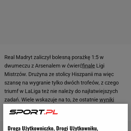
Real Madryt zaliczył bolesną porażkę 1:5 w
dwumeczu z Arsenalem w ćwierć
finale
Ligi
Mistrzów. Drużyna ze stolicy Hiszpanii ma więc
szansę na wygranie tylko dwóch trofeów, z czego
triumf w LaLiga też nie należy do najłatwiejszych
zadań. Wiele wskazuje na to, że ostatnie
wyniki
zaważyły na posadzie Carlo Ancelottiego.
Droga Użytkowniczko, Drogi Użytkowniku,