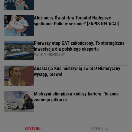
Ależ mecz Świątek w Toronto! Najlepsze
spotkanie Polki w sezonie? [ZAPIS RELACJI]
Pierwszy etap GAT zakończony. To strategiczna
inwestycja dla polskiego eksportu
MATERIAŁ PROMOCYJNY
Anastazja Kuś mistrzynią świata! Historyczny
występ, brawo!
Mistrzyni olimpijska kończy karierę. To żona
znanego piłkarza
WYNIKI
TABELA