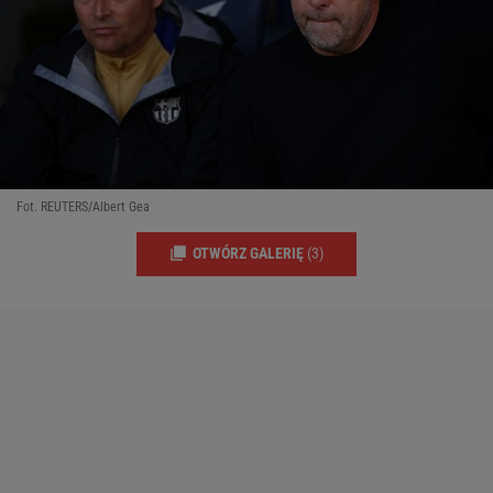
Fot. REUTERS/Albert Gea
OTWÓRZ GALERIĘ
(3)