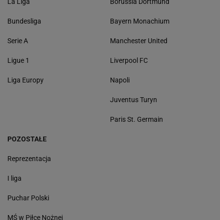
La Liga
Borussia Dortmund
Bundesliga
Bayern Monachium
Serie A
Manchester United
Ligue 1
Liverpool FC
Liga Europy
Napoli
Juventus Turyn
Paris St. Germain
POZOSTAŁE
Reprezentacja
I liga
Puchar Polski
MŚ w Piłce Nożnej