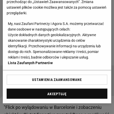
przechodząc do „Ustawień Zaawansowanych”. Zmiana
ustawień plików cookie możliwa jest także za pomocą ustawień
"Barcelona zgadza się na nowe życzenie Flicka" -
przeglądarki.
czytamy w katalońskim "Mundo Deportivo", które
My, nasi Zaufani Partnerzy i Agora S.A. możemy przetwarzać
powołuje się na doniesienia Catalunya Radio. O co
dane osobowe w następujących celach:
chodzi? O budowę "rezydencji dla zawodników
Użycie dokładnych danych geolokalizacyjnych. Aktywne
pierwszego zespołu". Ten projekt leżał na stole już
skanowanie charakterystyki urządzenia do celów
identyfikacji. Przechowywanie informacji na urządzeniu lub
od kilku lat, a jego orędownikiem jest również
Deco
,
dostęp do nich. Spersonalizowane reklamy i treści, pomiar
dyrektor sportowy.
reklam i treści, badnie odbiorców i ulepszanie usług.
Lista Zaufanych Partnerów
Niewiarygodne, co wymyśliła FIFA. "Desperacka,
USTAWIENIA ZAAWANSOWANE
oszukańcza sztuczka"
AKCEPTUJĘ
"Flick po wylądowaniu w Barcelonie i zobaczeniu