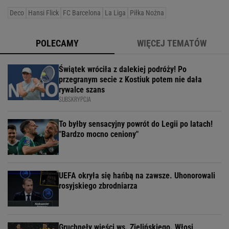
Deco
Hansi Flick
FC Barcelona
La Liga
Piłka Nożna
POLECAMY
WIĘCEJ TEMATÓW
Świątek wróciła z dalekiej podróży! Po
przegranym secie z Kostiuk potem nie dała
rywalce szans
SUBSKRYPCJA
To byłby sensacyjny powrót do Legii po latach!
"Bardzo mocno ceniony"
UEFA okryła się hańbą na zawsze. Uhonorowali
rosyjskiego zbrodniarza
Gruchnęły wieści ws. Zielińskiego. Włosi