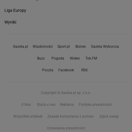
Liga Europy
Wyniki
Gazeta.pl
Wiadomości
Sport.pl
Biznes
Gazeta Wyborcza
Buzz
Pogoda
Wideo
Tok.FM
Poczta
Facebook
RSS
Copyright © Gazeta.pl sp. z o.o.
O Nas
Staże u nas
Reklama
Polityka prywatności
Wszystkie artykuły
Zasady korzystania z portalu
Zgłoś uwagi
Ustawienia prywatności