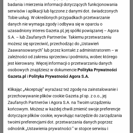
badania i mierzenia informacji dotyczących funkcjonowania
serwisów i aplikacji lub łączone z danymi dot. świadczonych
Tobie usług. W określonych przypadkach przetwarzanie
danych nie wymaga zgody i odbywa się w oparciu o
uzasadniony interes Gazeta.pl, jej spółki powiązanej – Agora
S.A. – lub Zaufanych Partnerów. Takiemu przetwarzaniu
możesz się sprzeciwić, przechodząc do „Ustawień
Zaawansowanych” lub przez kontakt z administratorem – w
zależności od zakresu sprzeciwu i podmiotu, wobec którego
jest kierowany. Więcej informacji o przetwarzaniu danych
osobowych znajdziesz w dokumencie
Polityka Prywatności
Gazeta.pl
i
Polityka Prywatności Agora S.A.
Klikając „Akceptuję” wyrażasz też zgodę na zainstalowanie i
Zobacz wideo
Robert Lewandowski obraził kolegów
przechowywanie plików cookie Gazeta.pl sp. z o.o., jej
z reprezentacji? Żelazny: To było pogardliwe
Zaufanych Partnerów i Agora S.A. na Twoim urządzeniu
końcowym. Możesz w każdej chwili zmienić swoje preferencje
dotyczące plików cookie, wywołując narzędzie do zarządzania
FC Barcelona chce spełnić żądania Hansiego Flicka.
twoimi preferencjami dot. przetwarzania danych poprzez
Są zgodni z Deco
odnośnik „Ustawienia prywatności ” w stopce serwisu i