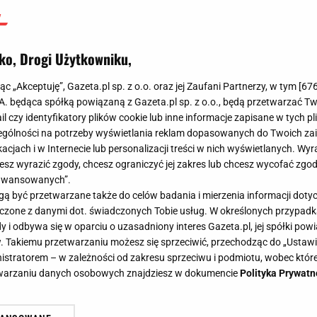
ko, Drogi Użytkowniku,
jąc „Akceptuję”, Gazeta.pl sp. z o.o. oraz jej Zaufani Partnerzy, w tym [
67
.A. będąca spółką powiązaną z Gazeta.pl sp. z o.o., będą przetwarzać T
ail czy identyfikatory plików cookie lub inne informacje zapisane w tych p
gólności na potrzeby wyświetlania reklam dopasowanych do Twoich zain
acjach i w Internecie lub personalizacji treści w nich wyświetlanych. Wyr
cesz wyrazić zgody, chcesz ograniczyć jej zakres lub chcesz wycofać zgo
aawansowanych”.
 być przetwarzane także do celów badania i mierzenia informacji dot
 łączone z danymi dot. świadczonych Tobie usług. W określonych przypad
i odbywa się w oparciu o uzasadniony interes Gazeta.pl, jej spółki powi
. Takiemu przetwarzaniu możesz się sprzeciwić, przechodząc do „Ust
nistratorem – w zależności od zakresu sprzeciwu i podmiotu, wobec które
etwarzaniu danych osobowych znajdziesz w dokumencie
Polityka Prywatn