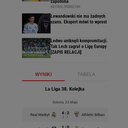
zapomina
MATERIAŁ PROMOCYJNY
Lewandowski nie ma żadnych
szans. Ekspert mówi to wprost
Ledwo uniknęli kompromitacji.
Tak Lech zagrał o Ligę Europy
[ZAPIS RELACJI]
WYNIKI
TABELA
La Liga 38. Kolejka
Sobota, 23 Maja
4 : 2
Real Madryt
Athletic Bilbao
2 : 1
1 : 0