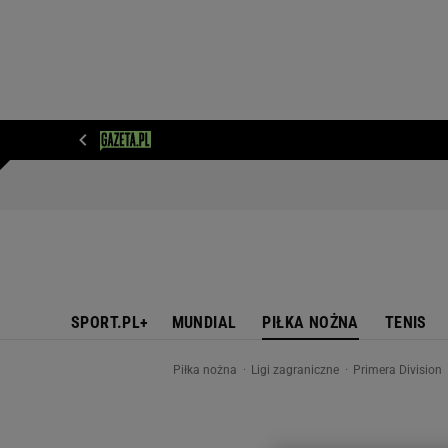
WIADOMOŚCI
NEXT
SPORT
PLOTEK
D
SPORT.PL+
MUNDIAL
PIŁKA NOŻNA
TENIS
Piłka nożna
Ligi zagraniczne
Primera Division