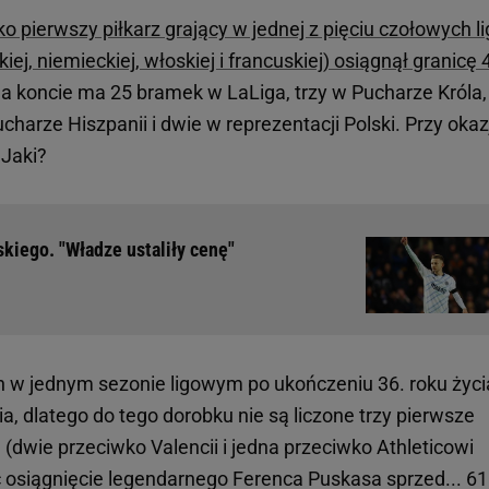
 pierwszy piłkarz grający w jednej z pięciu czołowych li
iej, niemieckiej, włoskiej i francuskiej) osiągnął granicę 
a koncie ma 25 bramek w LaLiga, trzy w Pucharze Króla,
charze Hiszpanii i dwie w reprezentacji Polski. Przy okaz
 Jaki?
skiego. "Władze ustaliły cenę"
h w jednym sezonie ligowym po ukończeniu 36. roku życi
ia, dlatego do tego dorobku nie są liczone trzy pierwsze
 (dwie przeciwko Valencii i jedna przeciwko Athleticowi
ić osiągnięcie legendarnego Ferenca Puskasa sprzed... 61