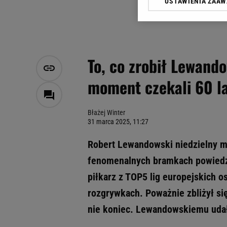
USTAWIENIA ZAA
Klikając „Akceptuję” wyra
Zaufanych Partnerów i A
dotyczące plików cookie,
odnośnik „Ustawienia pr
plików cookie możliwa je
To, co zrobił Lewando
My, nasi Zaufani Partne
moment czekali 60 l
Użycie dokładnych danych
Przechowywanie informacji
badnie odbiorców i uleps
Błażej Winter
31 marca 2025, 11:27
Robert Lewandowski niedzielny m
fenomenalnych bramkach powiedzi
piłkarz z TOP5 lig europejskich o
rozgrywkach. Poważnie zbliżył si
nie koniec. Lewandowskiemu udało