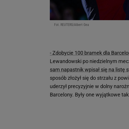
Fot. REUTERS/Albert Gea
- Zdobycie 100 bramek dla Barcelo
Lewandowski po niedzielnym mecz
sam napastnik wpisał się na listę 
sposób złożył się do strzału z pow
uderzył precyzyjnie w dolny naroż
Barcelony. Były one wyjątkowe ta