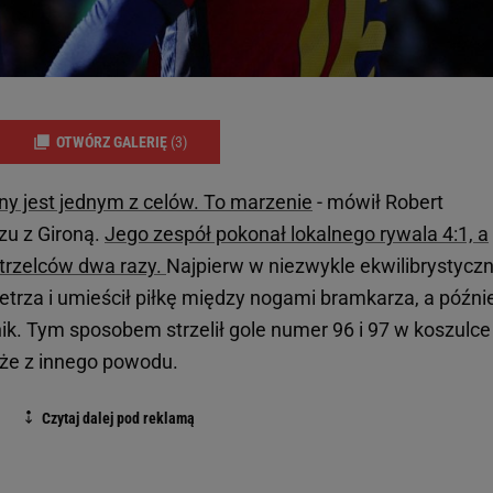
OTWÓRZ GALERIĘ
(3)
ny jest jednym z celów. To marzenie
- mówił Robert
u z Gironą.
Jego zespół pokonał lokalnego rywala 4:1, a
strzelców dwa razy.
Najpierw w niezwykle ekwilibrystycz
ietrza i umieścił piłkę między nogami bramkarza, a późni
nik. Tym sposobem strzelił gole numer 96 i 97 w koszulce
kże z innego powodu.