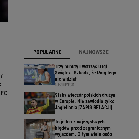
POPULARNE
NAJNOWSZE
Trzy minuty i wstrząs u Igi
Świątek. Szkoda, że Roig tego
ny
nie widział
ej
SUBSKRYPCJA
 FC
Słaby wieczór polskich drużyn
w Europie. Nie zawiodła tylko
Jagiellonia [ZAPIS RELACJI]
To jeden z najczęstszych
błędów przed zagranicznym
wyjazdem. O tym wiele osób