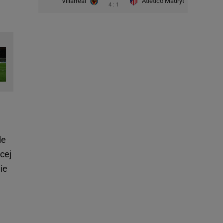
Villarreal
Atletico Madryt
4 : 1
le
ęcej
ie