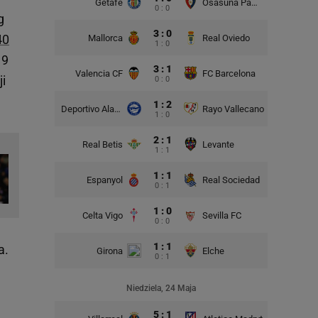
Getafe
Osasuna Pampeluna
0 : 0
g
3 : 0
40
Mallorca
Real Oviedo
1 : 0
 9
3 : 1
Valencia CF
FC Barcelona
ji
0 : 0
1 : 2
Deportivo Alaves
Rayo Vallecano
1 : 0
2 : 1
Real Betis
Levante
1 : 1
1 : 1
Espanyol
Real Sociedad
0 : 1
1 : 0
Celta Vigo
Sevilla FC
0 : 0
1 : 1
a.
Girona
Elche
0 : 1
Niedziela, 24 Maja
5 : 1