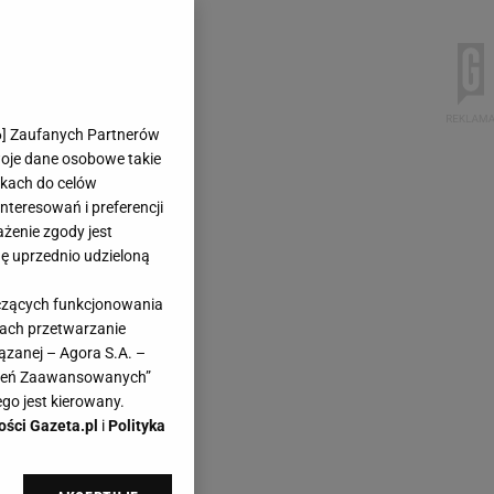
6
] Zaufanych Partnerów
woje dane osobowe takie
likach do celów
teresowań i preferencji
ażenie zgody jest
dę uprzednio udzieloną
yczących funkcjonowania
kach przetwarzanie
ązanej – Agora S.A. –
awień Zaawansowanych”
go jest kierowany.
ości Gazeta.pl
i
Polityka