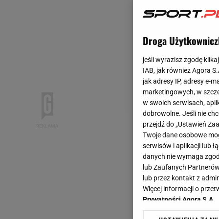
Droga Użytkownicz
jeśli wyrazisz zgodę klika
IAB, jak również Agora S
jak adresy IP, adresy e-m
marketingowych, w szcze
w swoich serwisach, aplik
dobrowolne. Jeśli nie ch
przejdź do „Ustawień Z
Twoje dane osobowe mogą
serwisów i aplikacji lub
danych nie wymaga zgody 
lub Zaufanych Partnerów
lub przez kontakt z admi
Więcej informacji o prz
Prywatności Agora S.A.