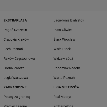
EKSTRAKLASA
Jagiellonia Białystok
Pogoń Szczecin
Piast Gliwice
Cracovia Kraków
Śląsk Wrocław
Lech Poznań
Wisła Płock
Raków Częstochowa
Widzew Łódź
Górnik Zabrze
Radomiak Radom
Legia Warszawa
Warta Poznań
ZAGRANICZNE
LIGA MISTRZÓW
Polacy za granicą
Real Madryt
Premier League
FC Barcelona