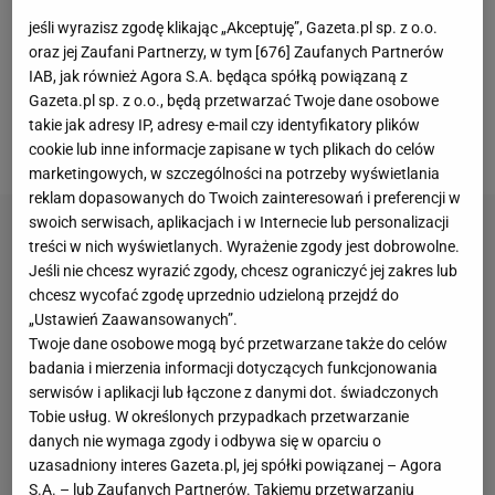
w nim jednak ani jednego meczu. Był wypożyczany z
jeśli wyrazisz zgodę klikając „Akceptuję”, Gazeta.pl sp. z o.o.
powrotem do Granady, a następnie do Cadizu, gdzie
oraz jej Zaufani Partnerzy, w tym [
676
] Zaufanych Partnerów
IAB, jak również Agora S.A. będąca spółką powiązaną z
wkrótce trafił na stałe. Grał także w Racingu
Gazeta.pl sp. z o.o., będą przetwarzać Twoje dane osobowe
Santander i UD Extremadura. Karierę zakończył w
takie jak adresy IP, adresy e-mail czy identyfikatory plików
styczniu 2022 r. z powodu choroby.
cookie lub inne informacje zapisane w tych plikach do celów
marketingowych, w szczególności na potrzeby wyświetlania
reklam dopasowanych do Twoich zainteresowań i preferencji w
swoich serwisach, aplikacjach i w Internecie lub personalizacji
treści w nich wyświetlanych. Wyrażenie zgody jest dobrowolne.
Jeśli nie chcesz wyrazić zgody, chcesz ograniczyć jej zakres lub
chcesz wycofać zgodę uprzednio udzieloną przejdź do
„Ustawień Zaawansowanych”.
Twoje dane osobowe mogą być przetwarzane także do celów
badania i mierzenia informacji dotyczących funkcjonowania
serwisów i aplikacji lub łączone z danymi dot. świadczonych
Tobie usług. W określonych przypadkach przetwarzanie
danych nie wymaga zgody i odbywa się w oparciu o
uzasadniony interes Gazeta.pl, jej spółki powiązanej – Agora
S.A. – lub Zaufanych Partnerów. Takiemu przetwarzaniu