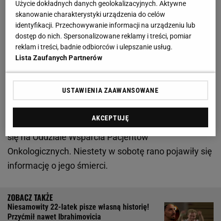
Użycie dokładnych danych geolokalizacyjnych. Aktywne
zawodowego sportu. Żelazny: Mam silne
skanowanie charakterystyki urządzenia do celów
obrzydzenie
identyfikacji. Przechowywanie informacji na urządzeniu lub
dostęp do nich. Spersonalizowane reklamy i treści, pomiar
reklam i treści, badnie odbiorców i ulepszanie usług.
Nie żyje Nico Hidalgo. Tak żegnają go Hiszpanie.
Lista Zaufanych Partnerów
"Nigdy nie zapomnimy"
USTAWIENIA ZAAWANSOWANE
Jak podaje hiszpańska "Marca", u Hidalga w 2021 r.
zdiagnozowano raka płuc. Niestety wystąpiły też
AKCEPTUJĘ
przeżuty na kości. Przez ostatnie lata leczył
się na Oddziale Wsparcia Pacjentów
Onkologicznych. Niestety w sobotę rano pojawiły się
informację o jego śmierci.
Niesamowity 22-latek pisze własną historię!
Przyćmił nawet Ibrahimovicia