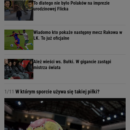
To dlatego nie było Polaków na imprezie
urodzinowej Flicka
Wiadomo kto pokaże następny mecz Rakowa w
LK. To już oficjalne
Ależ wieści ws. Bułki. W gigancie zastąpi
mistrza świata
1/11
W którym sporcie używa się takiej piłki?