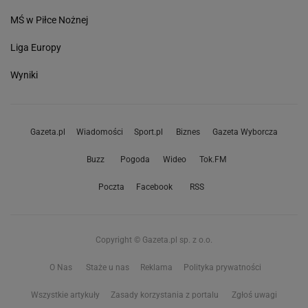
MŚ w Piłce Nożnej
Liga Europy
Wyniki
Gazeta.pl
Wiadomości
Sport.pl
Biznes
Gazeta Wyborcza
Buzz
Pogoda
Wideo
Tok.FM
Poczta
Facebook
RSS
Copyright © Gazeta.pl sp. z o.o.
O Nas
Staże u nas
Reklama
Polityka prywatności
Wszystkie artykuły
Zasady korzystania z portalu
Zgłoś uwagi