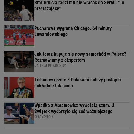
Brat Grbicia radzi mu nie wracać do Serbii. "To
przerażające"
Pucharowa wygrana Chicago. 64 minuty
Lewandowskiego
Jak teraz kupuje się nowy samochód w Polsce?
Rozmawiamy z ekspertem
MATERIAŁ PROMOCYJNY
Tichonow grzmi: Z Polakami należy postąpić
dokładnie tak samo
Wpadka z Abramowicz wywołała szum. U
Świątek wydarzyło się coś ważniejszego
SUBSKRYPCJA