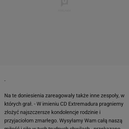
Na te doniesienia zareagowały także inne zespoły, w
których grał. - W imieniu CD Extremadura pragniemy
złożyć najszczersze kondolencje rodzinie i
przyjaciołom zmarłego. Wysyłamy Wam całą naszą
miłość i siłę w tych trudnych chwilach - przekazano.