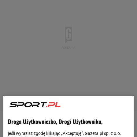
Droga Użytkowniczko, Drogi Użytkowniku,
Robert Lewandowski w wieku niespełna 37 lat
dyktuje tempo wyścigu o koronę króla strzelców La
jeśli wyrazisz zgodę klikając „Akceptuję”, Gazeta.pl sp. z o.o.