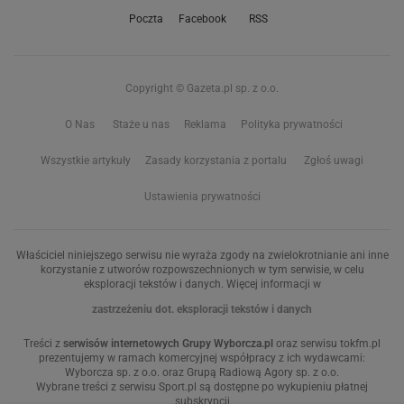
Poczta
Facebook
RSS
Copyright © Gazeta.pl sp. z o.o.
O Nas
Staże u nas
Reklama
Polityka prywatności
Wszystkie artykuły
Zasady korzystania z portalu
Zgłoś uwagi
Ustawienia prywatności
Właściciel niniejszego serwisu nie wyraża zgody na zwielokrotnianie ani inne
korzystanie z utworów rozpowszechnionych w tym serwisie, w celu
eksploracji tekstów i danych. Więcej informacji w
zastrzeżeniu dot. eksploracji tekstów i danych
Treści z
serwisów internetowych Grupy Wyborcza.pl
oraz serwisu tokfm.pl
prezentujemy w ramach komercyjnej współpracy z ich wydawcami:
Wyborcza sp. z o.o. oraz Grupą Radiową Agory sp. z o.o.
Wybrane treści z serwisu Sport.pl są dostępne po wykupieniu płatnej
subskrypcji