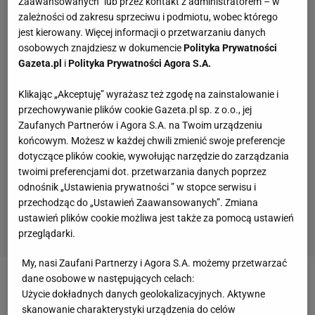
Zaawansowanych” lub przez kontakt z administratorem – w
zależności od zakresu sprzeciwu i podmiotu, wobec którego
jest kierowany. Więcej informacji o przetwarzaniu danych
osobowych znajdziesz w dokumencie
Polityka Prywatności
Gazeta.pl
i
Polityka Prywatności Agora S.A.
Klikając „Akceptuję” wyrażasz też zgodę na zainstalowanie i
przechowywanie plików cookie Gazeta.pl sp. z o.o., jej
Zaufanych Partnerów i Agora S.A. na Twoim urządzeniu
końcowym. Możesz w każdej chwili zmienić swoje preferencje
dotyczące plików cookie, wywołując narzędzie do zarządzania
twoimi preferencjami dot. przetwarzania danych poprzez
odnośnik „Ustawienia prywatności ” w stopce serwisu i
przechodząc do „Ustawień Zaawansowanych”. Zmiana
ustawień plików cookie możliwa jest także za pomocą ustawień
przeglądarki.
My, nasi Zaufani Partnerzy i Agora S.A. możemy przetwarzać
dane osobowe w następujących celach:
Zobacz wideo
Co z tym Superpucharem Polski?
Użycie dokładnych danych geolokalizacyjnych. Aktywne
"Robimy z siebie kretynów. Nikt tego nie szanuje"
skanowanie charakterystyki urządzenia do celów