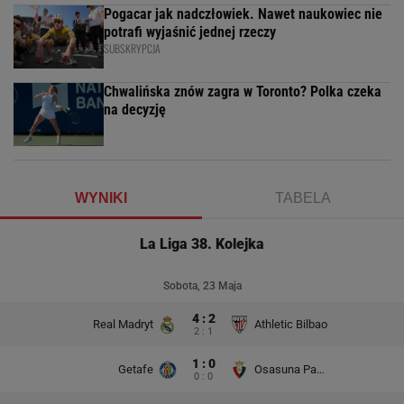
Pogacar jak nadczłowiek. Nawet naukowiec nie
potrafi wyjaśnić jednej rzeczy
SUBSKRYPCJA
Chwalińska znów zagra w Toronto? Polka czeka
na decyzję
WYNIKI
TABELA
La Liga 38. Kolejka
Sobota, 23 Maja
4 : 2
Real Madryt
Athletic Bilbao
2 : 1
1 : 0
Getafe
Osasuna Pampeluna
0 : 0