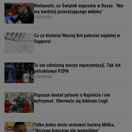
Niebywałe, co Świątek wyprawia w Dosze. "Nie
ma bardziej przerażającego widoku"
SUBSKRYPCJA
Co za historia! Maciej Kot poleciał najdalej w
Sapporo!
To oni odmienią mecze reprezentacji. Tak ich
potraktował PZPN
SUBSKRYPCJA
Papszun dostał pytanie o Rajovicia i nie
wytrzymał. Oberwało się kibicom Legii
Tylko jedno może uratować karierę Milika.
"Niczego lepszego nie wymyślimy"