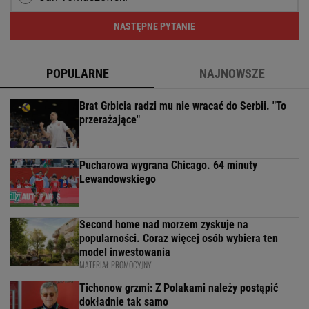
NASTĘPNE PYTANIE
POPULARNE
NAJNOWSZE
Brat Grbicia radzi mu nie wracać do Serbii. "To
przerażające"
Pucharowa wygrana Chicago. 64 minuty
Lewandowskiego
Second home nad morzem zyskuje na
popularności. Coraz więcej osób wybiera ten
model inwestowania
MATERIAŁ PROMOCYJNY
Tichonow grzmi: Z Polakami należy postąpić
dokładnie tak samo