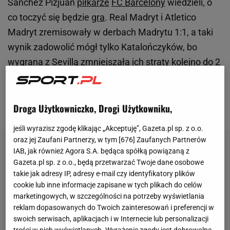
Sanchez Pizjuan
piłkarze
FC Barcelony
wiedzieli, o
co toczyć się będzie
gra
. Real Madryt i Atletico
Madryt zremisowały w derbach Madrytu 1:1, a taki
wynik zadowolić mógł tylko Katalończyków, bo
wygrana z Sevillą zmniejszała ich straty kolejno do 2
pkt do Realu oraz 1 pkt do Atletico. Zespół Hansiego
Flicka stanął przed dużą szansą, a co więcej,
wykorzystał ją w znakomitym stylu.
Droga Użytkowniczko, Drogi Użytkowniku,
jeśli wyrazisz zgodę klikając „Akceptuję”, Gazeta.pl sp. z o.o.
oraz jej Zaufani Partnerzy, w tym [
676
] Zaufanych Partnerów
IAB, jak również Agora S.A. będąca spółką powiązaną z
Gazeta.pl sp. z o.o., będą przetwarzać Twoje dane osobowe
takie jak adresy IP, adresy e-mail czy identyfikatory plików
cookie lub inne informacje zapisane w tych plikach do celów
marketingowych, w szczególności na potrzeby wyświetlania
reklam dopasowanych do Twoich zainteresowań i preferencji w
swoich serwisach, aplikacjach i w Internecie lub personalizacji
treści w nich wyświetlanych. Wyrażenie zgody jest dobrowolne.