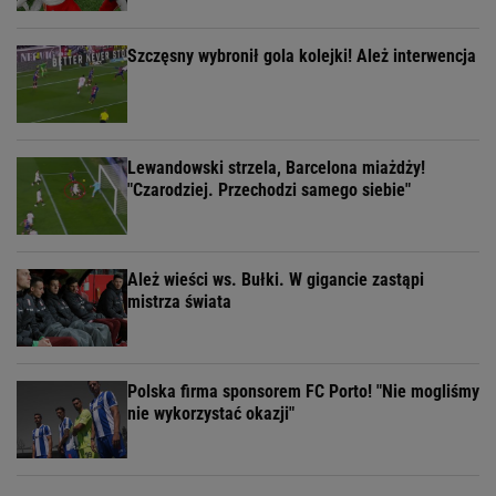
Szczęsny wybronił gola kolejki! Ależ interwencja
Lewandowski strzela, Barcelona miażdży!
"Czarodziej. Przechodzi samego siebie"
Ależ wieści ws. Bułki. W gigancie zastąpi
mistrza świata
Polska firma sponsorem FC Porto! "Nie mogliśmy
nie wykorzystać okazji"