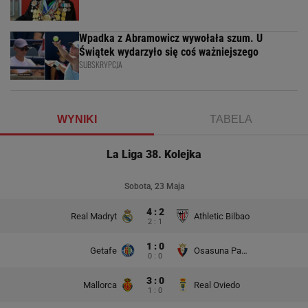
Wpadka z Abramowicz wywołała szum. U
Świątek wydarzyło się coś ważniejszego
SUBSKRYPCJA
WYNIKI
TABELA
La Liga 38. Kolejka
Sobota, 23 Maja
4 : 2
Real Madryt
Athletic Bilbao
2 : 1
1 : 0
Getafe
Osasuna Pampeluna
0 : 0
3 : 0
Mallorca
Real Oviedo
1 : 0