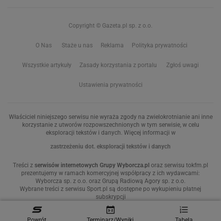
Copyright © Gazeta.pl sp. z o.o.
O Nas
Staże u nas
Reklama
Polityka prywatności
Wszystkie artykuły
Zasady korzystania z portalu
Zgłoś uwagi
Ustawienia prywatności
Właściciel niniejszego serwisu nie wyraża zgody na zwielokrotnianie ani inne
korzystanie z utworów rozpowszechnionych w tym serwisie, w celu
eksploracji tekstów i danych. Więcej informacji w
zastrzeżeniu dot. eksploracji tekstów i danych
Treści z
serwisów internetowych Grupy Wyborcza.pl
oraz serwisu tokfm.pl
prezentujemy w ramach komercyjnej współpracy z ich wydawcami:
Wyborcza sp. z o.o. oraz Grupą Radiową Agory sp. z o.o.
Wybrane treści z serwisu Sport.pl są dostępne po wykupieniu płatnej
subskrypcji
Powrót
Terminarz/Wyniki
Tabela