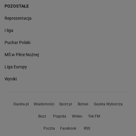
POZOSTAŁE
Reprezentacja
I liga
Puchar Polski
MŚ w Piłce Nożnej
Liga Europy
Wyniki
Gazeta.pl
Wiadomości
Sport.pl
Biznes
Gazeta Wyborcza
Buzz
Pogoda
Wideo
Tok.FM
Poczta
Facebook
RSS