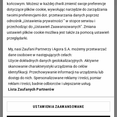
końcowym. Możesz w każdej chwili zmienić swoje preferencje
dotyczące plików cookie, wywołując narzędzie do zarządzania
twoimi preferencjami dot. przetwarzania danych poprzez
Zobacz wideo
Co z tym Superpucharem Polski?
odnośnik „Ustawienia prywatności ” w stopce serwisu i
"Robimy z siebie kretynów. Nikt tego nie szanuje"
przechodząc do „Ustawień Zaawansowanych”. Zmiana
ustawień plików cookie możliwa jest także za pomocą ustawień
przeglądarki.
Barcelona pewnie wygrywa, polsko-brazylijski duet
grasuje
My, nasi Zaufani Partnerzy i Agora S.A. możemy przetwarzać
dane osobowe w następujących celach:
Użycie dokładnych danych geolokalizacyjnych. Aktywne
Pewne zwycięstwo 4:1, świetna druga połowa
skanowanie charakterystyki urządzenia do celów
wygrana 3:0 i to mimo czerwonej kartki Fermina
identyfikacji. Przechowywanie informacji na urządzeniu lub
Lopeza w 62. minucie. Zaś całą zabawę już w 7.
dostęp do nich. Spersonalizowane reklamy i treści, pomiar
reklam i treści, badnie odbiorców i ulepszanie usług.
minucie rozpoczął Robert Lewandowski, który
Lista Zaufanych Partnerów
wykorzystał wówczas świetne zgranie
piłki
głową od
Inigo Martineza i z bliska wbił futbolówkę do bramki.
USTAWIENIA ZAAWANSOWANE
Odpowiedział tym samym na gola Kyliana Mbappe z
derbów, utrzymując przewagę w klasyfikacji