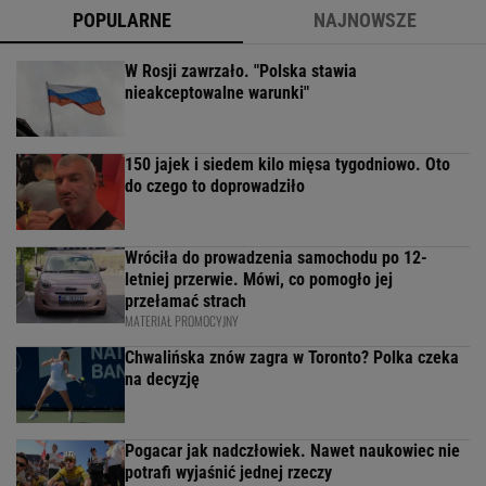
POPULARNE
NAJNOWSZE
W Rosji zawrzało. "Polska stawia
nieakceptowalne warunki"
150 jajek i siedem kilo mięsa tygodniowo. Oto
do czego to doprowadziło
Wróciła do prowadzenia samochodu po 12-
letniej przerwie. Mówi, co pomogło jej
przełamać strach
MATERIAŁ PROMOCYJNY
Chwalińska znów zagra w Toronto? Polka czeka
na decyzję
Pogacar jak nadczłowiek. Nawet naukowiec nie
potrafi wyjaśnić jednej rzeczy