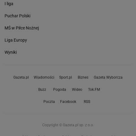
I liga
Puchar Polski
MŚ w Piłce Nożnej
Liga Europy
Wyniki
Gazeta.pl
Wiadomości
Sport.pl
Biznes
Gazeta Wyborcza
Buzz
Pogoda
Wideo
Tok.FM
Poczta
Facebook
RSS
Copyright © Gazeta.pl sp. z o.o.