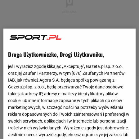
Droga Użytkowniczko, Drogi Użytkowniku,
jeśli wyrazisz zgodę klikając „Akceptuję”, Gazeta.pl sp. z o.o.
oraz jej Zaufani Partnerzy, w tym [
676
] Zaufanych Partnerów
IAB, jak również Agora S.A. będąca spółką powiązaną z
Gazeta.pl sp. z o.o., będą przetwarzać Twoje dane osobowe
FC Barcelona w czwartkowy wieczór nie miała
takie jak adresy IP, adresy e-mail czy identyfikatory plików
żadnego problemu z awansem do
półfinału
Pucharu
cookie lub inne informacje zapisane w tych plikach do celów
Króla. Podopieczni Hansiego Flicka rozgromili na
marketingowych, w szczególności na potrzeby wyświetlania
reklam dopasowanych do Twoich zainteresowań i preferencji w
wyjeździe Valencię aż 5:0. Raptem pół godziny
swoich serwisach, aplikacjach i w Internecie lub personalizacji
zajęło jej strzelenie czterech goli, a hat-tricka
treści w nich wyświetlanych. Wyrażenie zgody jest dobrowolne.
skompletował Ferran Torres, który wystąpił w
Jeśli nie chcesz wyrazić zgody, chcesz ograniczyć jej zakres lub