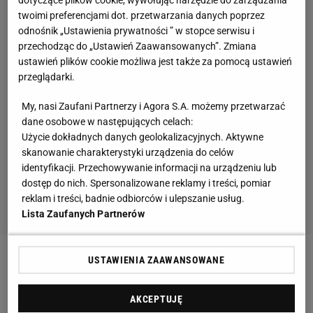
twoimi preferencjami dot. przetwarzania danych poprzez
odnośnik „Ustawienia prywatności ” w stopce serwisu i
przechodząc do „Ustawień Zaawansowanych”. Zmiana
ustawień plików cookie możliwa jest także za pomocą ustawień
przeglądarki.
My, nasi Zaufani Partnerzy i Agora S.A. możemy przetwarzać
dane osobowe w następujących celach:
Użycie dokładnych danych geolokalizacyjnych. Aktywne
skanowanie charakterystyki urządzenia do celów
identyfikacji. Przechowywanie informacji na urządzeniu lub
dostęp do nich. Spersonalizowane reklamy i treści, pomiar
reklam i treści, badnie odbiorców i ulepszanie usług.
Lista Zaufanych Partnerów
USTAWIENIA ZAAWANSOWANE
Zobacz wideo
Co z reprezentacją po
Lewandowskim? Żelazny: Jest słabo. Polacy grają w
AKCEPTUJĘ
słabych klubach