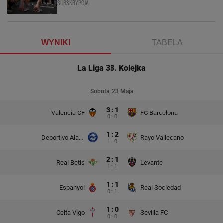
SUBSKRYPCJA
WYNIKI
TABELA
La Liga 38. Kolejka
Sobota, 23 Maja
3 : 1
Valencia CF
FC Barcelona
0 : 0
1 : 2
Deportivo Alaves
Rayo Vallecano
1 : 0
2 : 1
Real Betis
Levante
1 : 1
1 : 1
Espanyol
Real Sociedad
0 : 1
1 : 0
Celta Vigo
Sevilla FC
0 : 0