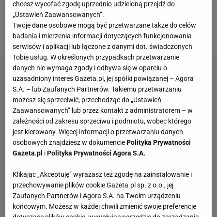
chcesz wycofać zgodę uprzednio udzieloną przejdź do
podstawowym składzie kosztem Roberta
„Ustawień Zaawansowanych”.
Lewandowskiego. Polski napastnik całe spotkanie
Twoje dane osobowe mogą być przetwarzane także do celów
przesiedział na ławce rezerwowych.
badania i mierzenia informacji dotyczących funkcjonowania
serwisów i aplikacji lub łączone z danymi dot. świadczonych
Tobie usług. W określonych przypadkach przetwarzanie
danych nie wymaga zgody i odbywa się w oparciu o
uzasadniony interes Gazeta.pl, jej spółki powiązanej – Agora
S.A. – lub Zaufanych Partnerów. Takiemu przetwarzaniu
możesz się sprzeciwić, przechodząc do „Ustawień
Zaawansowanych” lub przez kontakt z administratorem – w
zależności od zakresu sprzeciwu i podmiotu, wobec którego
jest kierowany. Więcej informacji o przetwarzaniu danych
osobowych znajdziesz w dokumencie
Polityka Prywatności
Gazeta.pl
i
Polityka Prywatności Agora S.A.
Klikając „Akceptuję” wyrażasz też zgodę na zainstalowanie i
przechowywanie plików cookie Gazeta.pl sp. z o.o., jej
Zaufanych Partnerów i Agora S.A. na Twoim urządzeniu
końcowym. Możesz w każdej chwili zmienić swoje preferencje
dotyczące plików cookie, wywołując narzędzie do zarządzania