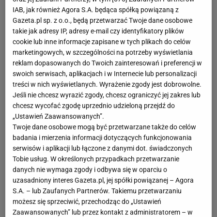
IAB, jak również Agora S.A. będąca spółką powiązaną z
Gazeta.pl sp. z o.o., będą przetwarzać Twoje dane osobowe
takie jak adresy IP, adresy e-mail czy identyfikatory plików
cookie lub inne informacje zapisane w tych plikach do celów
marketingowych, w szczególności na potrzeby wyświetlania
reklam dopasowanych do Twoich zainteresowań i preferencji w
swoich serwisach, aplikacjach i w Internecie lub personalizacji
treści w nich wyświetlanych. Wyrażenie zgody jest dobrowolne.
Jeśli nie chcesz wyrazić zgody, chcesz ograniczyć jej zakres lub
chcesz wycofać zgodę uprzednio udzieloną przejdź do
„Ustawień Zaawansowanych”.
Twoje dane osobowe mogą być przetwarzane także do celów
badania i mierzenia informacji dotyczących funkcjonowania
serwisów i aplikacji lub łączone z danymi dot. świadczonych
Tobie usług. W określonych przypadkach przetwarzanie
danych nie wymaga zgody i odbywa się w oparciu o
uzasadniony interes Gazeta.pl, jej spółki powiązanej – Agora
S.A. – lub Zaufanych Partnerów. Takiemu przetwarzaniu
możesz się sprzeciwić, przechodząc do „Ustawień
Zaawansowanych” lub przez kontakt z administratorem – w