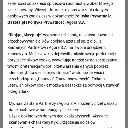
zależności od zakresu sprzeciwu i podmiotu, wobec którego
jest kierowany. Więcej informacji o przetwarzaniu danych
osobowych znajdziesz w dokumencie
Polityka Prywatności
Gazeta.pl
i
Polityka Prywatności Agora S.A.
Klikając „Akceptuję” wyrażasz też zgodę na zainstalowanie i
przechowywanie plików cookie Gazeta.pl sp. z o.o., jej
Zaufanych Partnerów i Agora S.A. na Twoim urządzeniu
końcowym. Możesz w każdej chwili zmienić swoje preferencje
dotyczące plików cookie, wywołując narzędzie do zarządzania
twoimi preferencjami dot. przetwarzania danych poprzez
odnośnik „Ustawienia prywatności ” w stopce serwisu i
Zobacz wideo
przechodząc do „Ustawień Zaawansowanych”. Zmiana
ustawień plików cookie możliwa jest także za pomocą ustawień
W 59. minucie szczęśliwym uderzeniu i fatalnej
przeglądarki.
interwencji Stole Dimitrievskiego piątą bramkę
My, nasi Zaufani Partnerzy i Agora S.A. możemy przetwarzać
zdobył
Lamine Yamal
. W półfinale pucharowych
dane osobowe w następujących celach:
rozgrywek kolejny występ w Barcelonie zaliczył
Użycie dokładnych danych geolokalizacyjnych. Aktywne
skanowanie charakterystyki urządzenia do celów
Wojciech Szczęsny, a całe spotkanie na ławce