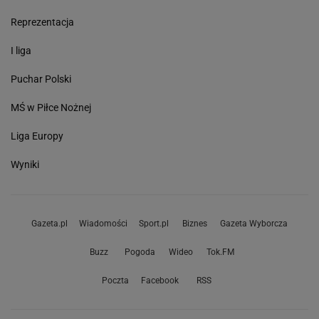
Reprezentacja
I liga
Puchar Polski
MŚ w Piłce Nożnej
Liga Europy
Wyniki
Gazeta.pl
Wiadomości
Sport.pl
Biznes
Gazeta Wyborcza
Buzz
Pogoda
Wideo
Tok.FM
Poczta
Facebook
RSS