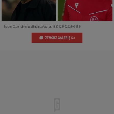
Screen X.com/MengualEnLinea/status/1887623992623964354
OTWÓRZ GALERIĘ
(3)