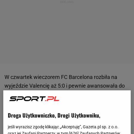
W czwartek wieczorem FC Barcelona rozbiła na
wyjeździe Valencię aż 5:0 i pewnie awansowała do
półfinału Pucharu Króla. Cztery z pięciu goli drużyna
Hansiego Flicka strzeliła jeszcze przed przerwą. Aż
trzy bramki zdobył były zawodnik Valencii - Ferran
Droga Użytkowniczko, Drogi Użytkowniku,
Torres - a jedną dołożył Fermin Lopez.
jeśli wyrazisz zgodę klikając „Akceptuję”, Gazeta.pl sp. z o.o.
oraz jej Zaufani Partnerzy, w tym [
676
] Zaufanych Partnerów