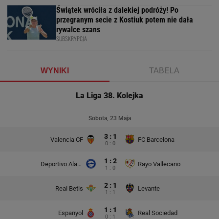
Świątek wróciła z dalekiej podróży! Po
przegranym secie z Kostiuk potem nie dała
rywalce szans
SUBSKRYPCJA
WYNIKI
TABELA
La Liga 38. Kolejka
Sobota, 23 Maja
3 : 1
Valencia CF
FC Barcelona
0 : 0
1 : 2
Deportivo Alaves
Rayo Vallecano
1 : 0
2 : 1
Real Betis
Levante
1 : 1
1 : 1
Espanyol
Real Sociedad
0 : 1