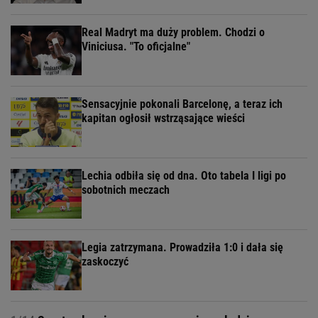
Real Madryt ma duży problem. Chodzi o
Viniciusa. "To oficjalne"
Sensacyjnie pokonali Barcelonę, a teraz ich
kapitan ogłosił wstrząsające wieści
Lechia odbiła się od dna. Oto tabela I ligi po
sobotnich meczach
Legia zatrzymana. Prowadziła 1:0 i dała się
zaskoczyć