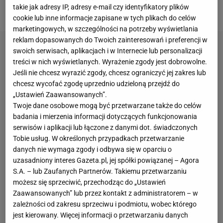
takie jak adresy IP, adresy e-mail czy identyfikatory plików
Szczęsnego.
cookie lub inne informacje zapisane w tych plikach do celów
marketingowych, w szczególności na potrzeby wyświetlania
reklam dopasowanych do Twoich zainteresowań i preferencji w
swoich serwisach, aplikacjach i w Internecie lub personalizacji
treści w nich wyświetlanych. Wyrażenie zgody jest dobrowolne.
Jeśli nie chcesz wyrazić zgody, chcesz ograniczyć jej zakres lub
chcesz wycofać zgodę uprzednio udzieloną przejdź do
„Ustawień Zaawansowanych”.
Twoje dane osobowe mogą być przetwarzane także do celów
badania i mierzenia informacji dotyczących funkcjonowania
serwisów i aplikacji lub łączone z danymi dot. świadczonych
Tobie usług. W określonych przypadkach przetwarzanie
danych nie wymaga zgody i odbywa się w oparciu o
uzasadniony interes Gazeta.pl, jej spółki powiązanej – Agora
S.A. – lub Zaufanych Partnerów. Takiemu przetwarzaniu
możesz się sprzeciwić, przechodząc do „Ustawień
Zaawansowanych” lub przez kontakt z administratorem – w
zależności od zakresu sprzeciwu i podmiotu, wobec którego
jest kierowany. Więcej informacji o przetwarzaniu danych