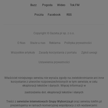
Buzz
Pogoda
Wideo
Tok.FM
Poczta
Facebook
RSS
Copyright © Gazeta.pl sp. z o.o.
O Nas
Staże u nas
Reklama
Polityka prywatności
Wszystkie artykuły
Zasady korzystania z portalu
Zgłoś uwagi
Ustawienia prywatności
Właściciel niniejszego serwisu nie wyraża zgody na zwielokrotnianie ani inne
korzystanie z utworów rozpowszechnionych w tym serwisie, w celu
eksploracji tekstów i danych. Więcej informacji w
zastrzeżeniu dot. eksploracji tekstów i danych
Treści z
serwisów internetowych Grupy Wyborcza.pl
oraz serwisu tokfm.pl
prezentujemy w ramach komercyjnej współpracy z ich wydawcami: