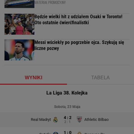
MATERIAŁ PROMOCYJNY
Będzie wielki hit z udziałem Osaki w Toronto!
Oto ostatnie ćwierćfinalistki
Messi wściekły po pogrzebie ojca. Szykują się
liczne pozwy
WYNIKI
TABELA
La Liga 38. Kolejka
Sobota, 23 Maja
4 : 2
Real Madryt
Athletic Bilbao
2 : 1
1 : 0