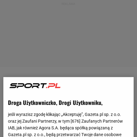
FC Barcelona w tym sezonie sięgnęła już po jedno
trofeum - Superpuchar Hiszpanii. Rywalizację, która
rozgrywana była w Arabii Saudyjskiej Blaugrana
Droga Użytkowniczko, Drogi Użytkowniku,
wygrała w bezpośrednim starciu z Realem Madryt.
jeśli wyrazisz zgodę klikając „Akceptuję”, Gazeta.pl sp. z o.o.
Królewscy zostali wówczas rozbici 5:2 i być może
oraz jej Zaufani Partnerzy, w tym [
676
] Zaufanych Partnerów
innym wynikiem zakończyłoby się to spotkanie,
IAB, jak również Agora S.A. będąca spółką powiązaną z
gdyby nie czerwona kartka dla Wojciecha
Gazeta.pl sp. z o.o., będą przetwarzać Twoje dane osobowe