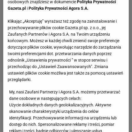
osobowych znajdziesz w dokumencie
Polityka Prywatności
Gazeta.pl
i
Polityka Prywatności Agora S.A.
Klikając „Akceptuję” wyrażasz też zgodę na zainstalowanie i
przechowywanie plików cookie Gazeta.pl sp. z o.o., jej
Zaufanych Partnerów i Agora S.A. na Twoim urządzeniu
końcowym. Możesz w każdej chwili zmienić swoje preferencje
dotyczące plików cookie, wywołując narzędzie do zarządzania
twoimi preferencjami dot. przetwarzania danych poprzez
odnośnik „Ustawienia prywatności ” w stopce serwisu i
przechodząc do „Ustawień Zaawansowanych”. Zmiana
ustawień plików cookie możliwa jest także za pomocą ustawień
przeglądarki.
My, nasi Zaufani Partnerzy i Agora S.A. możemy przetwarzać
Zobacz wideo
Hiszpańscy kibice uderzają w
dane osobowe w następujących celach:
Szczęsnego. Żelazny: To internetowe trolle
Użycie dokładnych danych geolokalizacyjnych. Aktywne
skanowanie charakterystyki urządzenia do celów
identyfikacji. Przechowywanie informacji na urządzeniu lub
FC Barcelona ma świetne wspomnienia ze starć z
dostęp do nich. Spersonalizowane reklamy i treści, pomiar
Valencią
reklam i treści, badnie odbiorców i ulepszanie usług.