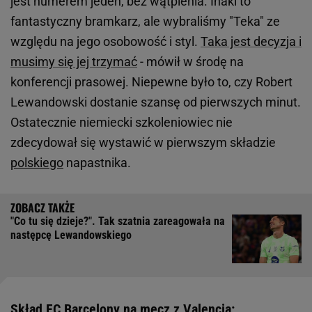
jest numerem jeden, bez wątpienia. Inaki to
fantastyczny bramkarz, ale wybraliśmy "Teka" ze
względu na jego osobowość i styl.
Taka jest decyzja i
musimy się jej trzymać
- mówił w środę na
konferencji prasowej. Niepewne było to, czy Robert
Lewandowski dostanie szansę od pierwszych minut.
Ostatecznie niemiecki szkoleniowiec nie
zdecydował się wystawić w pierwszym składzie
polskiego
napastnika.
"Co tu się dzieje?". Tak szatnia zareagowała na
następcę Lewandowskiego
Skład FC Barcelony na mecz z Valencią: