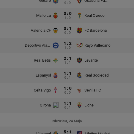
Getafe
Osasuna Pampeluna
0 : 0
3 : 0
Mallorca
Real Oviedo
1 : 0
3 : 1
Valencia CF
FC Barcelona
0 : 0
1 : 2
Deportivo Alaves
Rayo Vallecano
1 : 0
2 : 1
Real Betis
Levante
1 : 1
1 : 1
Espanyol
Real Sociedad
0 : 1
1 : 0
Celta Vigo
Sevilla FC
0 : 0
1 : 1
Girona
Elche
0 : 1
Niedziela, 24 Maja
5 : 1
Villarreal
Atletico Madryt