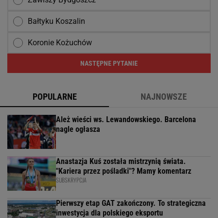
Bałtyku Koszalin
Koronie Kożuchów
NASTĘPNE PYTANIE
POPULARNE
NAJNOWSZE
Ależ wieści ws. Lewandowskiego. Barcelona
nagle ogłasza
Anastazja Kuś została mistrzynią świata.
"Kariera przez pośladki"? Mamy komentarz
SUBSKRYPCJA
Pierwszy etap GAT zakończony. To strategiczna
inwestycja dla polskiego eksportu