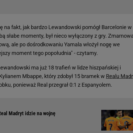
ę na fakt, jak bardzo Lewandowski pomógł Barcelonie w
obą słabe momenty, był nieco wyłączony z gry. Zmarnowa
łową, ale po dośrodkowaniu Yamala włożył nogę we
iejszy moment tego popołudnia" - czytamy.
wandowski ma już 18 trafień w lidze hiszpańskiej i
Kylianem Mbappe, który zdobył 15 bramek w
Realu Madr
obku, ponieważ Real przegrał 0:1 z Espanyolem.
Real Madryt idzie na wojnę