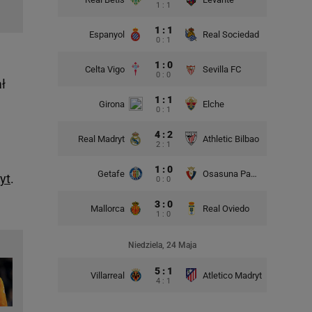
1 : 1
1 : 1
Espanyol
Real Sociedad
0 : 1
1 : 0
Celta Vigo
Sevilla FC
0 : 0
ł
1 : 1
Girona
Elche
0 : 1
4 : 2
Real Madryt
Athletic Bilbao
2 : 1
1 : 0
Getafe
Osasuna Pampeluna
yt
.
0 : 0
3 : 0
Mallorca
Real Oviedo
1 : 0
Niedziela, 24 Maja
5 : 1
Villarreal
Atletico Madryt
4 : 1