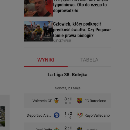
tygodniowo. Oto do czego to
doprowadziło
Człowiek, który podkręcił
prędkość światła. Czy Pogacar
łamie prawa biologii?
SUBSKRYPCJA
WYNIKI
TABELA
La Liga 38. Kolejka
Sobota, 23 Maja
3 : 1
Valencia CF
FC Barcelona
0 : 0
1 : 2
Deportivo Alaves
Rayo Vallecano
1 : 0
2 : 1
Real Betis
Levante