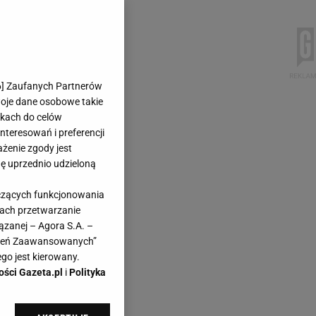
6
] Zaufanych Partnerów
woje dane osobowe takie
likach do celów
teresowań i preferencji
ażenie zgody jest
dę uprzednio udzieloną
yczących funkcjonowania
kach przetwarzanie
ązanej – Agora S.A. –
awień Zaawansowanych”
go jest kierowany.
ości Gazeta.pl
i
Polityka