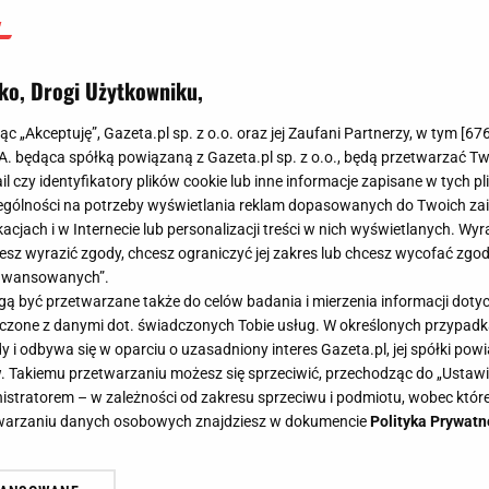
ko, Drogi Użytkowniku,
jąc „Akceptuję”, Gazeta.pl sp. z o.o. oraz jej Zaufani Partnerzy, w tym [
67
.A. będąca spółką powiązaną z Gazeta.pl sp. z o.o., będą przetwarzać T
ail czy identyfikatory plików cookie lub inne informacje zapisane w tych p
gólności na potrzeby wyświetlania reklam dopasowanych do Twoich zain
acjach i w Internecie lub personalizacji treści w nich wyświetlanych. Wyr
cesz wyrazić zgody, chcesz ograniczyć jej zakres lub chcesz wycofać zgo
aawansowanych”.
 być przetwarzane także do celów badania i mierzenia informacji dot
 łączone z danymi dot. świadczonych Tobie usług. W określonych przypad
i odbywa się w oparciu o uzasadniony interes Gazeta.pl, jej spółki powi
. Takiemu przetwarzaniu możesz się sprzeciwić, przechodząc do „Ust
nistratorem – w zależności od zakresu sprzeciwu i podmiotu, wobec które
etwarzaniu danych osobowych znajdziesz w dokumencie
Polityka Prywatn