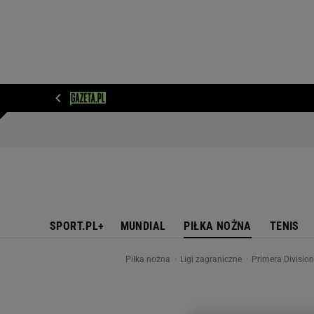
WIADOMOŚCI
NEXT
SPORT
PLOTEK
D
SPORT.PL+
MUNDIAL
PIŁKA NOŻNA
TENIS
Piłka nożna
Ligi zagraniczne
Primera Divisio