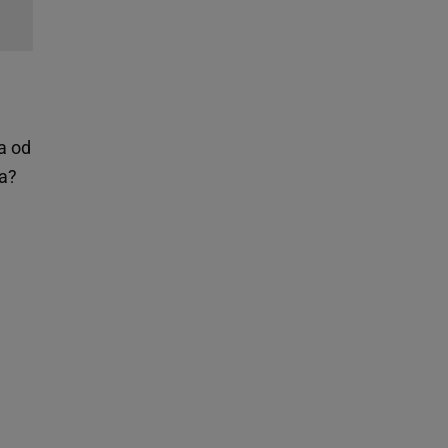
a od
a?