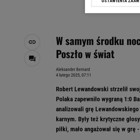
USTAWIENIA ZAA
Klikając „Akceptuję” wyra
Zaufanych Partnerów i A
dotyczące plików cookie,
odnośnik „Ustawienia pr
plików cookie możliwa je
W samym środku nocy
My, nasi Zaufani Partne
Poszło w świat
Użycie dokładnych danych
Przechowywanie informacji
badnie odbiorców i uleps
Aleksander Bernard
4 lutego 2025, 07:11
Robert Lewandowski strzelił swoj
Polaka zapewniło wygraną 1:0 Ba
analizowali grę Lewandowskiego 
karnym. Były też krytyczne głosy
piłki, mało angażował się w grę 