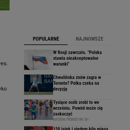
POPULARNE
NAJNOWSZE
W Rosji zawrzało. "Polska
stawia nieakceptowalne
ves.
warunki"
Chwalińska znów zagra w
Toronto? Polka czeka na
wko
decyzję
Tysiące osób zrobi to we
wrześniu. Powód może cię
zaskoczyć
MATERIAŁ PROMOCYJNY, 18+
150 jajek i siedem kilo mięsa