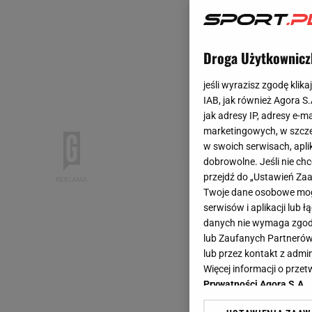
Droga Użytkownicz
jeśli wyrazisz zgodę klika
IAB, jak również Agora S
jak adresy IP, adresy e-m
marketingowych, w szcze
w swoich serwisach, aplik
dobrowolne. Jeśli nie ch
przejdź do „Ustawień Z
Twoje dane osobowe mogą
serwisów i aplikacji lub
danych nie wymaga zgody 
lub Zaufanych Partnerów
lub przez kontakt z admi
Więcej informacji o prz
Prywatności Agora S.A.