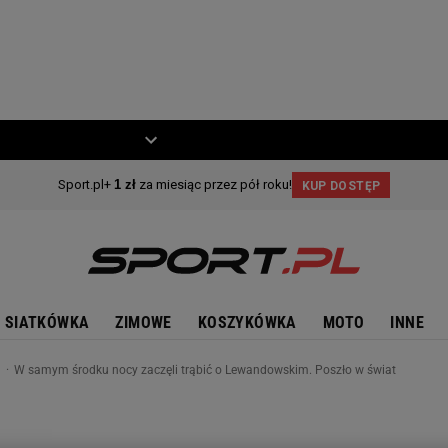
ZIECKO
MOTO
SIATKÓWKA
ZIMOWE
KOSZYKÓWKA
MOTO
INNE
n
W samym środku nocy zaczęli trąbić o Lewandowskim. Poszło w świat