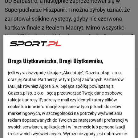
UD Barbastro, a następnie zaprezentował się w
Superpucharze Hiszpanii. I można byłoby uznać, że
zanotował solidne występy, gdyby nie czerwona
kartka w finale z
Realem Madryt
. Mimo wszystko
Hansi Flick nie stracił do niego zaufania. Ba, postawił
na niego w meczu z Benfiką Lizbona w
Lidze
Mistrzów
.
Droga Użytkowniczko, Drogi Użytkowniku,
jeśli wyrazisz zgodę klikając „Akceptuję”, Gazeta.pl sp. z o.o.
oraz jej Zaufani Partnerzy, w tym [
676
] Zaufanych Partnerów
IAB, jak również Agora S.A. będąca spółką powiązaną z
Gazeta.pl sp. z o.o., będą przetwarzać Twoje dane osobowe
takie jak adresy IP, adresy e-mail czy identyfikatory plików
cookie lub inne informacje zapisane w tych plikach do celów
marketingowych, w szczególności na potrzeby wyświetlania
reklam dopasowanych do Twoich zainteresowań i preferencji w
swoich serwisach, aplikacjach i w Internecie lub personalizacji
treści w nich wyświetlanych. Wyrażenie zgody jest dobrowolne.