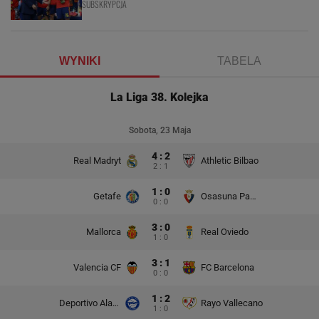
SUBSKRYPCJA
WYNIKI
TABELA
La Liga 38. Kolejka
Sobota, 23 Maja
4 : 2
Real Madryt
Athletic Bilbao
2 : 1
1 : 0
Getafe
Osasuna Pampeluna
0 : 0
3 : 0
Mallorca
Real Oviedo
1 : 0
3 : 1
Valencia CF
FC Barcelona
0 : 0
1 : 2
Deportivo Alaves
Rayo Vallecano
1 : 0