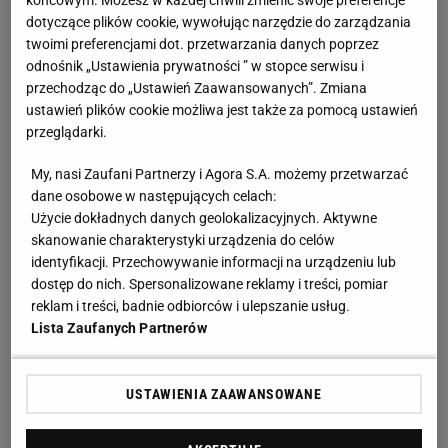
końcowym. Możesz w każdej chwili zmienić swoje preferencje
dotyczące plików cookie, wywołując narzędzie do zarządzania
Zobacz wideo
Wojciech Szczęsny skończony w
twoimi preferencjami dot. przetwarzania danych poprzez
Barcelonie?!
odnośnik „Ustawienia prywatności ” w stopce serwisu i
przechodząc do „Ustawień Zaawansowanych”. Zmiana
ustawień plików cookie możliwa jest także za pomocą ustawień
Tam Polak popełnił dwa koszmarne błędy, po
przeglądarki.
których drużyna musiała gonić wynik. W końcówce
My, nasi Zaufani Partnerzy i Agora S.A. możemy przetwarzać
utrzymał jednak nerwy na wodzy, obronił strzał
dane osobowe w następujących celach:
Angela Di Marii przy stanie 4:4, a po chwili Raphinha
Użycie dokładnych danych geolokalizacyjnych. Aktywne
zdobył decydującego gola.
I choć media mocno go
skanowanie charakterystyki urządzenia do celów
identyfikacji. Przechowywanie informacji na urządzeniu lub
skrytykowały, to sam trener nie miał do niego
dostęp do nich. Spersonalizowane reklamy i treści, pomiar
większych pretensji
. - Który zawodnik nie popełnia
reklam i treści, badnie odbiorców i ulepszanie usług.
błędów? (...) Wygrywamy razem, przegrywamy
Lista Zaufanych Partnerów
razem - mówił.
USTAWIENIA ZAAWANSOWANE
Wojciech Szczęsny ma nietypowe hobby. Oddał się
mu przed meczem LM