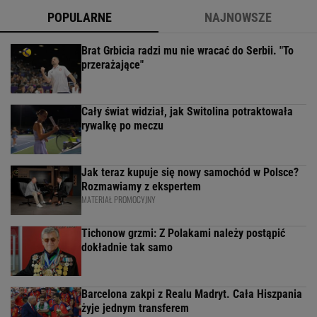
POPULARNE
NAJNOWSZE
Brat Grbicia radzi mu nie wracać do Serbii. "To
przerażające"
Cały świat widział, jak Switolina potraktowała
rywalkę po meczu
Jak teraz kupuje się nowy samochód w Polsce?
Rozmawiamy z ekspertem
MATERIAŁ PROMOCYJNY
Tichonow grzmi: Z Polakami należy postąpić
dokładnie tak samo
Barcelona zakpi z Realu Madryt. Cała Hiszpania
żyje jednym transferem