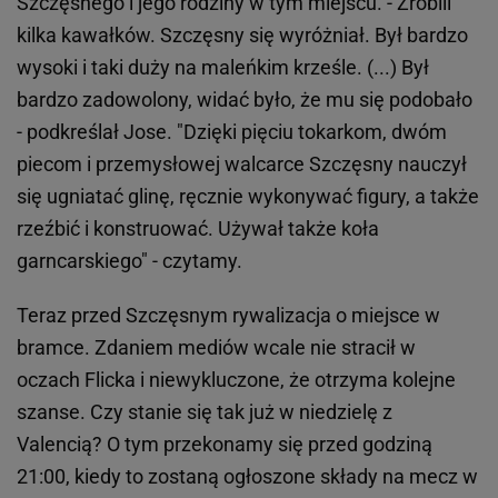
Szczęsnego i jego rodziny w tym miejscu. - Zrobili
kilka kawałków. Szczęsny się wyróżniał. Był bardzo
wysoki i taki duży na maleńkim krześle. (...) Był
bardzo zadowolony, widać było, że mu się podobało
- podkreślał Jose. "Dzięki pięciu tokarkom, dwóm
piecom i przemysłowej walcarce Szczęsny nauczył
się ugniatać glinę, ręcznie wykonywać figury, a także
rzeźbić i konstruować. Używał także koła
garncarskiego" - czytamy.
Teraz przed Szczęsnym rywalizacja o miejsce w
bramce. Zdaniem mediów wcale nie stracił w
oczach Flicka i niewykluczone, że otrzyma kolejne
szanse. Czy stanie się tak już w niedzielę z
Valencią? O tym przekonamy się przed godziną
21:00, kiedy to zostaną ogłoszone składy na mecz w