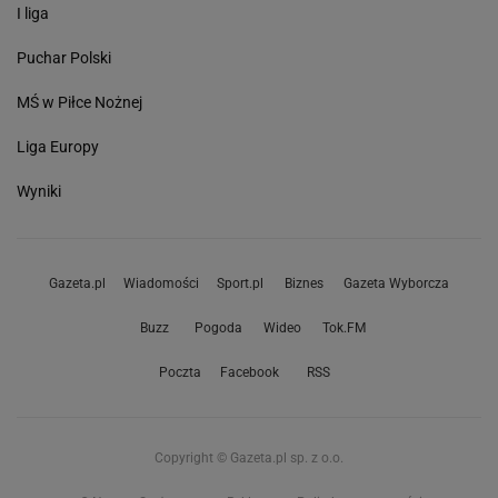
I liga
Puchar Polski
MŚ w Piłce Nożnej
Liga Europy
Wyniki
Gazeta.pl
Wiadomości
Sport.pl
Biznes
Gazeta Wyborcza
Buzz
Pogoda
Wideo
Tok.FM
Poczta
Facebook
RSS
Copyright © Gazeta.pl sp. z o.o.