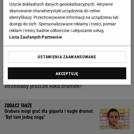
Użycie dokładnych danych geolokalizacyjnych. Aktywne
Złota Piłka dla Szczęsnego? Hiszpański
skanowanie charakterystyki urządzenia do celów
identyfikacji. Przechowywanie informacji na urządzeniu lub
dziennikarz przejechał się po Realu Madryt
dostęp do nich. Spersonalizowane reklamy i treści, pomiar
reklam i treści, badnie odbiorców i ulepszanie usług.
Można nawet zaryzykować stwierdzenie, że
Lista Zaufanych Partnerów
nieudane starcie Szczęsnego z Mbappe uratowało
Real
Madryt przed kompletną kompromitacją. Wynik
USTAWIENIA ZAAWANSOWANE
2:5 oczywiście chluby nie przynosi, ale aż do
czerwonej kartki
polskiego
bramkarza mecz był
AKCEPTUJĘ
bardzo jednostronny - i kto wie, może Barcelona
strzeliłaby jeszcze kilka bramek?
Grabara mógł grać dla giganta i nagle dramat.
"Był tam jedną nogą"