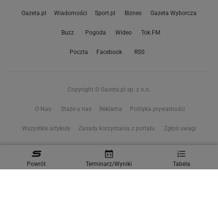
Gazeta.pl
Wiadomości
Sport.pl
Biznes
Gazeta Wyborcza
Buzz
Pogoda
Wideo
Tok.FM
Poczta
Facebook
RSS
Copyright © Gazeta.pl sp. z o.o.
O Nas
Staże u nas
Reklama
Polityka prywatności
Wszystkie artykuły
Zasady korzystania z portalu
Zgłoś uwagi
Ustawienia prywatności
Powrót
Terminarz/Wyniki
Tabela
Właściciel niniejszego serwisu nie wyraża zgody na zwielokrotnianie ani inne
korzystanie z utworów rozpowszechnionych w tym serwisie, w celu
eksploracji tekstów i danych. Więcej informacji w
zastrzeżeniu dot. eksploracji tekstów i danych