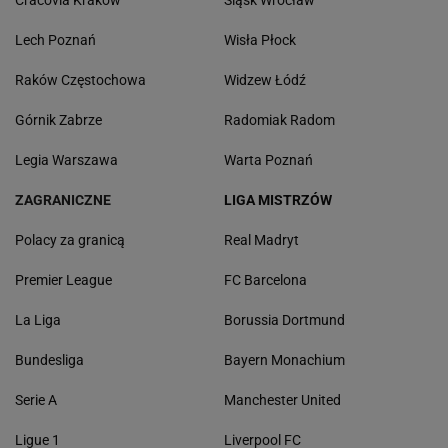
Cracovia Kraków
Śląsk Wrocław
Lech Poznań
Wisła Płock
Raków Częstochowa
Widzew Łódź
Górnik Zabrze
Radomiak Radom
Legia Warszawa
Warta Poznań
ZAGRANICZNE
LIGA MISTRZÓW
Polacy za granicą
Real Madryt
Premier League
FC Barcelona
La Liga
Borussia Dortmund
Bundesliga
Bayern Monachium
Serie A
Manchester United
Ligue 1
Liverpool FC