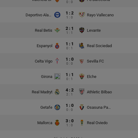
0 : 0
1 : 2
Deportivo Alaves
Rayo Vallecano
1 : 0
2 : 1
Real Betis
Levante
1 : 1
1 : 1
Espanyol
Real Sociedad
0 : 1
1 : 0
Celta Vigo
Sevilla FC
0 : 0
1 : 1
Girona
Elche
0 : 1
4 : 2
Real Madryt
Athletic Bilbao
2 : 1
1 : 0
Getafe
Osasuna Pampeluna
0 : 0
3 : 0
Mallorca
Real Oviedo
1 : 0