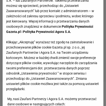
S.A. – lub Zaufanych Partnerów. Takiemu przetwarzaniu
możesz się sprzeciwić, przechodząc do „Ustawień
Zaawansowanych” lub przez kontakt z administratorem – w
zależności od zakresu sprzeciwu i podmiotu, wobec którego
jest kierowany. Więcej informacji o przetwarzaniu danych
osobowych znajdziesz w dokumencie
Polityka Prywatności
Gazeta.pl
i
Polityka Prywatności Agora S.A.
Klikając „Akceptuję” wyrażasz też zgodę na zainstalowanie i
przechowywanie plików cookie Gazeta.pl sp. z o.o., jej
Zaufanych Partnerów i Agora S.A. na Twoim urządzeniu
końcowym. Możesz w każdej chwili zmienić swoje preferencje
dotyczące plików cookie, wywołując narzędzie do zarządzania
twoimi preferencjami dot. przetwarzania danych poprzez
odnośnik „Ustawienia prywatności ” w stopce serwisu i
przechodząc do „Ustawień Zaawansowanych”. Zmiana
ustawień plików cookie możliwa jest także za pomocą ustawień
przeglądarki.
Zobacz wideo
"To jest bandytyzm. Przerażające".
Dosadne opinie o zachowaniu Podolskiego
My, nasi Zaufani Partnerzy i Agora S.A. możemy przetwarzać
dane osobowe w następujących celach: