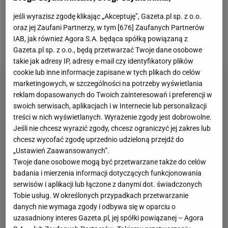
Polski zakończył swój występ przedwcześnie. W
jeśli wyrazisz zgodę klikając „Akceptuję”, Gazeta.pl sp. z o.o.
dodatku po jego czerwonej kartce Barcelona
oraz jej Zaufani Partnerzy, w tym [
676
] Zaufanych Partnerów
IAB, jak również Agora S.A. będąca spółką powiązaną z
przestała wyprowadzać kolejne ataki.
Gazeta.pl sp. z o.o., będą przetwarzać Twoje dane osobowe
takie jak adresy IP, adresy e-mail czy identyfikatory plików
cookie lub inne informacje zapisane w tych plikach do celów
marketingowych, w szczególności na potrzeby wyświetlania
reklam dopasowanych do Twoich zainteresowań i preferencji w
swoich serwisach, aplikacjach i w Internecie lub personalizacji
treści w nich wyświetlanych. Wyrażenie zgody jest dobrowolne.
Jeśli nie chcesz wyrazić zgody, chcesz ograniczyć jej zakres lub
chcesz wycofać zgodę uprzednio udzieloną przejdź do
„Ustawień Zaawansowanych”.
Twoje dane osobowe mogą być przetwarzane także do celów
badania i mierzenia informacji dotyczących funkcjonowania
serwisów i aplikacji lub łączone z danymi dot. świadczonych
Tobie usług. W określonych przypadkach przetwarzanie
danych nie wymaga zgody i odbywa się w oparciu o
uzasadniony interes Gazeta.pl, jej spółki powiązanej – Agora