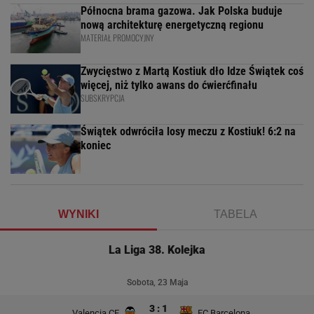
Północna brama gazowa. Jak Polska buduje
nową architekturę energetyczną regionu
MATERIAŁ PROMOCYJNY
Zwycięstwo z Martą Kostiuk dło Idze Świątek coś
więcej, niż tylko awans do ćwierćfinału
SUBSKRYPCJA
Świątek odwróciła losy meczu z Kostiuk! 6:2 na
koniec
WYNIKI
TABELA
La Liga 38. Kolejka
Sobota, 23 Maja
3 : 1
Valencia CF
FC Barcelona