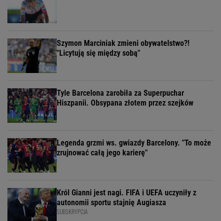
Szymon Marciniak zmieni obywatelstwo?!
"Licytują się między sobą"
Tyle Barcelona zarobiła za Superpuchar
Hiszpanii. Obsypana złotem przez szejków
Legenda grzmi ws. gwiazdy Barcelony. "To może
zrujnować całą jego karierę"
Król Gianni jest nagi. FIFA i UEFA uczyniły z
autonomii sportu stajnię Augiasza
SUBSKRYPCJA