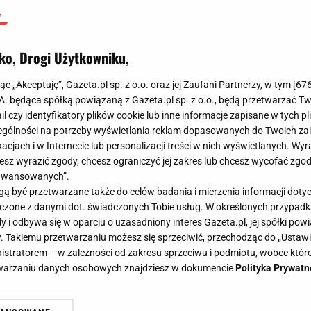
ko, Drogi Użytkowniku,
jąc „Akceptuję”, Gazeta.pl sp. z o.o. oraz jej Zaufani Partnerzy, w tym [
67
.A. będąca spółką powiązaną z Gazeta.pl sp. z o.o., będą przetwarzać T
ail czy identyfikatory plików cookie lub inne informacje zapisane w tych p
gólności na potrzeby wyświetlania reklam dopasowanych do Twoich zain
acjach i w Internecie lub personalizacji treści w nich wyświetlanych. Wyr
cesz wyrazić zgody, chcesz ograniczyć jej zakres lub chcesz wycofać zgo
aawansowanych”.
 być przetwarzane także do celów badania i mierzenia informacji dot
 łączone z danymi dot. świadczonych Tobie usług. W określonych przypad
i odbywa się w oparciu o uzasadniony interes Gazeta.pl, jej spółki powi
. Takiemu przetwarzaniu możesz się sprzeciwić, przechodząc do „Ust
nistratorem – w zależności od zakresu sprzeciwu i podmiotu, wobec które
etwarzaniu danych osobowych znajdziesz w dokumencie
Polityka Prywatn