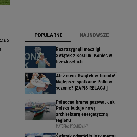
POPULARNE
NAJNOWSZE
czas
en
Rozstrzygnęli mecz Igi
Świątek z Kostiuk. Koniec w
trzech setach
Ależ mecz Świątek w Toronto!
Najlepsze spotkanie Polki w
sezonie? [ZAPIS RELACJI]
Północna brama gazowa. Jak
Polska buduje nową
architekturę energetyczną
regionu
MATERIAŁ PROMOCYJNY
Świątek odwróciła losy meczu