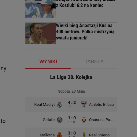
z Kostiuk! 6:2 na koniec
Wielki bieg Anastazji Kuś na
400 metrów. Polka mistrzynią
świata juniorek!
WYNIKI
TABELA
yny
La Liga 38. Kolejka
Sobota, 23 Maja
4 : 2
Real Madryt
Athletic Bilbao
2 : 1
1 : 0
Getafe
Osasuna Pampeluna
 to
0 : 0
3 : 0
Mallorca
Real Oviedo