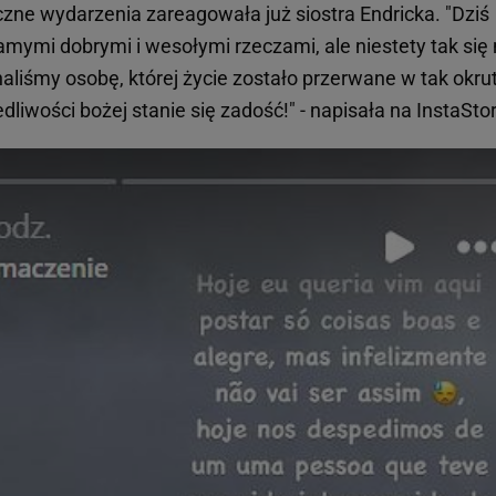
iczne wydarzenia zareagowała już siostra Endricka. "Dziś
mymi dobrymi i wesołymi rzeczami, ale niestety tak się 
aliśmy osobę, której życie zostało przerwane w tak okru
liwości bożej stanie się zadość!" - napisała na InstaStor