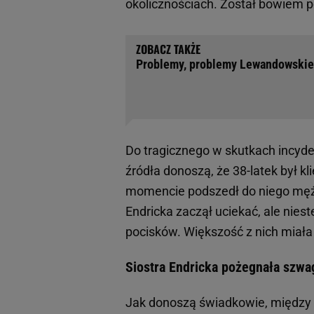
okolicznościach. Został bowiem p
Problemy, problemy Lewandowskieg
Do tragicznego w skutkach incyde
źródła donoszą, że 38-latek był k
momencie podszedł do niego mężcz
Endricka zaczął uciekać, ale niest
pocisków. Większość z nich miała 
Siostra Endricka pożegnała szwa
Jak donoszą świadkowie, między m