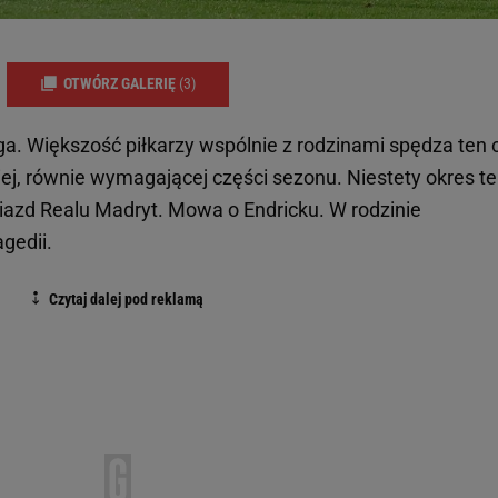
OTWÓRZ GALERIĘ
(3)
a. Większość piłkarzy wspólnie z rodzinami spędza ten 
iej, równie wymagającej części sezonu. Niestety okres t
gwiazd Realu Madryt. Mowa o Endricku. W rodzinie
agedii.