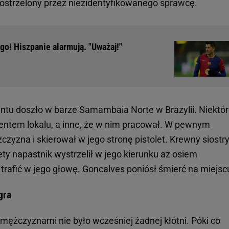
ostrzelony przez niezidentyfikowanego sprawcę.
o! Hiszpanie alarmują. "Uważaj!"
ntu doszło w barze Samambaia Norte w Brazylii. Niektó
lientem lokalu, a inne, że w nim pracował. W pewnym
yzna i skierował w jego stronę pistolet. Krewny siostr
ety napastnik wystrzelił w jego kierunku aż osiem
trafić w jego głowę. Goncalves poniósł śmierć na miejsc
gra
ężczyznami nie było wcześniej żadnej kłótni. Póki co