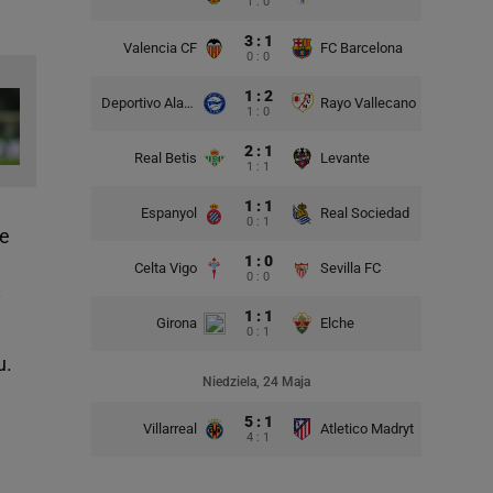
1 : 0
3 : 1
Valencia CF
FC Barcelona
0 : 0
1 : 2
Deportivo Alaves
Rayo Vallecano
1 : 0
2 : 1
Real Betis
Levante
1 : 1
1 : 1
Espanyol
Real Sociedad
0 : 1
re
1 : 0
Celta Vigo
Sevilla FC
0 : 0
y
1 : 1
Girona
Elche
0 : 1
u.
Niedziela, 24 Maja
5 : 1
Villarreal
Atletico Madryt
4 : 1