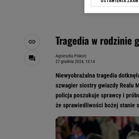
USTAWIENIA ZAA
Klikając „Akceptuję” wyra
Zaufanych Partnerów i A
dotyczące plików cookie,
odnośnik „Ustawienia pr
plików cookie możliwa je
Tragedia w rodzinie 
My, nasi Zaufani Partne
Użycie dokładnych danych
Przechowywanie informacji
Agnieszka Piskorz
27 grudnia 2024, 13:14
badnie odbiorców i uleps
Niewyobrażalna tragedia dotknęł
szwagier siostry gwiazdy Realu M
policja poszukuje sprawcy i prób
że sprawiedliwości bożej stanie s