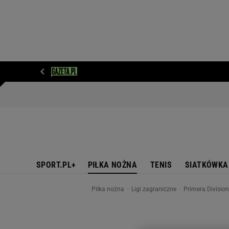
WIADOMOŚCI
NEXT
SPORT
PLOTEK
D
SPORT.PL+
PIŁKA NOŻNA
TENIS
SIATKÓWKA
Piłka nożna
Ligi zagraniczne
Primera Divisio