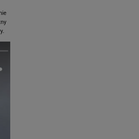
nie
tny
y.