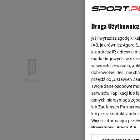
Droga Użytkownicz
jeśli wyrazisz zgodę klika
IAB, jak również Agora S
jak adresy IP, adresy e-m
marketingowych, w szcze
w swoich serwisach, aplik
dobrowolne. Jeśli nie ch
przejdź do „Ustawień Z
Twoje dane osobowe mogą
serwisów i aplikacji lub
danych nie wymaga zgody 
lub Zaufanych Partnerów
lub przez kontakt z admi
Więcej informacji o prz
Prywatności Agora S.A.