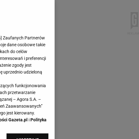
6
] Zaufanych Partnerów
woje dane osobowe takie
likach do celów
teresowań i preferencji
ażenie zgody jest
dę uprzednio udzieloną
yczących funkcjonowania
kach przetwarzanie
ązanej – Agora S.A. –
awień Zaawansowanych”
go jest kierowany.
ości Gazeta.pl
i
Polityka