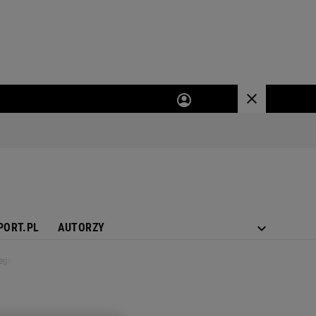
PORT.PL
AUTORZY
iego