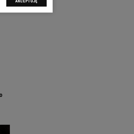
AKCEPTUJĘ
l sp. z o.o., jej
ić swoje preferencje
arzania danych poprzez
ych”. Zmiana ustawień
ach:
 celów identyfikacji.
omiar reklam i treści,
o