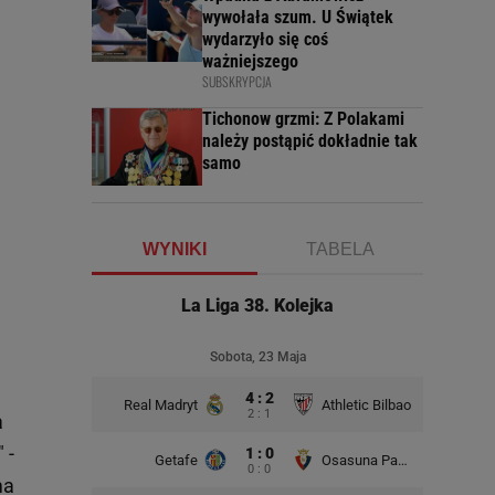
wywołała szum. U Świątek
wydarzyło się coś
ważniejszego
SUBSKRYPCJA
Tichonow grzmi: Z Polakami
należy postąpić dokładnie tak
samo
WYNIKI
TABELA
La Liga 38. Kolejka
Sobota, 23 Maja
4 : 2
Real Madryt
Athletic Bilbao
2 : 1
a
 -
1 : 0
Getafe
Osasuna Pampeluna
0 : 0
ma