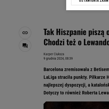
USTAWIENIA ZAA
Klikając „Akceptuję” wyra
Zaufanych Partnerów i A
dotyczące plików cookie,
odnośnik „Ustawienia pr
plików cookie możliwa je
Tak Hiszpanie piszą o
My, nasi Zaufani Partne
Chodzi też o Lewand
Użycie dokładnych danych
Przechowywanie informacji
badnie odbiorców i uleps
Kacper Ciuksza
9 grudnia 2024, 08:39
Barcelona zremisowała z Betisem 
LaLiga straciła punkty. Piłkarz
najlepszej dyspozycji, a katalońsk
Dotyczy to również Roberta Lew