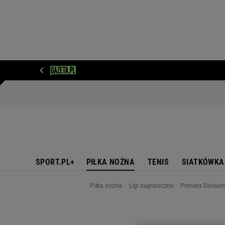
WIADOMOŚCI
NEXT
SPORT
PLOTEK
D
SPORT.PL+
PIŁKA NOŻNA
TENIS
SIATKÓWKA
Piłka nożna
Ligi zagraniczne
Primera Divisio