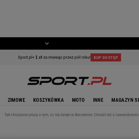
ZIECKO
MOTO
ZIMOWE
KOSZYKÓWKA
MOTO
INNE
MAGAZYN S
n
Tak Hiszpanie piszą o tym, co się dzieje w Barcelonie. Chodzi też o Lewandowsk