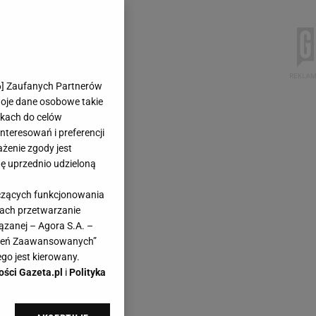
6
] Zaufanych Partnerów
woje dane osobowe takie
likach do celów
teresowań i preferencji
ażenie zgody jest
dę uprzednio udzieloną
yczących funkcjonowania
kach przetwarzanie
ązanej – Agora S.A. –
awień Zaawansowanych”
go jest kierowany.
ości Gazeta.pl
i
Polityka