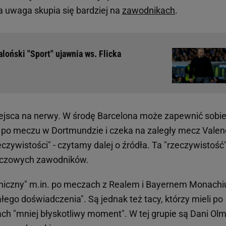
 a uwaga skupia się bardziej na
zawodnikach
.
aloński "Sport" ujawnia ws. Flicka
iejsca na nerwy. W środę Barcelona może zapewnić sobi
w po meczu w Dortmundzie i czeka na zaległy mecz Valenc
czywistości" - czytamy dalej o źródła. Ta "rzeczywistość"
luczowych zawodników.
ychiczny" m.in. po meczach z Realem i Bayernem Monach
ego doświadczenia". Są jednak też tacy, którzy mieli po
ch "mniej błyskotliwy moment". W tej grupie są Dani Olm