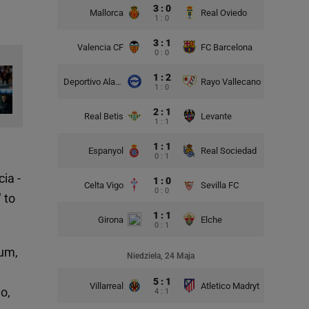
3 : 0
Mallorca
Real Oviedo
1 : 0
3 : 1
Valencia CF
FC Barcelona
0 : 0
1 : 2
Deportivo Alaves
Rayo Vallecano
1 : 0
2 : 1
Real Betis
Levante
1 : 1
1 : 1
Espanyol
Real Sociedad
e
0 : 1
ia -
1 : 0
Celta Vigo
Sevilla FC
0 : 0
 to
1 : 1
Girona
Elche
0 : 1
ium,
Niedziela, 24 Maja
5 : 1
Villarreal
Atletico Madryt
o,
4 : 1