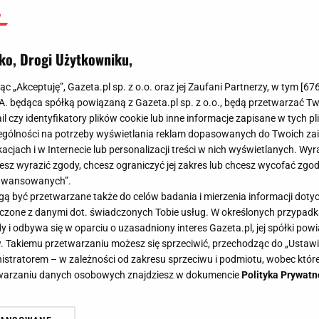
ko, Drogi Użytkowniku,
jąc „Akceptuję”, Gazeta.pl sp. z o.o. oraz jej Zaufani Partnerzy, w tym [
67
.A. będąca spółką powiązaną z Gazeta.pl sp. z o.o., będą przetwarzać T
ail czy identyfikatory plików cookie lub inne informacje zapisane w tych p
gólności na potrzeby wyświetlania reklam dopasowanych do Twoich zain
acjach i w Internecie lub personalizacji treści w nich wyświetlanych. Wyr
cesz wyrazić zgody, chcesz ograniczyć jej zakres lub chcesz wycofać zgo
aawansowanych”.
 być przetwarzane także do celów badania i mierzenia informacji dot
 łączone z danymi dot. świadczonych Tobie usług. W określonych przypad
i odbywa się w oparciu o uzasadniony interes Gazeta.pl, jej spółki powi
. Takiemu przetwarzaniu możesz się sprzeciwić, przechodząc do „Ust
nistratorem – w zależności od zakresu sprzeciwu i podmiotu, wobec które
etwarzaniu danych osobowych znajdziesz w dokumencie
Polityka Prywatn