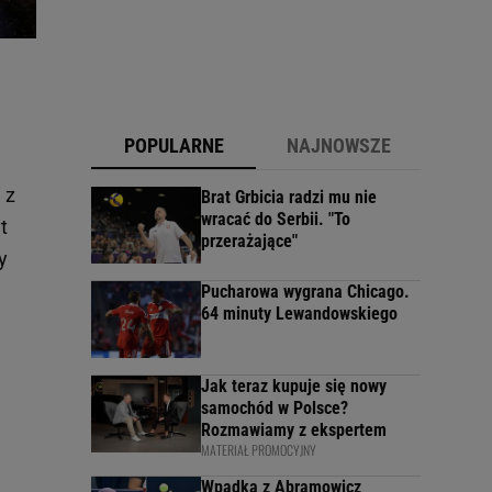
POPULARNE
NAJNOWSZE
 z
Brat Grbicia radzi mu nie
wracać do Serbii. "To
t
przerażające"
y
Pucharowa wygrana Chicago.
64 minuty Lewandowskiego
Jak teraz kupuje się nowy
samochód w Polsce?
Rozmawiamy z ekspertem
MATERIAŁ PROMOCYJNY
Wpadka z Abramowicz