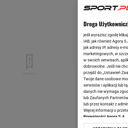
Droga Użytkownicz
jeśli wyrazisz zgodę klika
IAB, jak również Agora S
jak adresy IP, adresy e-m
marketingowych, w szcze
w swoich serwisach, aplik
dobrowolne. Jeśli nie ch
przejdź do „Ustawień Z
Twoje dane osobowe mogą
serwisów i aplikacji lub
danych nie wymaga zgody 
lub Zaufanych Partnerów
lub przez kontakt z admi
Więcej informacji o prz
Prywatności Agora S.A.