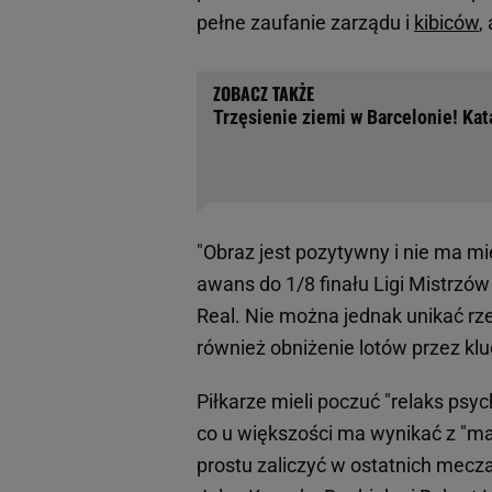
pełne zaufanie zarządu i
kibiców
,
Trzęsienie ziemi w Barcelonie! Kat
"Obraz jest pozytywny i nie ma m
awans do 1/8 finału Ligi Mistrzó
Real. Nie można jednak unikać rze
również obniżenie lotów przez k
Piłkarze mieli poczuć "relaks ps
co u większości ma wynikać z "mał
prostu zaliczyć w ostatnich mecza