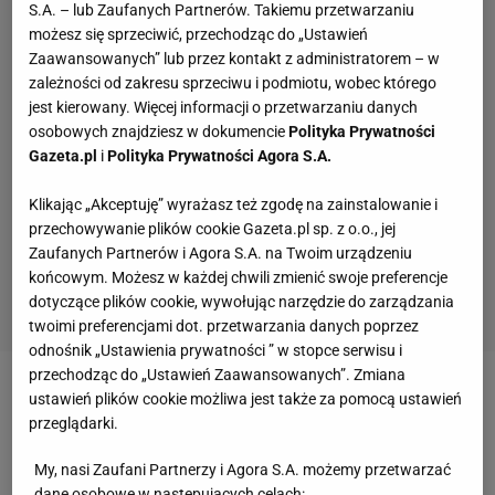
S.A. – lub Zaufanych Partnerów. Takiemu przetwarzaniu
możesz się sprzeciwić, przechodząc do „Ustawień
Zaawansowanych” lub przez kontakt z administratorem – w
zależności od zakresu sprzeciwu i podmiotu, wobec którego
jest kierowany. Więcej informacji o przetwarzaniu danych
osobowych znajdziesz w dokumencie
Polityka Prywatności
Gazeta.pl
i
Polityka Prywatności Agora S.A.
Klikając „Akceptuję” wyrażasz też zgodę na zainstalowanie i
przechowywanie plików cookie Gazeta.pl sp. z o.o., jej
Zaufanych Partnerów i Agora S.A. na Twoim urządzeniu
końcowym. Możesz w każdej chwili zmienić swoje preferencje
dotyczące plików cookie, wywołując narzędzie do zarządzania
twoimi preferencjami dot. przetwarzania danych poprzez
odnośnik „Ustawienia prywatności ” w stopce serwisu i
przechodząc do „Ustawień Zaawansowanych”. Zmiana
Zobacz wideo
Reprezentacja bez Lewandowskiego?
ustawień plików cookie możliwa jest także za pomocą ustawień
przeglądarki.
Żelazny: My zapominamy czasami kim on jest
My, nasi Zaufani Partnerzy i Agora S.A. możemy przetwarzać
dane osobowe w następujących celach: