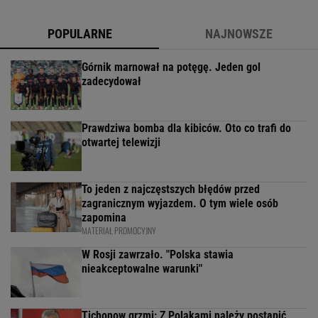
POPULARNE
NAJNOWSZE
Górnik marnował na potęgę. Jeden gol
zadecydował
Prawdziwa bomba dla kibiców. Oto co trafi do
otwartej telewizji
To jeden z najczęstszych błędów przed
zagranicznym wyjazdem. O tym wiele osób
zapomina
MATERIAŁ PROMOCYJNY
W Rosji zawrzało. "Polska stawia
nieakceptowalne warunki"
Tichonow grzmi: Z Polakami należy postąpić