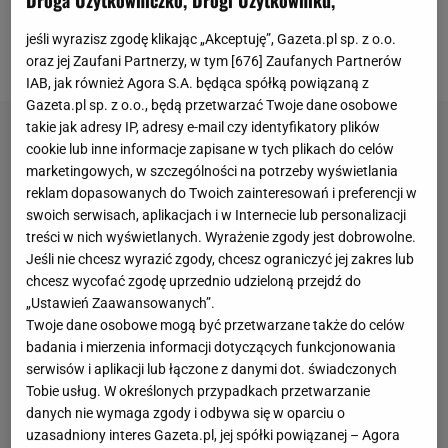
Droga Użytkowniczko, Drogi Użytkowniku,
odpocząć po rozpoczęciu 20 ostatnich spotkań
FC
jeśli wyrazisz zgodę klikając „Akceptuję”, Gazeta.pl sp. z o.o.
Barcelony
od pierwszej minuty.
oraz jej Zaufani Partnerzy, w tym [
676
] Zaufanych Partnerów
IAB, jak również Agora S.A. będąca spółką powiązaną z
Gazeta.pl sp. z o.o., będą przetwarzać Twoje dane osobowe
takie jak adresy IP, adresy e-mail czy identyfikatory plików
cookie lub inne informacje zapisane w tych plikach do celów
marketingowych, w szczególności na potrzeby wyświetlania
reklam dopasowanych do Twoich zainteresowań i preferencji w
swoich serwisach, aplikacjach i w Internecie lub personalizacji
treści w nich wyświetlanych. Wyrażenie zgody jest dobrowolne.
Jeśli nie chcesz wyrazić zgody, chcesz ograniczyć jej zakres lub
chcesz wycofać zgodę uprzednio udzieloną przejdź do
„Ustawień Zaawansowanych”.
Twoje dane osobowe mogą być przetwarzane także do celów
badania i mierzenia informacji dotyczących funkcjonowania
serwisów i aplikacji lub łączone z danymi dot. świadczonych
Tobie usług. W określonych przypadkach przetwarzanie
danych nie wymaga zgody i odbywa się w oparciu o
uzasadniony interes Gazeta.pl, jej spółki powiązanej – Agora