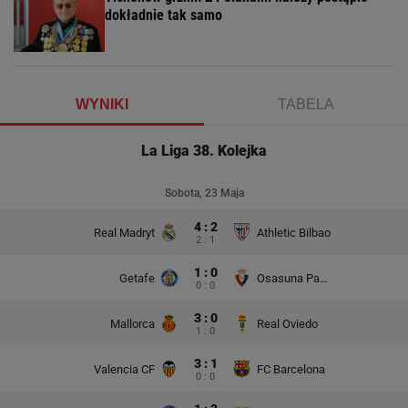
dokładnie tak samo
WYNIKI
TABELA
La Liga 38. Kolejka
Sobota, 23 Maja
4 : 2
Real Madryt
Athletic Bilbao
2 : 1
1 : 0
Getafe
Osasuna Pampeluna
0 : 0
3 : 0
Mallorca
Real Oviedo
1 : 0
3 : 1
Valencia CF
FC Barcelona
0 : 0