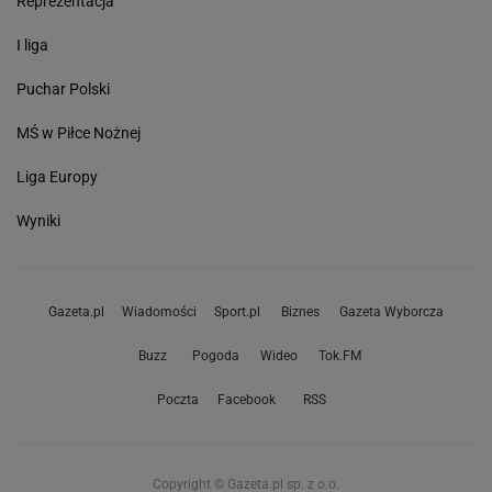
Reprezentacja
I liga
Puchar Polski
MŚ w Piłce Nożnej
Liga Europy
Wyniki
Gazeta.pl
Wiadomości
Sport.pl
Biznes
Gazeta Wyborcza
Buzz
Pogoda
Wideo
Tok.FM
Poczta
Facebook
RSS
Copyright © Gazeta.pl sp. z o.o.