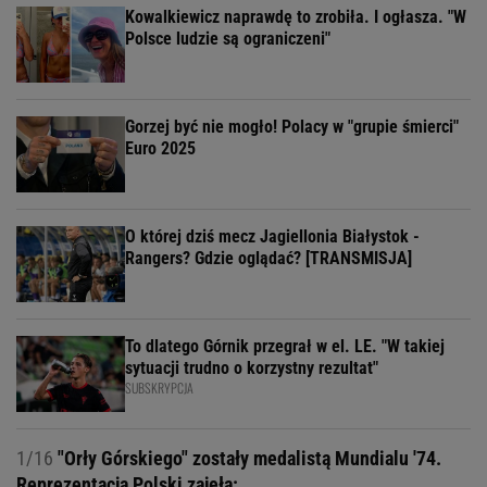
Kowalkiewicz naprawdę to zrobiła. I ogłasza. "W
Polsce ludzie są ograniczeni"
Gorzej być nie mogło! Polacy w "grupie śmierci"
Euro 2025
O której dziś mecz Jagiellonia Białystok -
Rangers? Gdzie oglądać? [TRANSMISJA]
To dlatego Górnik przegrał w el. LE. "W takiej
sytuacji trudno o korzystny rezultat"
SUBSKRYPCJA
1/16
"Orły Górskiego" zostały medalistą Mundialu '74.
Reprezentacja Polski zajęła: