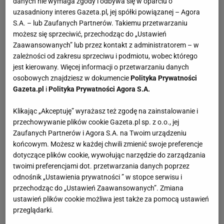
danych nie wymaga zgody i odbywa się w oparciu o
uzasadniony interes Gazeta.pl, jej spółki powiązanej – Agora
S.A. – lub Zaufanych Partnerów. Takiemu przetwarzaniu
możesz się sprzeciwić, przechodząc do „Ustawień
Zaawansowanych” lub przez kontakt z administratorem – w
zależności od zakresu sprzeciwu i podmiotu, wobec którego
jest kierowany. Więcej informacji o przetwarzaniu danych
osobowych znajdziesz w dokumencie
Polityka Prywatności
Gazeta.pl
i
Polityka Prywatności Agora S.A.
Klikając „Akceptuję” wyrażasz też zgodę na zainstalowanie i
przechowywanie plików cookie Gazeta.pl sp. z o.o., jej
Zaufanych Partnerów i Agora S.A. na Twoim urządzeniu
końcowym. Możesz w każdej chwili zmienić swoje preferencje
dotyczące plików cookie, wywołując narzędzie do zarządzania
twoimi preferencjami dot. przetwarzania danych poprzez
odnośnik „Ustawienia prywatności ” w stopce serwisu i
przechodząc do „Ustawień Zaawansowanych”. Zmiana
ustawień plików cookie możliwa jest także za pomocą ustawień
przeglądarki.