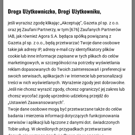
Robert Lewandowski na ten moment ma na koncie
Droga Użytkowniczko, Drogi Użytkowniku,
56 goli w LaLiga, do których dołożył 17 asyst. To
naprawdę imponujące statystyki Polaka, który już
jeśli wyrazisz zgodę klikając „Akceptuję”, Gazeta.pl sp. z o.o.
oraz jej Zaufani Partnerzy, w tym [
676
] Zaufanych Partnerów
raz wywalczył koronę króla strzelców, a w obecnych
IAB, jak również Agora S.A. będąca spółką powiązaną z
rozgrywkach jest faworytem do ponownego triumfu.
Gazeta.pl sp. z o.o., będą przetwarzać Twoje dane osobowe
W LaLiga gra jednak jeden napastnik, który bije
takie jak adresy IP, adresy e-mail czy identyfikatory plików
cookie lub inne informacje zapisane w tych plikach do celów
Lewandowskiego na głowę w statystyce
marketingowych, w szczególności na potrzeby wyświetlania
wykreowanych szans.
reklam dopasowanych do Twoich zainteresowań i preferencji w
swoich serwisach, aplikacjach i w Internecie lub personalizacji
treści w nich wyświetlanych. Wyrażenie zgody jest dobrowolne.
Jeśli nie chcesz wyrazić zgody, chcesz ograniczyć jej zakres lub
chcesz wycofać zgodę uprzednio udzieloną przejdź do
„Ustawień Zaawansowanych”.
Twoje dane osobowe mogą być przetwarzane także do celów
badania i mierzenia informacji dotyczących funkcjonowania
serwisów i aplikacji lub łączone z danymi dot. świadczonych
Tobie usług. W określonych przypadkach przetwarzanie