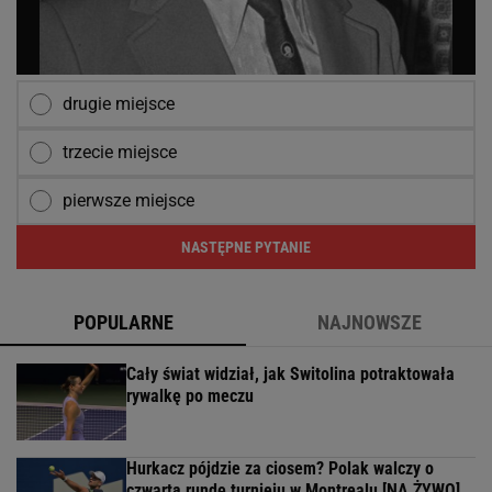
drugie miejsce
trzecie miejsce
pierwsze miejsce
NASTĘPNE PYTANIE
POPULARNE
NAJNOWSZE
Cały świat widział, jak Switolina potraktowała
rywalkę po meczu
Hurkacz pójdzie za ciosem? Polak walczy o
czwartą rundę turnieju w Montrealu [NA ŻYWO]