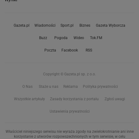
Gazeta.pl
Wiadomości
Sport.pl
Biznes
Gazeta Wyborcza
Buzz
Pogoda
Wideo
Tok.FM
Poczta
Facebook
RSS
Copyright © Gazeta.pl sp. z o.o.
O Nas
Staże u nas
Reklama
Polityka prywatności
Wszystkie artykuły
Zasady korzystania z portalu
Zgłoś uwagi
Ustawienia prywatności
Właściciel niniejszego serwisu nie wyraża zgody na zwielokrotnianie ani inne
korzystanie z utworów rozpowszechnionych w tym serwisie, w celu