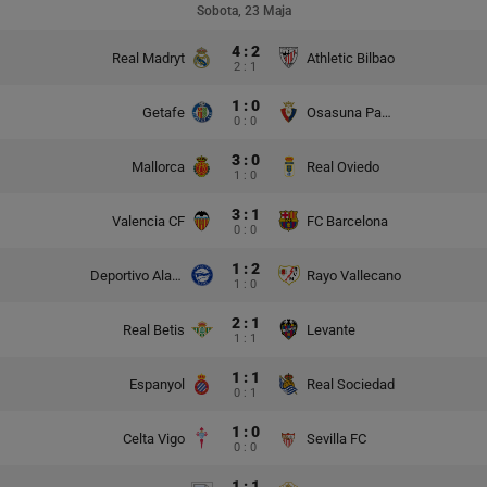
Sobota, 23 Maja
4 : 2
Real Madryt
Athletic Bilbao
2 : 1
1 : 0
Getafe
Osasuna Pampeluna
0 : 0
3 : 0
Mallorca
Real Oviedo
1 : 0
3 : 1
Valencia CF
FC Barcelona
0 : 0
1 : 2
Deportivo Alaves
Rayo Vallecano
1 : 0
2 : 1
Real Betis
Levante
1 : 1
1 : 1
Espanyol
Real Sociedad
0 : 1
1 : 0
Celta Vigo
Sevilla FC
0 : 0
1 : 1