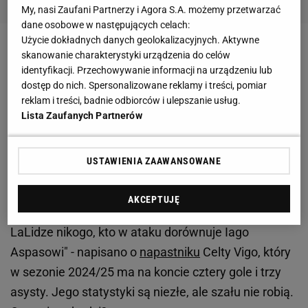
My, nasi Zaufani Partnerzy i Agora S.A. możemy przetwarzać
dane osobowe w następujących celach:
Użycie dokładnych danych geolokalizacyjnych. Aktywne
Zobacz wideo
Znamy kulisy wycofania się
skanowanie charakterystyki urządzenia do celów
identyfikacji. Przechowywanie informacji na urządzeniu lub
Pudzianowskiego z KSW 100. "Rekordowa wypłata"
dostęp do nich. Spersonalizowane reklamy i treści, pomiar
reklam i treści, badnie odbiorców i ulepszanie usług.
Ten napastnik bije Roberta Lewandowskiego na
Lista Zaufanych Partnerów
głowę. "Nie ma w LaLidze nikogo"
USTAWIENIA ZAAWANSOWANE
Hiszpańskie "Relevo" zauważyło, że w LaLiga jest
obecnie jeden człowiek, o którym mówi się niewiele,
AKCEPTUJĘ
a warto odnotować jego statystyki. "Nie ma w
LaLidze nikogo, kto w ataku dorównuje Iago
Aspasowi" - napisano o
napastniku
Celty Vigo, który
w sezonie 2024/25 ma na koncie cztery gole i trzy
asysty. Jego statystyki są niezłe, ale szału nie robią.