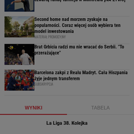
Second home nad morzem zyskuje na
popularności. Coraz więcej osób wybiera ten
model inwestowania
MATERIAŁ PROMOCYJNY
Brat Grbicia radzi mu nie wracać do Serbii. "To
przerażające"
Barcelona zakpi z Realu Madryt. Cała Hiszpania
żyje jednym transferem
SUBSKRYPCJA
WYNIKI
TABELA
La Liga 38. Kolejka